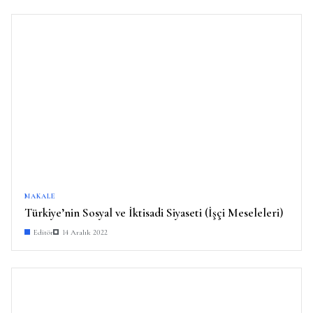
MAKALE
Türkiye’nin Sosyal ve İktisadi Siyaseti (İşçi Meseleleri)
Editör
14 Aralık 2022