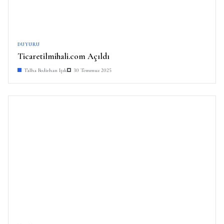
DUYURU
Ticaretilmihali.com Açıldı
Talha Bedirhan Işık
30 Temmuz 2025