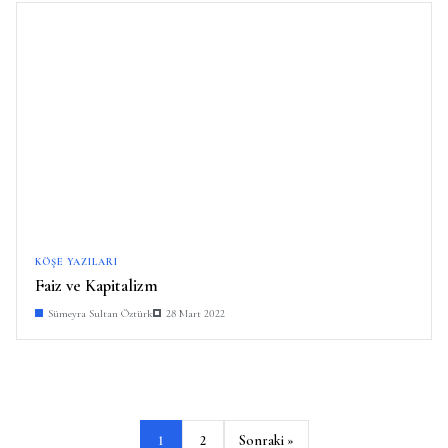
KÖŞE YAZILARI
Faiz ve Kapitalizm
Sümeyra Sultan Öztürk
28 Mart 2022
Y
1
2
Sonraki »