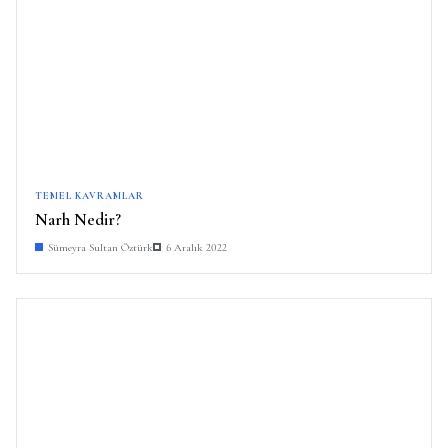
TEMEL KAVRAMLAR
Narh Nedir?
Sümeyra Sultan Öztürk
6 Aralık 2022