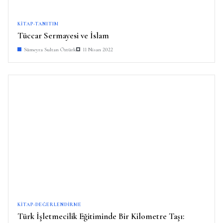
KITAP-TANITIM
Tüccar Sermayesi ve İslam
Sümeyra Sultan Öztürk
11 Nisan 2022
KITAP-DEĞERLENDIRME
Türk İşletmecilik Eğitiminde Bir Kilometre Taşı: