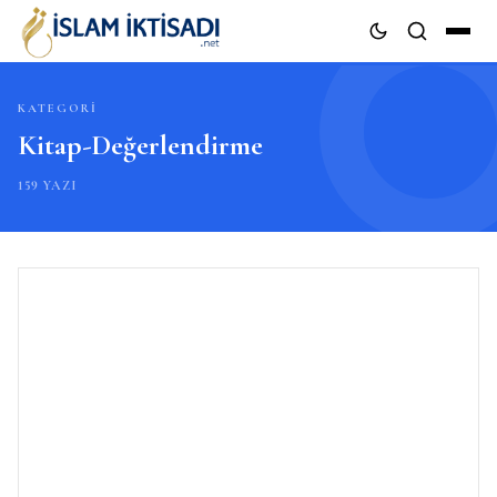
KATEGORI
ARA
Kitap-Değerlendirme
159 YAZI