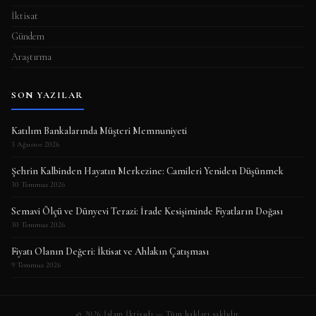
İktisat
Gündem
Araştırma
SON YAZILAR
Katılım Bankalarında Müşteri Memnuniyeti
3 Ağustos 2026
Şehrin Kalbinden Hayatın Merkezine: Camileri Yeniden Düşünmek
30 Temmuz 2026
Semavi Ölçü ve Dünyevi Terazi: İrade Kesişiminde Fiyatların Doğası
30 Temmuz 2026
Fiyatı Olanın Değeri: İktisat ve Ahlakın Çatışması
9 Temmuz 2026
© 2026 İslam İktisadı — Tüm hakları saklıdır.