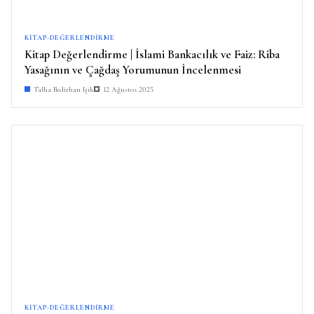
KITAP-DEĞERLENDIRME
Kitap Değerlendirme | İslami Bankacılık ve Faiz: Riba
Yasağının ve Çağdaş Yorumunun İncelenmesi
Talha Bedirhan Işık
12 Ağustos 2025
KITAP-DEĞERLENDIRME