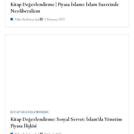
Kitap Değerlendirme | Piyasa İslamı: İslam Suretinde
Neoliberalizm
Talha Bedirhan Işık
9 Temmuz 2025
KITAP-DEĞERLENDIRME
Kitap Değerlendirme: Sosyal Servet: İslam’da Yönetim
Piyasa İlişkisi