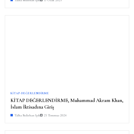
Talha Bedirhan Işık
17 Ocak 2025
KITAP-DEĞERLENDIRME
KİTAP DEĞERLENDİRME, Muhammad Akram Khan,
İslam İktisadına Giriş
Talha Bedirhan Işık
25 Temmuz 2024