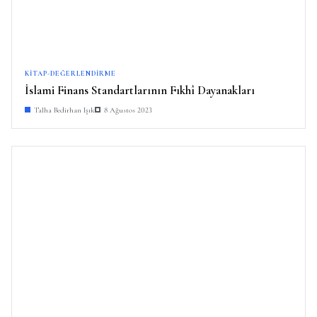
KITAP-DEĞERLENDIRME
İslami Finans Standartlarının Fıkhî Dayanakları
Talha Bedirhan Işık
8 Ağustos 2023