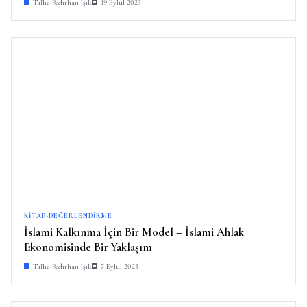
Talha Bedirhan Işık
19 Eylül 2023
KITAP-DEĞERLENDIRME
İslami Kalkınma İçin Bir Model – İslami Ahlak
Ekonomisinde Bir Yaklaşım
Talha Bedirhan Işık
7 Eylül 2023