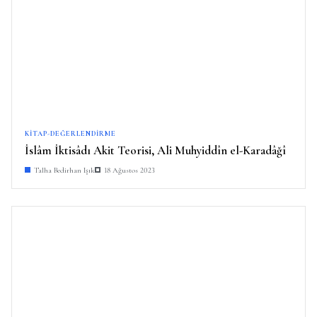
KITAP-DEĞERLENDIRME
İslâm İktisâdı Akit Teorisi, Ali Muhyiddîn el-Karadâğî
Talha Bedirhan Işık
18 Ağustos 2023