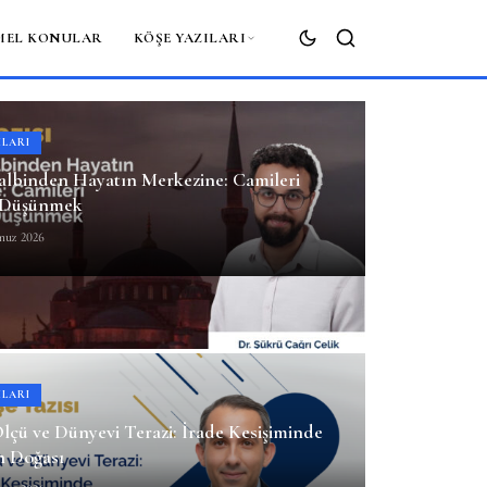
MEL KONULAR
KÖŞE YAZILARI
ARA
ILARI
albinden Hayatın Merkezine: Camileri
 Düşünmek
muz 2026
ILARI
lçü ve Dünyevi Terazi: İrade Kesişiminde
ın Doğası