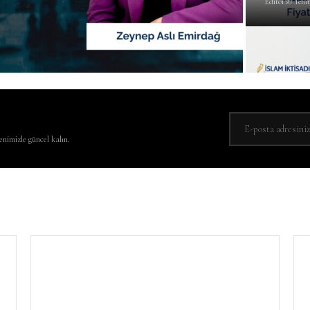
Editör
30 Tem
nimizle güncel kalın.