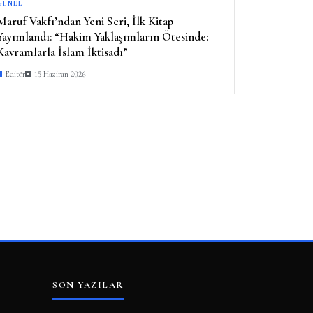
GENEL
Maruf Vakfı’ndan Yeni Seri, İlk Kitap
Yayımlandı: “Hakim Yaklaşımların Ötesinde:
Kavramlarla İslam İktisadı”
Editör
15 Haziran 2026
SON YAZILAR