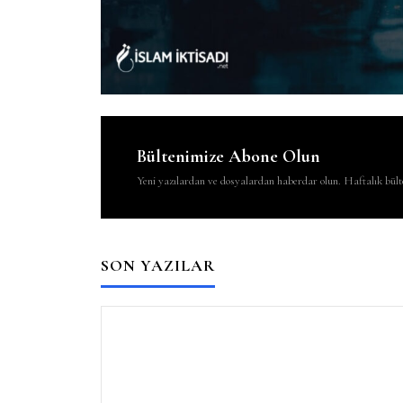
Bültenimize Abone Olun
Yeni yazılardan ve dosyalardan haberdar olun. Haftalık bülte
SON YAZILAR