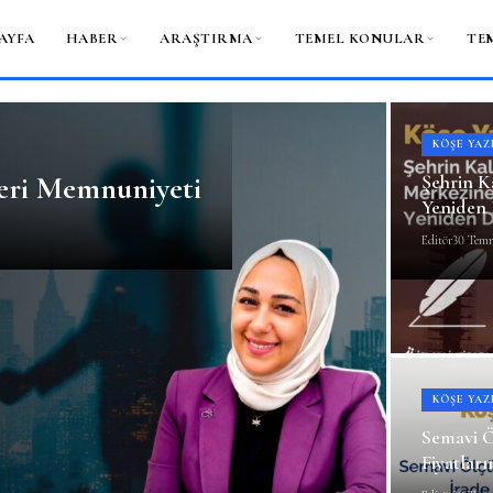
AYFA
HABER
ARAŞTIRMA
TEMEL KONULAR
TE
KÖŞE YAZ
eri Memnuniyeti
Şehrin K
Yeniden
Editör
30 Tem
KÖŞE YAZ
Semavi Ö
Fiyatlar