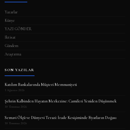
Yazarlar
Künye
YAZI GÖNDER
İktisat
Gündem
Araştırma
SON YAZILAR
Katılım Bankalarında Müşteri Memnuniyeti
3 Ağustos 2026
Şehrin Kalbinden Hayatın Merkezine: Camileri Yeniden Düşünmek
30 Temmuz 2026
Semavi Ölçü ve Dünyevi Terazi: İrade Kesişiminde Fiyatların Doğası
30 Temmuz 2026