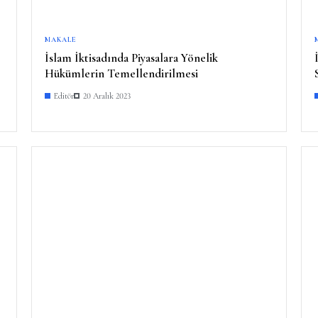
MAKALE
İslam İktisadında Piyasalara Yönelik
Hükümlerin Temellendirilmesi
Editör
20 Aralık 2023