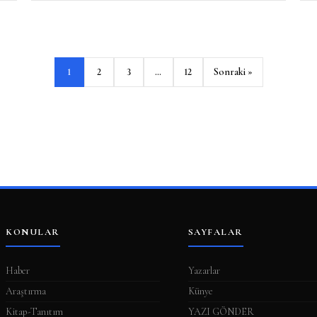
1
2
3
…
12
Sonraki »
KONULAR
SAYFALAR
Haber
Yazarlar
Araştırma
Künye
Kitap-Tanıtım
YAZI GÖNDER