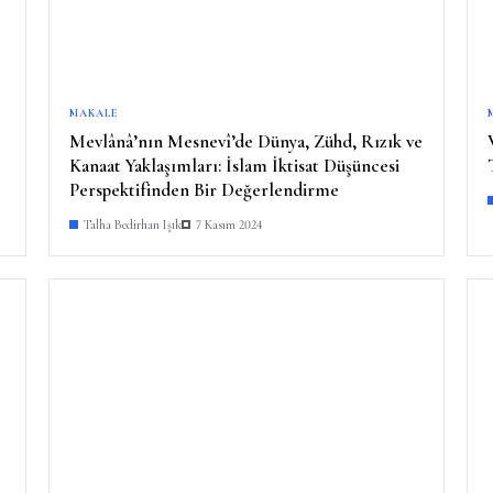
MAKALE
Mevlânâ’nın Mesnevî’de Dünya, Zühd, Rızık ve
Kanaat Yaklaşımları: İslam İktisat Düşüncesi
Perspektifinden Bir Değerlendirme
Talha Bedirhan Işık
7 Kasım 2024