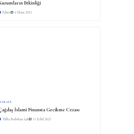
Kurumların Etkinliği
Editör
6 Ekim 2023
MAKALE
Çağdaş İslami Finansta Gecikme Cezası
Talha Bedirhan Işık
11 Eylül 2023