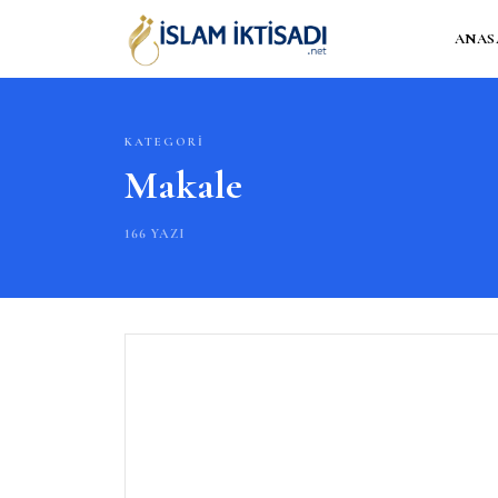
ANAS
KATEGORI
Makale
166 YAZI