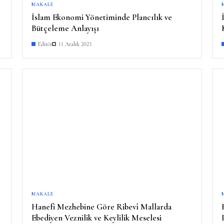
MAKALE
İslam Ekonomi Yönetiminde Plancılık ve
Bütçeleme Anlayışı
Editör
11 Aralık 2023
MAKALE
Hanefi Mezhebine Göre Ribevî Mallarda
Ebediyen Veznilik ve Keylilik Meselesi