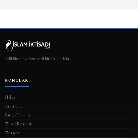
Adil bir dünya bereketli bir iktisat için…
KONULAR
Haber
Araştırma
Kitap-Tanıtım
Temel Kavramlar
Tartışma