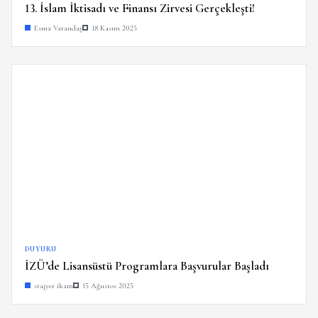
13. İslam İktisadı ve Finansı Zirvesi Gerçekleşti!
Esma Vatandaş
18 Kasım 2025
DUYURU
İZÜ’de Lisansüstü Programlara Başvurular Başladı
stajyer ikam
15 Ağustos 2025