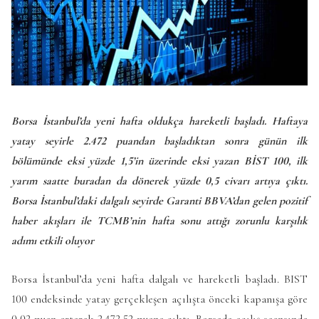
Borsa İstanbul’da yeni hafta oldukça hareketli başladı. Haftaya
yatay seyirle 2.472 puandan başladıktan sonra günün ilk
bölümünde eksi yüzde 1,5’in üzerinde eksi yazan BİST 100, ilk
yarım saatte buradan da dönerek yüzde 0,5 civarı artıya çıktı.
Borsa İstanbul’daki dalgalı seyirde Garanti BBVA’dan gelen pozitif
haber akışları ile TCMB’nin hafta sonu attığı zorunlu karşılık
adımı etkili oluyor
Borsa İstanbul’da yeni hafta dalgalı ve hareketli başladı. BIST
100 endeksinde yatay gerçekleşen açılışta önceki kapanışa göre
0,02 puan artarak 2.472,52 puana çıktı. Borsada açılış seansında