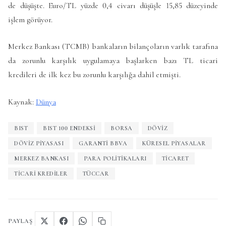
de düşüşte. Euro/TL yüzde 0,4 civarı düşüşle 15,85 düzeyinde
işlem görüyor.
Merkez Bankası (TCMB) bankaların bilançoların varlık tarafına
da zorunlu karşılık uygulamaya başlarken bazı TL ticari
kredileri de ilk kez bu zorunlu karşılığa dahil etmişti.
Kaynak:
Dünya
BIST
BIST 100 ENDEKSI
BORSA
DÖVIZ
DÖVIZ PIYASASI
GARANTI BBVA
KÜRESEL PIYASALAR
MERKEZ BANKASI
PARA POLITIKALARI
TICARET
TICARI KREDILER
TÜCCAR
PAYLAŞ