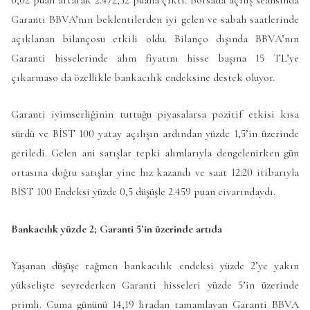
Garanti BBVA’nın beklentilerden iyi gelen ve sabah saatlerinde
açıklanan bilançosu etkili oldu. Bilanço dışında BBVA’nın
Garanti hisselerinde alım fiyatını hisse başına 15 TL’ye
çıkarmaso da özellikle bankacılık endeksine destek oluyor.
Garanti iyimserliğinin tuttuğu piyasalarsa pozitif etkisi kısa
sürdü ve BİST 100 yatay açılışın ardından yüzde 1,5’in üzerinde
geriledi. Gelen ani satışlar tepki alımlarıyla dengelenirken gün
ortasına doğru satışlar yine hız kazandı ve saat 12:20 itibarıyla
BİST 100 Endeksi yüzde 0,5 düşüşle 2.459 puan civarındaydı.
Bankacılık yüzde 2; Garanti 5’in üzerinde artıda
Yaşanan düşüşe rağmen bankacılık endeksi yüzde 2’ye yakın
yükselişte seyrederken Garanti hisseleri yüzde 5’in üzerinde
primli. Cuma gününü 14,19 liradan tamamlayan Garanti BBVA