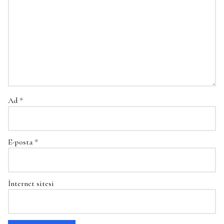
Ad
*
E-posta
*
İnternet sitesi