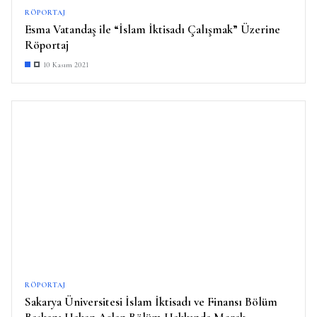
RÖPORTAJ
Esma Vatandaş ile “İslam İktisadı Çalışmak” Üzerine
Röportaj
10 Kasım 2021
RÖPORTAJ
Sakarya Üniversitesi İslam İktisadı ve Finansı Bölüm