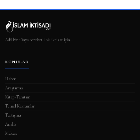
Adil bir dünya bereketli bir iktisat için…
KONULAR
Haber
Araştırma
Kitap-Tanıtım
Temel Kavramlar
Tartışma
Analiz
Makale