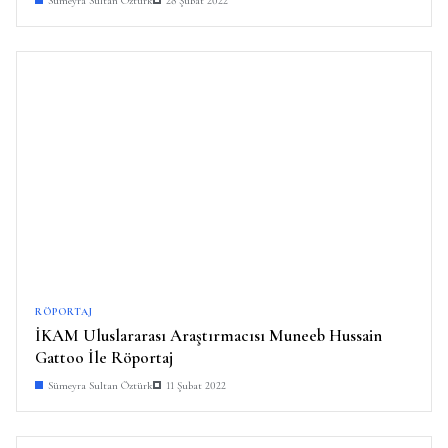
Sümeyra Sultan Öztürk
28 Şubat 2022
RÖPORTAJ
İKAM Uluslararası Araştırmacısı Muneeb Hussain
Gattoo İle Röportaj
Sümeyra Sultan Öztürk
11 Şubat 2022