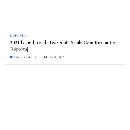
RÖPORTAJ
2021 İslam İktisadı Tez Ödülü Sahibi Cem Korkut ile
Röportaj
Sümeyra Sultan Öztürk
1 Ocak 2022