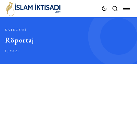
KATEGORI
ARA
Röportaj
13 YAZI