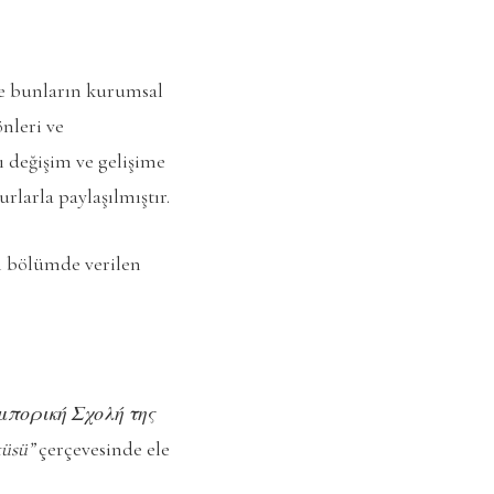
ve bunların kurumsal
nleri ve
ı değişim ve gelişime
rlarla paylaşılmıştır.
ci bölümde verilen
Εμπορική Σχολή της
küsü”
çerçevesinde ele