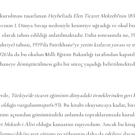
a kurulması tasarlanan
Heybeliada Elen Ticaret Mektebi
’nin 18
ecinin 1. Dünya Savaşı nedeniyle kesintiye uğradığı ve okul bi
l olarak tahsis edildiği anlatılmaktadır. Daha sonrasında ise, 
hriye) tahsisi, 1919’da Patrikhane’ye
yetim kızların yuvası ve 
926’da da bu okulun Milli Eğitim Bakanlığı tarafından kapatı
haneye dönüştürülmesi gibi bir süreç yaşadığı belirtilmektedir
erde,
Türkiye’de ticaret eğiminin dünyadaki örneklerinden geri
p olduğu
vurgulanmıştır(s.93). Bu kitabı okuyuncaya kadar, birç
eğitimi açısından günümüzdeki anlamda topraklarımızda kurul
t Mekteb-i Âlisi
olduğu kanaatini taşıyordum. Ancak bu kitap
işletmecilik/ticaret eğitimi tecrübesinin daha da eskilere daya