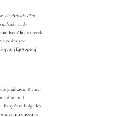
lan
Heybeliada Elen
yıp halka
ya da
unanistan’da da merak
me edilmiş ve
 Ελληνική Εμπορική
 oluşmaktadır. Birinci
in o dönemki
sı, Rusya’nın bölgedeki
e etmesinin öncesi ve