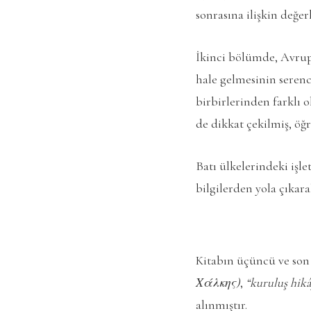
sonrasına ilişkin değe
İkinci bölümde, Avrupa
hale gelmesinin serenc
birbirlerinden farklı 
de dikkat çekilmiş, öğr
Batı ülkelerindeki işl
bilgilerden yola çıkara
Kitabın üçüncü ve so
Χάλκης)
,
“kuruluş hikâ
alınmıştır.