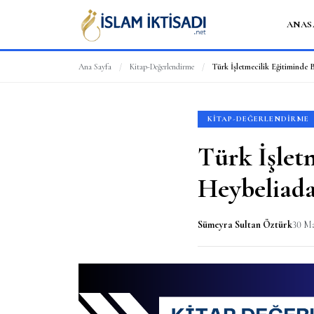
ANAS
Ana Sayfa
/
Kitap-Değerlendirme
/
KITAP-DEĞERLENDIRME
Türk İşlet
Heybeliada
Sümeyra Sultan Öztürk
30 Ma