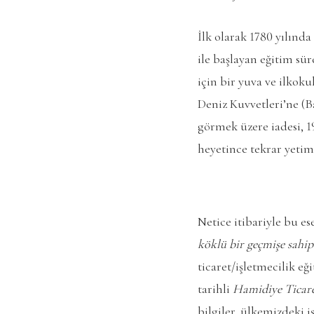
İlk olarak 1780 yılınd
ile başlayan eğitim sür
için bir yuva ve ilkoku
Deniz Kuvvetleri’ne (Ba
görmek üzere iadesi, 1
heyetince tekrar yetim
Netice itibariyle bu es
köklü bir geçmişe sahi
ticaret/işletmecilik 
tarihli
Hamidiye Ticare
bilgiler, ülkemizdeki 