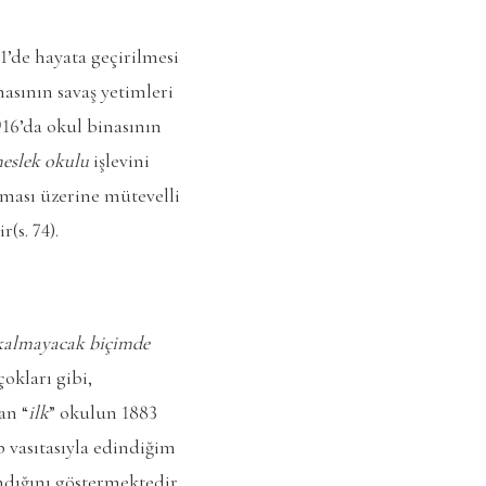
31’de hayata geçirilmesi
nasının savaş yetimleri
1916’da okul binasının
meslek okulu
işlevini
lması üzerine mütevelli
(s. 74).
 kalmayacak biçimde
okları gibi,
an “
ilk
” okulun 1883
 vasıtasıyla edindiğim
ndığını göstermektedir.