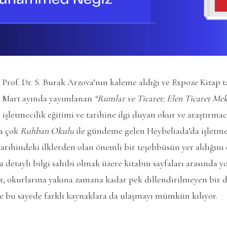
Prof. Dr. S. Burak Arzova’nın kaleme aldığı ve Expoze Kitap t
Mart ayında yayımlanan
“Rumlar ve Ticaret: Elen Ticaret Mek
işletmecilik eğitimi ve tarihine ilgi duyan okur ve araştırmac
a çok
Ruhban Okulu
ile gündeme gelen Heybeliada’da işletmec
rihindeki ilklerden olan önemli bir teşebbüsün yer aldığını
detaylı bilgi sahibi olmak üzere kitabın sayfaları arasında y
er, okurlarına yakına zamana kadar pek dillendirilmeyen bir 
r ve bu sayede farklı kaynaklara da ulaşmayı mümkün kılıyor.