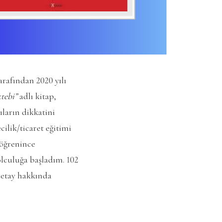
arafından 2020 yılı
tebi”
adlı kitap,
ıların dikkatini
ilik/ticaret eğitimi
 öğrenince
olculuğa başladım. 102
detay hakkında