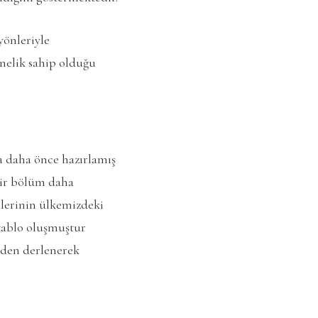
yönleriyle
önelik sahip olduğu
da daha önce hazırlamış
 bir bölüm daha
llerinin ülkemizdeki
 tablo oluşmuştur
0’den derlenerek