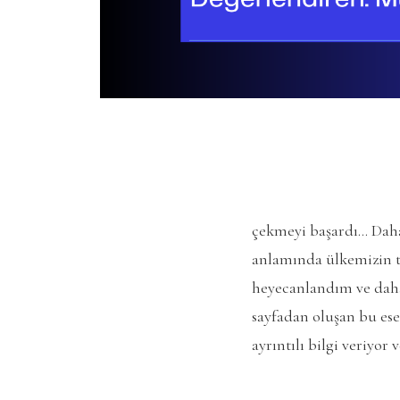
çekmeyi başardı… Dah
anlamında ülkemizin ta
heyecanlandım ve daha 
sayfadan oluşan bu es
ayrıntılı bilgi veriyo