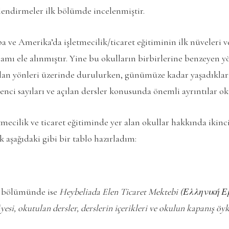
rlendirmeler ilk bölümde incelenmiştir.
 ve Amerika’da işletmecilik/ticaret eğitiminin ilk nüveleri 
amı ele alınmıştır. Yine bu okulların birbirlerine benzeyen yö
olan yönleri üzerinde durulurken, günümüze kadar yaşadıklar
enci sayıları ve açılan dersler konusunda önemli ayrıntılar oku
etmecilik ve ticaret eğitiminde yer alan okullar hakkında ikin
k aşağıdaki gibi bir tablo hazırladım:
n bölümünde ise
Heybeliada Elen Ticaret Mektebi (Ελληνική 
yesi, okutulan dersler, derslerin içerikleri ve okulun kapanış öy