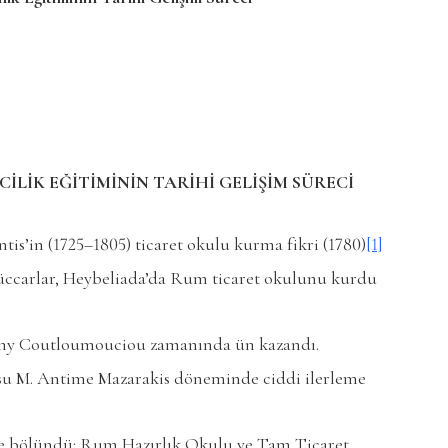
İLİK EĞİTİMİNİN TARİHİ GELİŞİM SÜRECİ
tis’in (1725–1805) ticaret okulu kurma fikri (1780)
[1]
tüccarlar, Heybeliada’da Rum ticaret okulunu kurdu
y Coutloumouciou zamanında ün kazandı.
su M. Antime Mazarakis döneminde ciddi ilerleme
ye bölündü: Rum Hazırlık Okulu ve Tam Ticaret