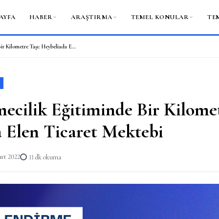
AYFA
HABER
ARAŞTIRMA
TEMEL KONULAR
TE
Türk İşletmecilik Eğitiminde Bir Kilometre Taşı: Heybeliada Elen Ticaret Mektebi
mecilik Eğitiminde Bir Kilomet
 Elen Ticaret Mektebi
rt 2022
11 dk okuma