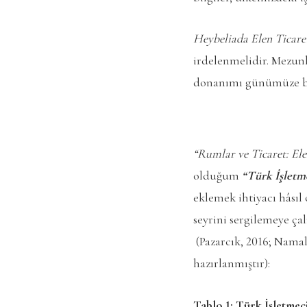
Heybeliada Elen Ticar
irdelenmelidir. Mezunl
donanımı günümüze b
“Rumlar ve Ticaret: El
olduğum
“Türk İşletme
eklemek ihtiyacı hâsı
seyrini sergilemeye ça
(Pazarcık, 2016; Namal
hazırlanmıştır):
Tablo 1: Türk İşletmeci