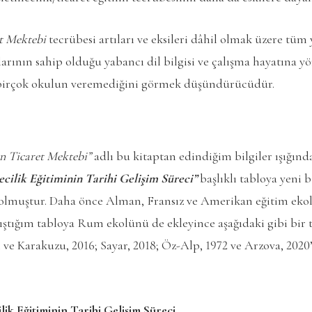
et Mektebi
tecrübesi artıları ve eksileri dâhil olmak üzere tüm 
arının sahip olduğu yabancı dil bilgisi ve çalışma hayatına y
irçok okulun veremediğini görmek düşündürücüdür.
en Ticaret Mektebi”
adlı bu kitaptan edindiğim bilgiler ışığın
cilik Eğitiminin Tarihi Gelişim Süreci”
başlıklı tabloya yeni
l olmuştur. Daha önce Alman, Fransız ve Amerikan eğitim eko
lıştığım tabloya Rum ekolünü de ekleyince aşağıdaki gibi bir
 ve Karakuzu, 2016; Sayar, 2018; Öz-Alp, 1972 ve Arzova, 202
lik Eğitiminin Tarihi Gelişim Süreci