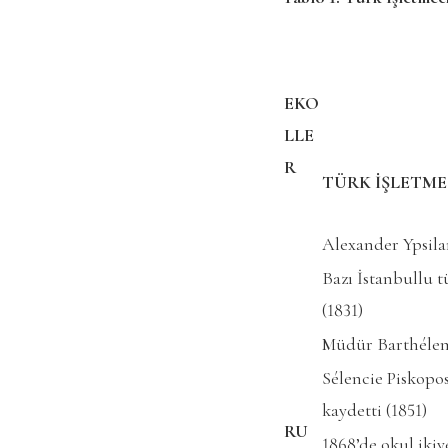
EKO
LLE
R
TÜRK İŞLETMEC
Alexander Ypsilan
Bazı İstanbullu 
(1831)
Müdür Barthélem
Sélencie Piskopo
kaydetti (1851)
RU
1868’de okul iki