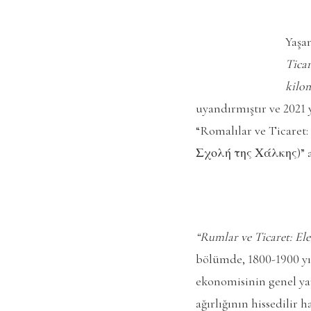
Yaşan
Tica
kilom
uyandırmıştır ve 2021
“Romalılar ve Ticare
Σχολή της Χάλκης)” ad
“Rumlar ve Ticaret: El
bölümde, 1800-1900 yı
ekonomisinin genel yapı
ağırlığının hissedilir