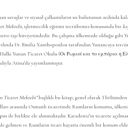
an savaşlar ve siyasal çalkantıların sis bulutunun ardında ka
ret Mektebi
, işletmecilik eğitimi tecrübemiz konusunda bir
ka
etre taşı
hüviyetindedir. Bu çalışma ülkemizde olduğu gibi Y
 yılında Dr. Emilia Xanthopoulou tarafından Yunancaya tercü
t: Halki Yunan Ticaret Okulu (Οι Ρωμιοί και το εμπόριο: η
ıyla Atina’da yayımlanmıştır.
en Ticaret Mektebi”
başlıklı bu kitap, genel olarak 3 bölümden
lları arasında Osmanlı ticaretinde Rumların konumu, ülken
sı ile birlikte ele alınmaktadır. Karadeniz’in ticarete açılma
 hale gelmesi ve Rumların ticari hayatta önemli bir konum eld