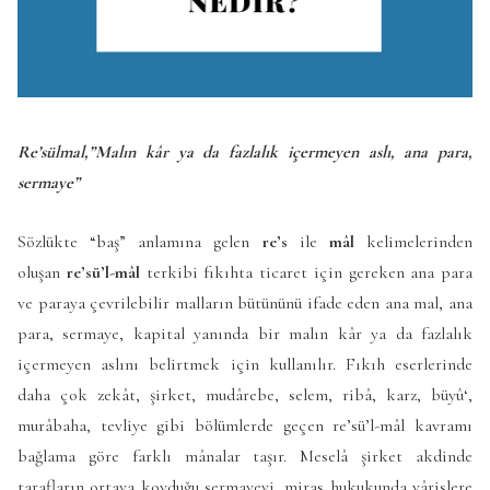
Re’sülmal,”Malın kâr ya da fazlalık içermeyen aslı, ana para,
sermaye”
Sözlükte “baş” anlamına gelen
re’s
ile
mâl
kelimelerinden
oluşan
re’sü’l-mâl
terkibi fıkıhta ticaret için gereken ana para
ve paraya çevrilebilir malların bütününü ifade eden ana mal, ana
para, sermaye, kapital yanında bir malın kâr ya da fazlalık
içermeyen aslını belirtmek için kullanılır. Fıkıh eserlerinde
daha çok zekât, şirket, mudârebe, selem, ribâ, karz, büyû‘,
murâbaha, tevliye gibi bölümlerde geçen re’sü’l-mâl kavramı
bağlama göre farklı mânalar taşır. Meselâ şirket akdinde
tarafların ortaya koyduğu sermayeyi, miras hukukunda vârislere