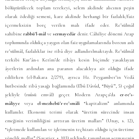
bölüştürülecek toplam terekeyi, selem akdinde alıcının peşin
olarak ödediği semeni, karz akdinde herhangi bir fazlalık/faiz
içermeksizin borç verilen malı ifade eder. Re’sülmâl
sahibine
rabbü’l-mâl
ve
sermayedâr
denir. Câhiliye dönemi Arap
toplumunda oldukça yaygın olan faiz uygulamalarında borcun aslı
re’sülmâl, fazlalıklar ise ribâ diye adlandırılmaktaydı. Re’sülmâl
terkibi Kur’ân-ı Kerîm’de ribâyı kesin biçimde yasaklayan
âyetlerin ardından ana paranın alacaklıya ait olduğu ifade
edilirken (el-Bakara 2/279), ayrıca Hz. Peygamber’in Vedâ
hutbesinde ribâ yasağı bağlamında (Ebû Dâvûd, “Büyûʿ”, 5) çoğul
şekliyle (ruûsü emvâl) geçer. Modern Arapça’da
er-re’s-
mâliyye
veya
el-mezhebü’r-re’smâlî
“kapitalizm” anlamında
kullanılır. Ekonomi terimi olarak “üretim sürecinde insan
emeğinin verimliliğini arttıran üretim malları” (Unay, s. 12),
“işletmede kullanılan ve işletmenin teçhizatı olduğu için üretime
yönelik mallar” (Savatier, s. 103) şeklinde tanımlanan sermayenin