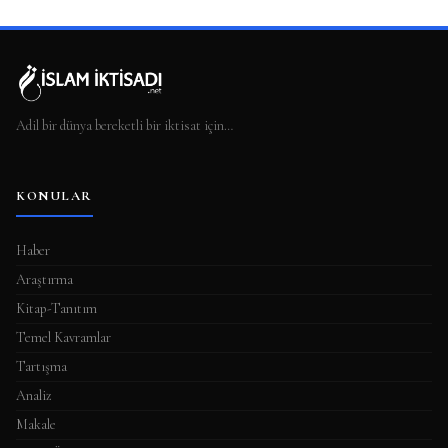
Adil bir dünya bereketli bir iktisat için…
KONULAR
Haber
Araştırma
Kitap-Tanıtım
Temel Kavramlar
Tartışma
Analiz
Makale