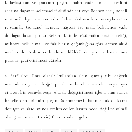
kolaylaştıran ve paranın peşin, malın vadeli olarak teslimi
esasına dayanan selem/selef akdinde satıcıya ödenen satış bedeli
re’sülmâl diye isimlendirilir. Selem akdinin kurulmasıyla satıcı
re’sülmâle (semene) hemen, müşteri ise mala belirlenen vade
dolduğunda sahip olur. Selem akdinde re’sülmâlin cinsi, niteliği,
miktarı belli olmalı ve fakihlerin çoğunluğuna göre semen akid
meclisinde teslim edilmelidir. Mâlikîler’e göre selemde ana
paranın geciktirilmesi câizdir.
4.
Sarf akdi. Para olarak kullanılan altın, gümüş gibi değerli
madenlerin ya da kâğıt paraların kendi cinsinden veya ayrı
cinsten bir parayla peşin olarak değiştirilmesi işlemi olan sarfta
bedellerden birinin peşin ödenmemesi halinde akid karza
dönüşür ve akid anında teslim edilen kısım bedel değil re’sülmâl
olacağından vade (nesîe) faizi meydana gelir.