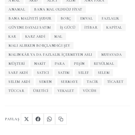
A'MAL
AKID
ALICI
ALIM
ANA PARA
ANAMAL
BANA MAL OLDUĞU FIYAT
BANA MALIYETI ŞUDUR
BORÇ
EMVAL
FAZLALIK
GÜVENE DAYALI SATIM
IŞ GÜCÜ
ITIBAR
KAPITAL
KAR
KARZ AKDI
MAL
MALI ALIRKEN BORÇLANDIĞI ŞEY
MALIN KÂR YA DA FAZLALIK IÇERMEYEN ASLI
MUFAVADA
MÜŞTERI
NAKIT
PARA
PEŞIN
RE'SÜLMAL
SARF AKDI
SATICI
SATIM
SELEF
SELEM
SELEM AKDI
SEMEN
SERMAYE
TACIR
TICARET
TÜCCAR
ÜRETICI
VEKALET
VÜCÛH
PAYLAŞ