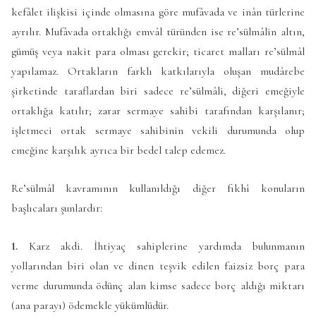
kefâlet ilişkisi içinde olmasına göre mufâvada ve inân türlerine
ayrılır. Mufâvada ortaklığı emvâl türünden ise re’sülmâlin altın,
gümüş veya nakit para olması gerekir; ticaret malları re’sülmâl
yapılamaz. Ortakların farklı katkılarıyla oluşan mudârebe
şirketinde taraflardan biri sadece re’sülmâli, diğeri emeğiyle
ortaklığa katılır; zarar sermaye sahibi tarafından karşılanır;
işletmeci ortak sermaye sahibinin vekili durumunda olup
emeğine karşılık ayrıca bir bedel talep edemez.
Re’sülmâl kavramının kullanıldığı diğer fıkhî konuların
başlıcaları şunlardır:
1.
Karz akdi. İhtiyaç sahiplerine yardımda bulunmanın
yollarından biri olan ve dinen teşvik edilen faizsiz borç para
verme durumunda ödünç alan kimse sadece borç aldığı miktarı
(ana parayı) ödemekle yükümlüdür.