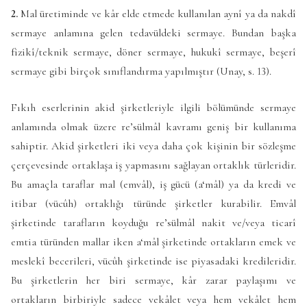
2.
Mal üretiminde ve kâr elde etmede kullanılan aynî ya da nakdî
sermaye anlamına gelen tedavüldeki sermaye. Bundan başka
fizikî/teknik sermaye, döner sermaye, hukukî sermaye, beşerî
sermaye gibi birçok sınıflandırma yapılmıştır (Unay, s. 13).
Fıkıh eserlerinin akid şirketleriyle ilgili bölümünde sermaye
anlamında olmak üzere re’sülmâl kavramı geniş bir kullanıma
sahiptir. Akid şirketleri iki veya daha çok kişinin bir sözleşme
çerçevesinde ortaklaşa iş yapmasını sağlayan ortaklık türleridir.
Bu amaçla taraflar mal (emvâl), iş gücü (a‘mâl) ya da kredi ve
itibar (vücûh) ortaklığı türünde şirketler kurabilir. Emvâl
şirketinde tarafların koyduğu re’sülmâl nakit ve/veya ticarî
emtia türünden mallar iken a‘mâl şirketinde ortakların emek ve
meslekî becerileri, vücûh şirketinde ise piyasadaki kredileridir.
Bu şirketlerin her biri sermaye, kâr zarar paylaşımı ve
ortakların birbiriyle sadece vekâlet veya hem vekâlet hem