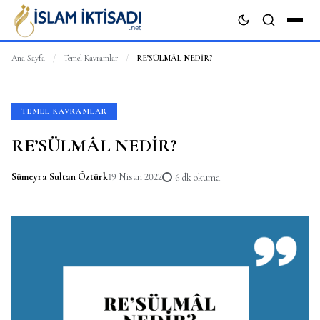
Ana Sayfa
/
Temel Kavramlar
/
RE’SÜLMÂL NEDİR?
ARA
TEMEL KAVRAMLAR
RE’SÜLMÂL NEDİR?
Sümeyra Sultan Öztürk
19 Nisan 2022
6 dk okuma