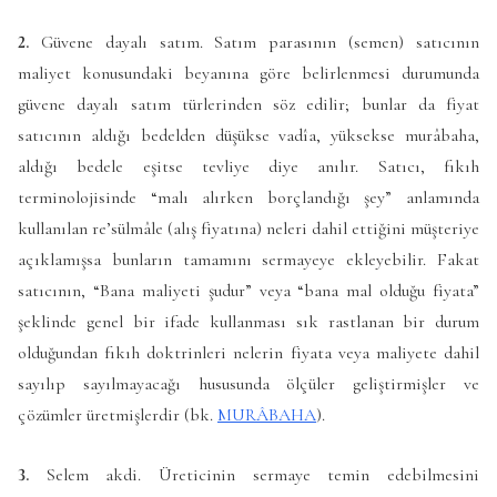
2.
Güvene dayalı satım. Satım parasının (semen) satıcının
maliyet konusundaki beyanına göre belirlenmesi durumunda
güvene dayalı satım türlerinden söz edilir; bunlar da fiyat
satıcının aldığı bedelden düşükse vadîa, yüksekse murâbaha,
aldığı bedele eşitse tevliye diye anılır. Satıcı, fıkıh
terminolojisinde “malı alırken borçlandığı şey” anlamında
kullanılan re’sülmâle (alış fiyatına) neleri dahil ettiğini müşteriye
açıklamışsa bunların tamamını sermayeye ekleyebilir. Fakat
satıcının, “Bana maliyeti şudur” veya “bana mal olduğu fiyata”
şeklinde genel bir ifade kullanması sık rastlanan bir durum
olduğundan fıkıh doktrinleri nelerin fiyata veya maliyete dahil
sayılıp sayılmayacağı hususunda ölçüler geliştirmişler ve
çözümler üretmişlerdir (bk.
MURÂBAHA
).
3.
Selem akdi. Üreticinin sermaye temin edebilmesini