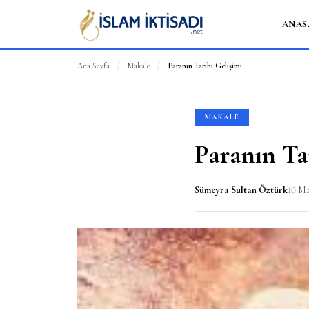
ANAS
Ana Sayfa
/
Makale
/
Paranın Tarihi Gelişimi
MAKALE
Paranın Ta
Sümeyra Sultan Öztürk
10 Ma