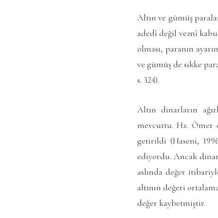
Altın ve gümüş paralar
adedî değil veznî kabul
olması, paranın ayarın
ve gümüş de sikke para
s. 324).
Altın dinarların ağı
mevcuttu. Hz. Ömer d
getirildi (Haseni, 19
ediyordu. Ancak dinar 
aslında değer itibari
altının değeri ortalam
değer kaybetmiştir.