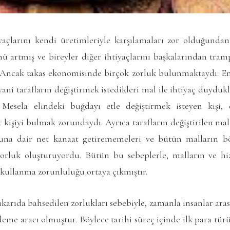
yaçlarını kendi üretimleriyle karşılamaları zor olduğundan,
mü artmış ve bireyler diğer ihtiyaçlarını başkalarından tra
. Ancak takas ekonomisinde birçok zorluk bulunmaktaydı: E
yani tarafların değiştirmek istedikleri mal ile ihtiyaç duyduk
 Mesela elindeki buğdayı etle değiştirmek isteyen kişi, 
r kişiyi bulmak zorundaydı. Ayrıca tarafların değiştirilen ma
una dair net kanaat getirememeleri ve bütün malların bö
orluk oluşturuyordu. Bütün bu sebeplerle, malların ve hi
 kullanma zorunluluğu ortaya çıkmıştır.
arıda bahsedilen zorlukları sebebiyle, zamanla insanlar arası
eme aracı olmuştur. Böylece tarihi süreç içinde ilk para türü