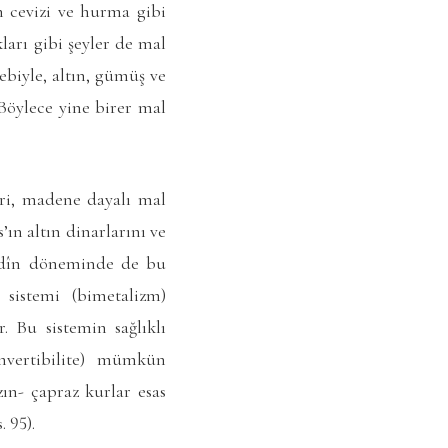
n cevizi ve hurma gibi
ları gibi şeyler de mal
biyle, altın, gümüş ve
 Böylece yine birer mal
eri, madene dayalı mal
ın altın dinarlarını ve
şidîn döneminde de bu
sistemi (bimetalizm)
. Bu sistemin sağlıklı
konvertibilite) mümkün
ın- çapraz kurlar esas
 95).