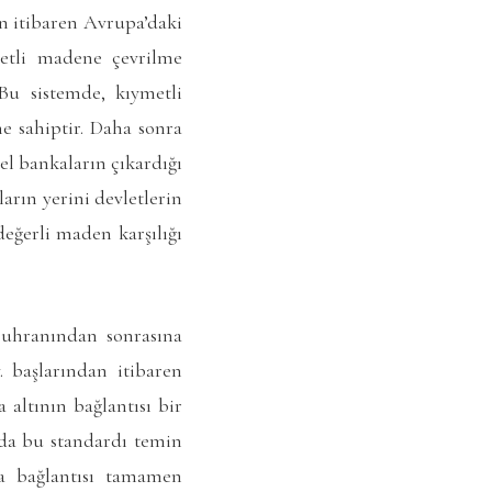
an itibaren Avrupa’daki
metli madene çevrilme
 Bu sistemde, kıymetli
e sahiptir. Daha sonra
el bankaların çıkardığı
arın yerini devletlerin
eğerli maden karşılığı
Buhranından sonrasına
 başlarından itibaren
altının bağlantısı bir
nda bu standardı temin
la bağlantısı tamamen