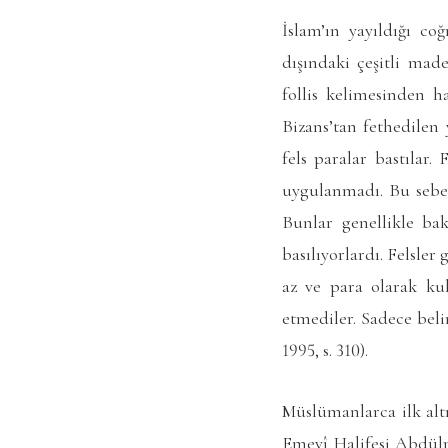
İslam’ın yayıldığı c
dışındaki çeşitli mad
follis kelimesinden hareketle fels (çoğulu:
Bizans’tan fethedilen 
fels paralar bastılar
uygulanmadı. Bu sebeple
Bunlar genellikle ba
basılıyorlardı. Felsle
az ve para olarak ku
etmediler. Sadece belir
1995, s. 310).
Müslümanlarca ilk alt
Emevî Halifesi Abdülme