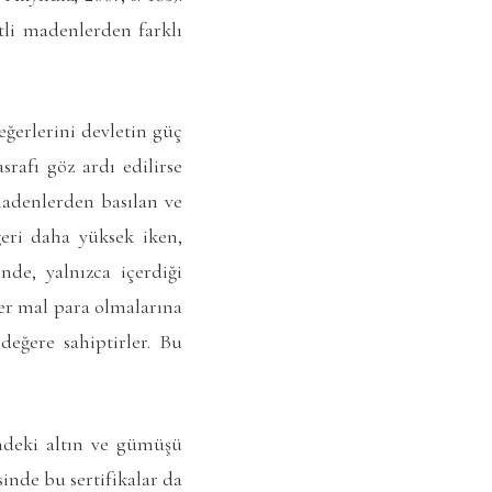
tli madenlerden farklı
ğerlerini devletin güç
srafı göz ardı edilirse
 madenlerden basılan ve
eğeri daha yüksek iken,
nde, yalnızca içerdiği
sler mal para olmalarına
değere sahiptirler. Bu
indeki altın ve gümüşü
inde bu sertifikalar da