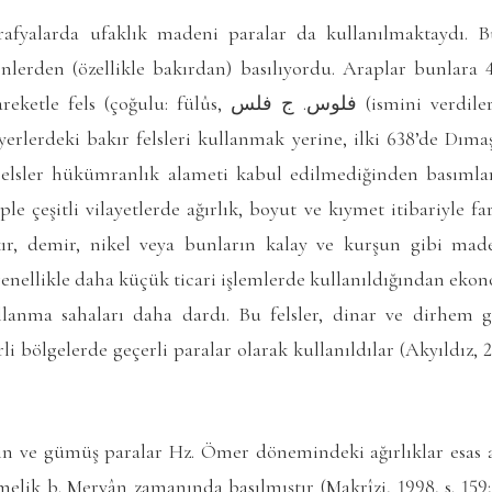
oğrafyalarda ufaklık madeni paralar da kullanılmaktaydı. 
enlerden (özellikle bakırdan) basılıyordu. Araplar bunlar
 fülûs, فلوس. ج فلس (ismini verdiler. Ancak Müslümanlar
yerlerdeki bakır felsleri kullanmak yerine, ilki 638’de Dım
. Felsler hükümranlık alameti kabul edilmediğinden basıml
 çeşitli vilayetlerde ağırlık, boyut ve kıymet itibariyle fark
kır, demir, nikel veya bunların kalay ve kurşun gibi made
r genellikle daha küçük ticari işlemlerde kullanıldığından ekon
llanma sahaları daha dardı. Bu felsler, dinar ve dirhem g
li bölgelerde geçerli paralar olarak kullanıldılar (Akyıldız, 2
ın ve gümüş paralar Hz. Ömer dönemindeki ağırlıklar esas a
lik b. Mervân zamanında basılmıştır (Makrîzi, 1998, s. 159; A