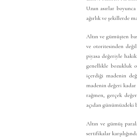
Uzun asırlar boyunca 
ağırlık ve şekillerde 
Altın ve gümüşten bas
ve otoritesinden değil
piyasa değeriyle hakik
genellikle bozukluk ol
içerdiği madenin değe
madenin değeri kadar bi
rağmen, gerçek değerl
açıdan günümüzdeki bo
Altın ve gümüş parala
sertifikalar karşılığı