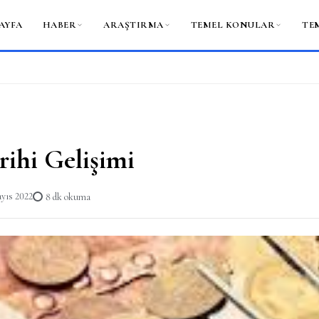
AYFA
HABER
ARAŞTIRMA
TEMEL KONULAR
TE
rihi Gelişimi
yıs 2022
8 dk okuma