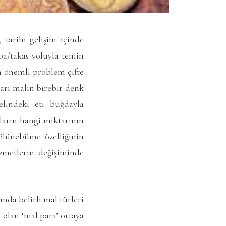
 tarihi gelişim içinde
mpa/takas yoluyla temin
n önemli problem çifte
ları malın birebir denk
elindeki eti buğdayla
lların hangi miktarının
lünebilme özelliğinin
zmetlerin değişiminde
nda belirli mal türleri
 olan ‘mal para’ ortaya