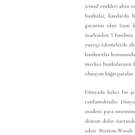
temsil ettikleri altın
bankalar, kasalarda 
garantisi olan (tam k
madenden 5 basılmış p
yurtiçi ödemelerde alt
banknotlar konusunda z
merkez bankalarının b
olmayan kâğıt paralar a
Dünyada kalıcı bir ş
rastlamaktadır. Düny
madeni para sistemind
dönem dolar üzerinden
eden Bretton-Woods s