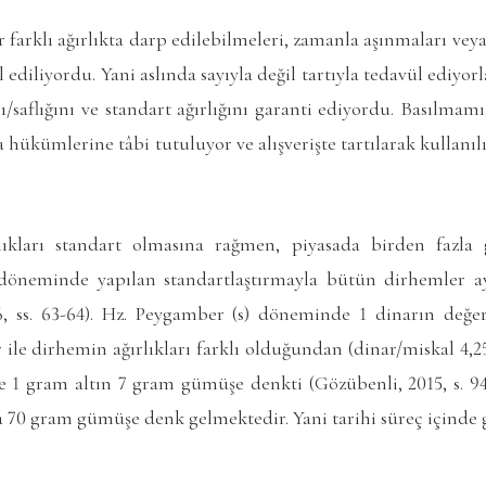
 farklı ağırlıkta darp edilebilmeleri, zamanla aşınmaları veya
 ediliyordu. Yani aslında sayıyla değil tartıyla tedavül ediyor
ı/saflığını ve standart ağırlığını garanti ediyordu. Basılmamı
 hükümlerine tâbi tutuluyor ve alışverişte tartılarak kullanı
rlıkları standart olmasına rağmen, piyasada birden fazl
öneminde yapılan standartlaştırmayla bütün dirhemler ayn
96, ss. 63-64). Hz. Peygamber (s) döneminde 1 dinarın değ
ile dirhemin ağırlıkları farklı olduğundan (dinar/miskal 4,2
yle 1 gram altın 7 gram gümüşe denkti (Gözübenli, 2015, s.
a 70 gram gümüşe denk gelmektedir. Yani tarihi süreç içinde