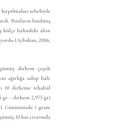
 kırpılmaları sebebiyle
lardı. Bunların basılmış
ş külçe halindeki altın
lıyordu (Aybakan, 2006,
a gümüş dirhem çeşidi
ı ağırlığa sahip hale
eri 10 dirheme tekabül
5 gr – dirhem 2,975 gr)
 94). Günümüzde 1 gram
 gümüş 10 kat civarında