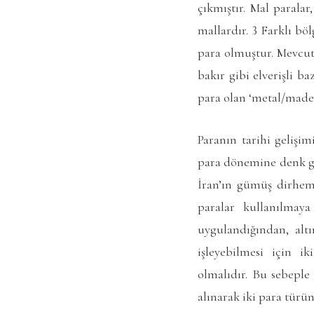
çıkmıştır. Mal parala
mallardır. 3 Farklı bö
para olmuştur. Mevcut
bakır gibi elverişli b
para olan ‘metal/madeni
Paranın tarihi gelişi
para dönemine denk gel
İran’ın gümüş dirhem
paralar kullanılmay
uygulandığından, altı
işleyebilmesi için ik
olmalıdır. Bu sebeple
alınarak iki para türün