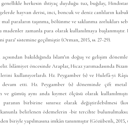
r, genellikle herkesin ihtiyaç duyduğu tuz, buğday, Hindista
lgelerde hayvan derisi, inci, boncuk ve deniz canlıların kabuk
 mal paraların taşınma, bölünme ve saklanma zorlukları sebe
azı madenler zamanla para olarak kullanılmaya başlanmıştır.
 para’ sistemine geçilmiştir (Orman, 2015, ss. 27-29).
mi açısından bakıldığında İslam’ın doğuş ve gelişim döneml
ir. İslâmiyet öncesinde Araplar, Hicaz yarımadasında Bizans’
lerini kullanıyorlardı. Hz. Peygamber (s) ve Hulefâ-yi Râ
a devam etti. Hz. Peygamber (s) döneminde çift metal 
n ve gümüş aynı anda kıymet ölçüsü olarak kullanılmıştır
i paranın birbirine sınırsız olarak değiştirilebilmesi (
 kanunla belirlenen ödemelerin -bir tercihte bulunulmaksız
den biriyle yapılmasına imkân tanınmıştır (Gözübenli, 2015, s.