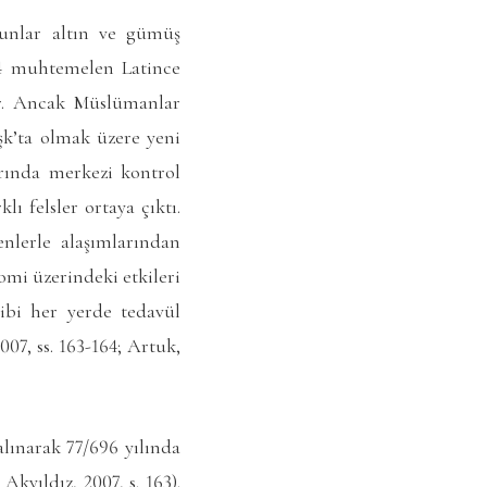
Bunlar altın ve gümüş
a 4 muhtemelen Latince
aşk’ta olmak üzere yeni
arında merkezi kontrol
lı felsler ortaya çıktı.
nlerle alaşımlarından
omi üzerindeki etkileri
ibi her yerde tedavül
007, ss. 163-164; Artuk,
lınarak 77/696 yılında
kyıldız, 2007, s. 163).