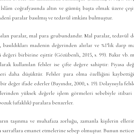
İslâm coğrafyasında altın ve gümüş başta olmak üzere çeşi
madenî paralar basılmış ve tedavül imkânı bulmuştur.
ılan paralar, mal para grubundandır. Mal paralar, tedavül de
, basıldıkları madenin değerinden alırlar ve %1’lik darp ma
i değeri birbirine eşittir (Gözübenli, 2015, s. 99). Bakır vb.
arak kullanılan felsler ise çifte değere sahiptir: Piyasa d
ri daha düşüktür. Felsler para olma özelliğini kaybettiği
r değer ifade ederler (Bayındır, 2000, s. 19). Dolayısıyla fel
erinden yüksek değerle işlem görmeleri sebebiyle itibari 
zuk (ufaklık) paralara benzerler.
rın taşınma ve muhafaza zorluğu, zamanla kişilerin eller
nda sarraflara emanet etmelerine sebep olmuştur. Bunun netices