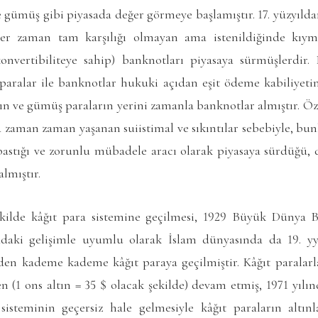
 ve gümüş gibi piyasada değer görmeye başlamıştır. 17. yüzyıld
her zaman tam karşılığı olmayan ama istenildiğinde kıy
onvertibiliteye sahip) banknotları piyasaya sürmüşlerdir.
aralar ile banknotlar hukuki açıdan eşit ödeme kabiliyetin
ın ve gümüş paraların yerini zamanla banknotlar almıştır. Öz
aman zaman yaşanan suiistimal ve sıkıntılar sebebiyle, bunl
astığı ve zorunlu mübadele aracı olarak piyasaya sürdüğü, d
lmıştır.
ekilde kâğıt para sistemine geçilmesi, 1929 Büyük Dünya 
adaki gelişimle uyumlu olarak İslam dünyasında da 19. yy.
en kademe kademe kâğıt paraya geçilmiştir. Kâğıt paralarla 
 (1 ons altın = 35 $ olacak şekilde) devam etmiş, 1971 yılı
isteminin geçersiz hale gelmesiyle kâğıt paraların altın