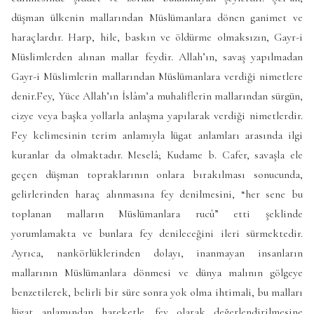
düşman ülkenin mallarından Müslümanlara dönen ganimet ve
haraçlardır. Harp, hile, baskın ve öldürme olmaksızın, Gayr-i
Müslimlerden alınan mallar feydir. Allah’ın, savaş yapılmadan
Gayr-i Müslimlerin mallarından Müslümanlara verdiği nimetlere
denir.Fey, Yüce Allah’ın İslâm’a muhaliflerin mallarından sürgün,
cizye veya başka yollarla anlaşma yapılarak verdiği nimetlerdir.
Fey kelimesinin terim anlamıyla lügat anlamları arasında ilgi
kuranlar da olmaktadır. Meselâ; Kudame b. Cafer, savaşla ele
geçen düşman topraklarının onlara bırakılması sonucunda,
gelirlerinden haraç alınmasına fey denilmesini, “her sene bu
toplanan malların Müslümanlara rucû” etti şeklinde
yorumlamakta ve bunlara fey denileceğini ileri sürmektedir.
Ayrıca, nankörlüklerinden dolayı, inanmayan insanların
mallarının Müslümanlara dönmesi ve dünya malının gölgeye
benzetilerek, belirli bir süre sonra yok olma ihtimali, bu malları
lügat anlamından hareketle, fey olarak değerlendirilmesine