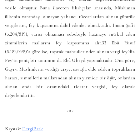
vesile olmuştur. Buna ilaveten fıkıhçılar arasında, Müslüman
ülkenin vatandaşı olmayan yabancı tüccarlardan alınan gümrük
vergilerini, fey kapsamına dahil edenler olmaktadır. İmam Şafii
(ö.204/819), varisi olmaması sebebiyle hazineye intikal eden
zimmilerin mallarını fey kapsamına alır.33 Ebû Yusuf
(ö.182/798)’a göre ise, toprak mahsullerinden alınan vergi fey’dir.
Fey’in geniş bir tanımını da Ebû Ubeyd yapmaktadır. Ona göre,
Gayr-i Müslimlerin verdiği cizye, savaşla elde edilen toprakların
haracı, zımmîlerin mallarından alınan yirmide bir öşür, onlardan
alınan onda bir oranındaki ticaret vergisi, fey olarak
değerlendirilir.
***
Kaynak:
DergiPark