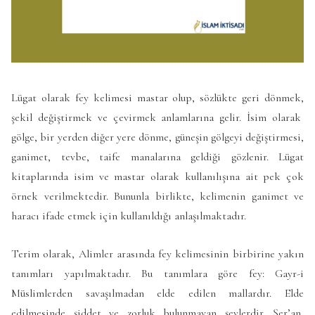
Lügat olarak
fey kelimesi mastar olup, sözlükte geri dönmek,
şekil değiştirmek ve çevirmek anlamlarına gelir. İsim olarak
gölge, bir yerden diğer yere dönme, güneşin gölgeyi değiştirmesi,
ganimet, tevbe, taife manalarına geldiği gözlenir. Lügat
kitaplarında isim ve mastar olarak kullanılışına ait pek çok
örnek verilmektedir. Bununla birlikte, kelimenin ganimet ve
haracı ifade etmek için kullanıldığı anlaşılmaktadır.
Terim olarak, Alimler arasında fey kelimesinin birbirine yakın
tanımları yapılmaktadır. Bu tanımlara göre fey: Gayr-i
Müslimlerden savaşılmadan elde edilen mallardır. Elde
edilmesinde şiddet ve zorluk bulunmayan şeylerdir. Şer’an,