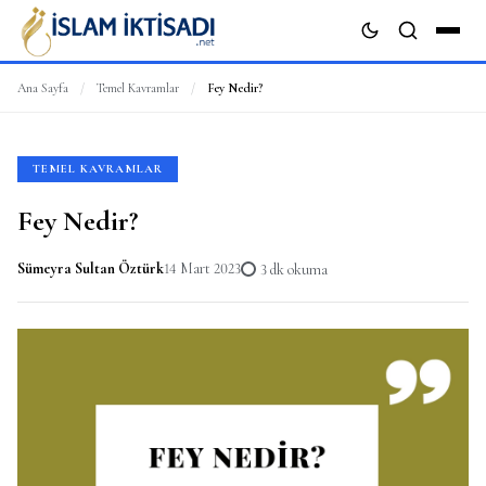
Ana Sayfa
/
Temel Kavramlar
/
Fey Nedir?
ARA
TEMEL KAVRAMLAR
Fey Nedir?
Sümeyra Sultan Öztürk
14 Mart 2023
3 dk okuma