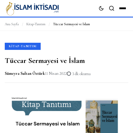
Ana Sayfa
/
Kitap-Tanıtım
/
Tüccar Sermayesi ve İslam
ARA
KITAP-TANITIM
Tüccar Sermayesi ve İslam
Sümeyra Sultan Öztürk
11 Nisan 2022
3 dk okuma