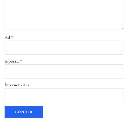
Ad
*
E-posta
*
İnternet sitesi