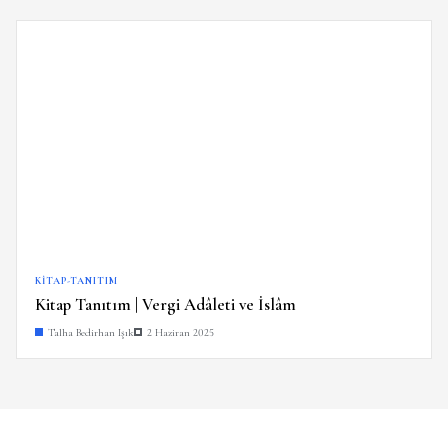
KITAP-TANITIM
Kitap Tanıtım | Vergi Adâleti ve İslâm
Talha Bedirhan Işık
2 Haziran 2025