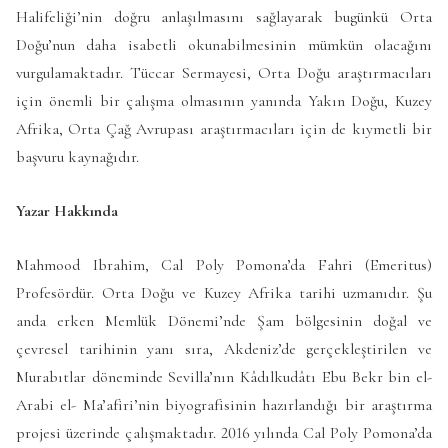
Halifeliği’nin doğru anlaşılmasını sağlayarak bugünkü Orta
Doğu’nun daha isabetli okunabilmesinin mümkün olacağını
vurgulamaktadır. Tüccar Sermayesi, Orta Doğu araştırmacıları
için önemli bir çalışma olmasının yanında Yakın Doğu, Kuzey
Afrika, Orta Çağ Avrupası araştırmacıları için de kıymetli bir
başvuru kaynağıdır.
Yazar Hakkında
Mahmood Ibrahim, Cal Poly Pomona’da Fahri (Emeritus)
Profesördür. Orta Doğu ve Kuzey Afrika tarihi uzmanıdır. Şu
anda erken Memlük Dönemi’nde Şam bölgesinin doğal ve
çevresel tarihinin yanı sıra, Akdeniz’de gerçekleştirilen ve
Murabıtlar döneminde Sevilla’nın Kâdılkudâtı Ebu Bekr bin el-
Arabi el- Ma’afiri’nin biyografisinin hazırlandığı bir araştırma
projesi üzerinde çalışmaktadır. 2016 yılında Cal Poly Pomona’da