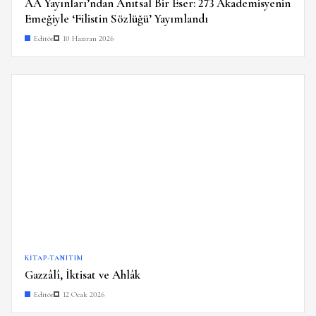
AA Yayınları’ndan Anıtsal Bir Eser: 273 Akademisyenin
Emeğiyle ‘Filistin Sözlüğü’ Yayımlandı
Editör
10 Haziran 2026
KITAP-TANITIM
Gazzâlî, İktisat ve Ahlâk
Editör
12 Ocak 2026