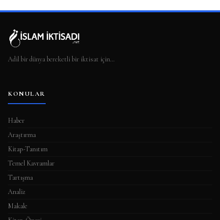
Adil bir dünya bereketli bir iktisat için…
KONULAR
Haber
Araştırma
Kitap-Tanıtım
Temel Kavramlar
Tartışma
Analiz
Makale