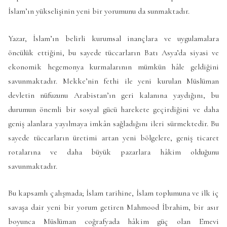
İslam’ın yükselişinin yeni bir yorumunu da sunmaktadır.
Yazar, İslam’ın belirli kurumsal inançlara ve uygulamalara
öncülük ettiğini, bu sayede tüccarların Batı Asya’da siyasi ve
ekonomik hegemonya kurmalarının mümkün hâle geldiğini
savunmaktadır. Mekke’nin fethi ile yeni kurulan Müslüman
devletin nüfuzunu Arabistan’ın geri kalanına yaydığını, bu
durumun önemli bir sosyal gücü harekete geçirdiğini ve daha
geniş alanlara yayılmaya imkân sağladığını ileri sürmektedir. Bu
sayede tüccarların üretimi artan yeni bölgelere, geniş ticaret
rotalarına ve daha büyük pazarlara hâkim olduğunu
savunmaktadır.
Bu kapsamlı çalışmada; İslam tarihine, İslam toplumuna ve ilk iç
savaşa dair yeni bir yorum getiren Mahmood İbrahim, bir asır
boyunca Müslüman coğrafyada hâkim güç olan Emevi