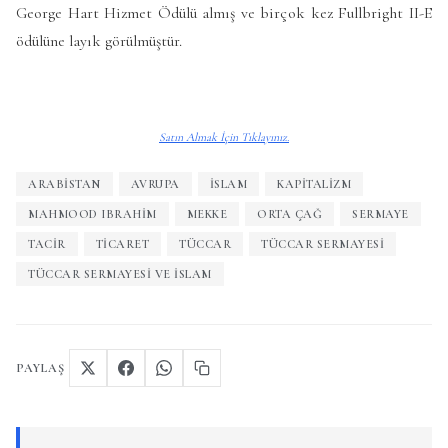
George Hart Hizmet Ödülü almış ve birçok kez Fullbright II-E
ödülüne layık görülmüştür.
Satın Almak İçin Tıklayınız.
ARABISTAN
AVRUPA
İSLAM
KAPITALIZM
MAHMOOD IBRAHIM
MEKKE
ORTA ÇAĞ
SERMAYE
TACIR
TICARET
TÜCCAR
TÜCCAR SERMAYESI
TÜCCAR SERMAYESI VE İSLAM
PAYLAŞ