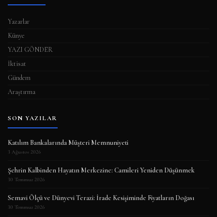
Yazarlar
Künye
YAZI GÖNDER
İktisat
Gündem
Araştırma
SON YAZILAR
Katılım Bankalarında Müşteri Memnuniyeti
3 Ağustos 2026
Şehrin Kalbinden Hayatın Merkezine: Camileri Yeniden Düşünmek
30 Temmuz 2026
Semavi Ölçü ve Dünyevi Terazi: İrade Kesişiminde Fiyatların Doğası
30 Temmuz 2026