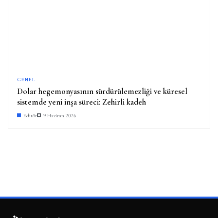
GENEL
Dolar hegemonyasının sürdürülemezliği ve küresel
sistemde yeni inşa süreci: Zehirli kadeh
Editör
9 Haziran 2026