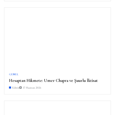
GENEL
Hesaptan Hikmete: Umer Chapra ve Şuurlu İktisat
Editör
17 Haziran 2026