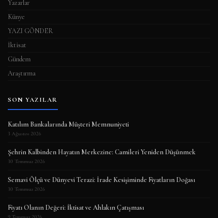
Yazarlar
Künye
YAZI GÖNDER
İktisat
Gündem
Araştırma
SON YAZILAR
Katılım Bankalarında Müşteri Memnuniyeti
3 Ağustos 2026
Şehrin Kalbinden Hayatın Merkezine: Camileri Yeniden Düşünmek
30 Temmuz 2026
Semavi Ölçü ve Dünyevi Terazi: İrade Kesişiminde Fiyatların Doğası
30 Temmuz 2026
Fiyatı Olanın Değeri: İktisat ve Ahlakın Çatışması
9 Temmuz 2026