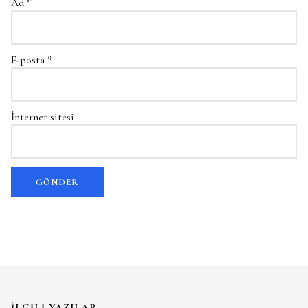
Ad
*
E-posta
*
İnternet sitesi
İLGILI YAZILAR