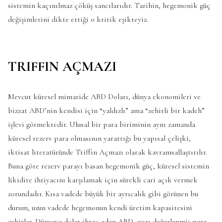
sistemin kaçınılmaz çöküş sancılarıdır. Tarihin, hegemonik güç
değişimlerini dikte ettiği o kritik eşikteyiz.
TRIFFIN AÇMAZI
Mevcut küresel mimaride ABD Doları, dünya ekonomileri ve
bizzat ABD’nin kendisi için “yaldızlı” ama “zehirli bir kadeh”
işlevi görmektedir. Ulusal bir para biriminin aynı zamanda
küresel rezerv para olmasının yarattığı bu yapısal çelişki,
iktisat literatüründe Triffin Açmazı olarak kavramsallaştırılır.
Buna göre rezerv parayı basan hegemonik güç, küresel sistemin
likidite ihtiyacını karşılamak için sürekli cari açık vermek
zorundadır. Kısa vadede büyük bir ayrıcalık gibi görünen bu
durum, uzun vadede hegemonun kendi üretim kapasitesini
zehirler. Dünyaya dolar ihraç eden ABD, aşırı değerlenmiş para