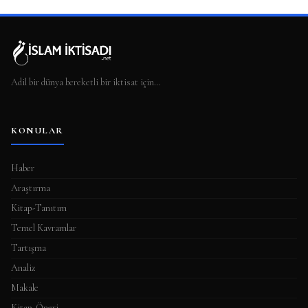
Adil bir dünya bereketli bir iktisat için…
KONULAR
Haber
Araştırma
Kitap-Tanıtım
Temel Kavramlar
Tartışma
Analiz
Makale
Kitap-Öneri