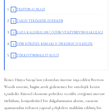
TRIFFIN AÇMAZI
TARİH TEKERRÜR EDERKEN
RAFA KALDIRILAN ÇÖZÜM VE KEYNES’İN HAKLILIĞI
YENİ KÜRESEL MİMARİ İÇİN KURUCU İLKELER
TÜRKİYE’NİN KİLİT ROLÜ
İkinci Dünya Savaşı’nın yıkıntıları üzerine inşa edilen Bretton
Woods sistemi, bugün artık gizlenemez bir ontolojik krizin
içindedir. Küresel ekonomi politikte tecrübe ettiğimiz mevcut
türbülans, konjonktürel bir dalgalanmanın aksine, tasarım
aşamasından itibaren yapısal çelişkilere mahkûm edilmiş bir