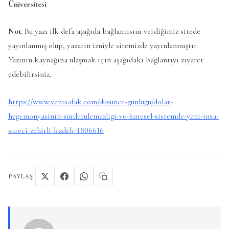
Üniversitesi
Not
: Bu yazı ilk defa aşağıda bağlantısını verdiğimiz sitede
yayınlanmış olup, yazarın izniyle sitemizde yayınlanmıştır.
Yazının kaynağına ulaşmak için aşağıdaki bağlantıyı ziyaret
edebilirsiniz.
https://www.yenisafak.com/dusunce-gunlugu/dolar-
hegemonyasinin-surdurulemezligi-ve-kuresel-sistemde-yeni-insa-
sureci-zehirli-kadeh-4806616
PAYLAŞ