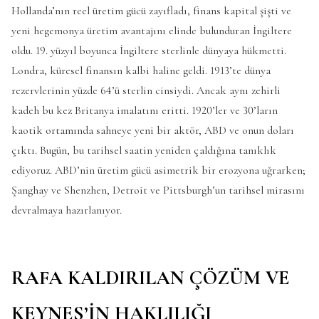
Hollanda’nın reel üretim gücü zayıfladı, finans kapital şişti ve
yeni hegemonya üretim avantajını elinde bulunduran İngiltere
oldu. 19. yüzyıl boyunca İngiltere sterlinle dünyaya hükmetti.
Londra, küresel finansın kalbi haline geldi. 1913’te dünya
rezervlerinin yüzde 64’ü sterlin cinsiydi. Ancak aynı zehirli
kadeh bu kez Britanya imalatını eritti. 1920’ler ve 30’ların
kaotik ortamında sahneye yeni bir aktör, ABD ve onun doları
çıktı. Bugün, bu tarihsel saatin yeniden çaldığına tanıklık
ediyoruz. ABD’nin üretim gücü asimetrik bir erozyona uğrarken;
Şanghay ve Shenzhen, Detroit ve Pittsburgh’un tarihsel mirasını
devralmaya hazırlanıyor.
RAFA KALDIRILAN ÇÖZÜM VE
KEYNES’İN HAKLILIĞI