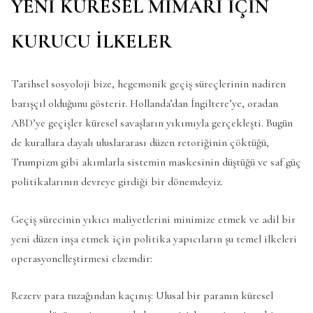
YENİ KÜRESEL MİMARİ İÇİN
KURUCU İLKELER
Tarihsel sosyoloji bize, hegemonik geçiş süreçlerinin nadiren
barışçıl olduğunu gösterir. Hollanda’dan İngiltere’ye, oradan
ABD’ye geçişler küresel savaşların yıkımıyla gerçekleşti. Bugün
de kurallara dayalı uluslararası düzen retoriğinin çöktüğü,
Trumpizm gibi akımlarla sistemin maskesinin düştüğü ve saf güç
politikalarının devreye girdiği bir dönemdeyiz.
Geçiş sürecinin yıkıcı maliyetlerini minimize etmek ve adil bir
yeni düzen inşa etmek için politika yapıcıların şu temel ilkeleri
operasyonelleştirmesi elzemdir:
Rezerv para tuzağından kaçınış: Ulusal bir paranın küresel