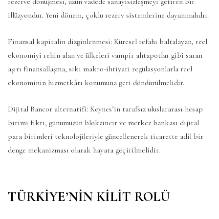
rezerve dönüşmesi, uzun vadede sanayisizleşmeyi getiren bir
illüzyondur. Yeni dönem, çoklu rezerv sistemlerine dayanmalıdır.
Finansal kapitalin dizginlenmesi: Küresel refahı baltalayan, reel
ekonomiyi rehin alan ve ülkeleri vampir ahtapotlar gibi saran
aşırı finansallaşma, sıkı makro-ihtiyati regülasyonlarla reel
ekonominin hizmetkârı konumuna geri döndürülmelidir.
Dijital Bancor alternatifi: Keynes’in tarafsız uluslararası hesap
birimi fikri, günümüzün blokzincir ve merkez bankası dijital
para birimleri teknolojileriyle güncellenerek ticarette adil bir
denge mekanizması olarak hayata geçirilmelidir.
TÜRKİYE’NİN KİLİT ROLÜ