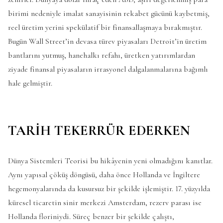
birimi nedeniyle imalat sanayisinin rekabet gücünü kaybetmiş,
reel üretim yerini spekülatif bir finansallaşmaya bırakmıştır.
Bugün Wall Street’in devasa türev piyasaları Detroit’in üretim
bantlarını yutmuş, hanehalkı refahı, üretken yatırımlardan
ziyade finansal piyasaların irrasyonel dalgalanmalarına bağımlı
hale gelmiştir.
TARİH TEKERRÜR EDERKEN
Dünya Sistemleri Teorisi bu hikâyenin yeni olmadığını kanıtlar.
Aynı yapısal çöküş döngüsü, daha önce Hollanda ve İngiltere
hegemonyalarında da kusursuz bir şekilde işlemiştir. 17. yüzyılda
küresel ticaretin sinir merkezi Amsterdam, rezerv parası ise
Hollanda floriniydi. Süreç benzer bir şekilde çalıştı,