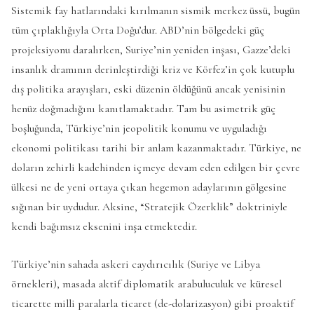
Sistemik fay hatlarındaki kırılmanın sismik merkez üssü, bugün
tüm çıplaklığıyla Orta Doğu’dur. ABD’nin bölgedeki güç
projeksiyonu daralırken, Suriye’nin yeniden inşası, Gazze’deki
insanlık dramının derinleştirdiği kriz ve Körfez’in çok kutuplu
dış politika arayışları, eski düzenin öldüğünü ancak yenisinin
henüz doğmadığını kanıtlamaktadır. Tam bu asimetrik güç
boşluğunda, Türkiye’nin jeopolitik konumu ve uyguladığı
ekonomi politikası tarihi bir anlam kazanmaktadır. Türkiye, ne
doların zehirli kadehinden içmeye devam eden edilgen bir çevre
ülkesi ne de yeni ortaya çıkan hegemon adaylarının gölgesine
sığınan bir uydudur. Aksine, “Stratejik Özerklik” doktriniyle
kendi bağımsız eksenini inşa etmektedir.
Türkiye’nin sahada askeri caydırıcılık (Suriye ve Libya
örnekleri), masada aktif diplomatik arabuluculuk ve küresel
ticarette milli paralarla ticaret (de-dolarizasyon) gibi proaktif