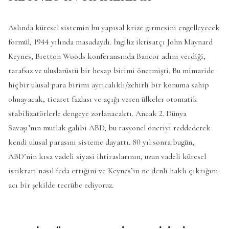
Aslında küresel sistemin bu yapısal krize girmesini engelleyecek
formül, 1944 yılında masadaydı. İngiliz iktisatçı John Maynard
Keynes, Bretton Woods konferansında Bancor adını verdiği,
tarafsız ve uluslarüstü bir hesap birimi önermişti. Bu mimaride
hiçbir ulusal para birimi ayrıcalıklı/zehirli bir konuma sahip
olmayacak, ticaret fazlası ve açığı veren ülkeler otomatik
stabilizatörlerle dengeye zorlanacaktı. Ancak 2. Dünya
Savaşı’nın mutlak galibi ABD, bu rasyonel öneriyi reddederek
kendi ulusal parasını sisteme dayattı. 80 yıl sonra bugün,
ABD’nin kısa vadeli siyasi ihtiraslarının, uzun vadeli küresel
istikrarı nasıl feda ettiğini ve Keynes’in ne denli haklı çıktığını
acı bir şekilde tecrübe ediyoruz.