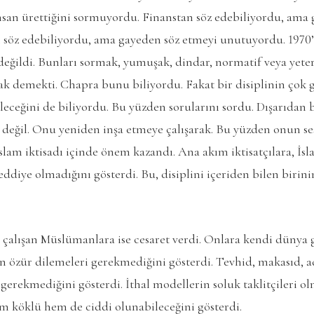
nsan ürettiğini sormuyordu. Finanstan söz edebiliyordu, ama
n söz edebiliyordu, ama gayeden söz etmeyi unutuyordu. 1970’
değildi. Bunları sormak, yumuşak, dindar, normatif veya yet
k demekti. Chapra bunu biliyordu. Fakat bir disiplinin çok 
ceğini de biliyordu. Bu yüzden sorularını sordu. Dışarıdan b
k değil. Onu yeniden inşa etmeye çalışarak. Bu yüzden onun s
slam iktisadı içinde önem kazandı. Ana akım iktisatçılara, İsl
eddiye olmadığını gösterdi. Bu, disiplini içeriden bilen birin
a çalışan Müslümanlara ise cesaret verdi. Onlara kendi dünya
özür dilemeleri gerekmediğini gösterdi. Tevhid, makasıd, ad
 gerekmediğini gösterdi. İthal modellerin soluk taklitçileri o
m köklü hem de ciddi olunabileceğini gösterdi.