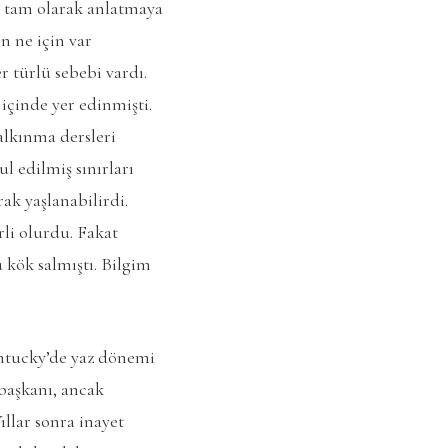
i tam olarak anlatmaya
n ne için var
 türlü sebebi vardı.
içinde yer edinmişti.
alkınma dersleri
l edilmiş sınırları
rak yaşlanabilirdi.
rli olurdu. Fakat
 kök salmıştı. Bilgim
entucky’de yaz dönemi
başkanı, ancak
ıllar sonra inayet