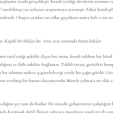
arşılaşma orada gerçekleşti. Kendi verdiği derslerin aynısını v
O meslektaşı yaz aylarını araştırmaya ayırmıştı. Fakat kendi p
stlendi. Chapra aradan on yıllar geçtikten sonra bile o anı ses
yar. Küçük bir hikâye bu. Ama aynı zamanda bütün hikâye.
nın tarif ettiği şekilde ölçen bir insan, kendi talihini bir lüt
lığına ve ilahi takdire bağlamaz. Teklifi tartar, getirileri hes
a bir adamın sadece iş görebileceği yerde bir çağrı gördü. Güv
tan verilmiş bir karara dayanıyordu. Mesele yalnızca ne elde e
ediğim şey tam da budur. Bir süredir geliştirmeye çalıştığım
nda karmaşık değil. İktisat yalnızca insanların nasıl tercih ya