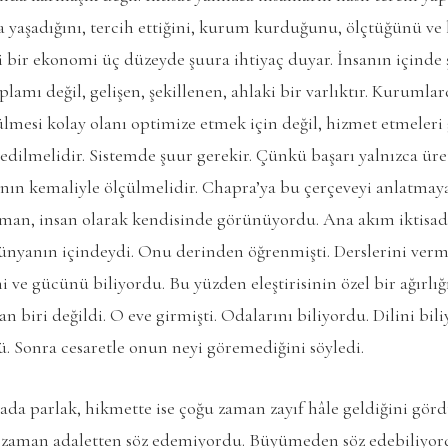
a yaşadığını, tercih ettiğini, kurum kurduğunu, ölçtüğünü ve 
ni bir ekonomi üç düzeyde şuura ihtiyaç duyar. İnsanın içinde
oplamı değil, gelişen, şekillenen, ahlaki bir varlıktır. Kuruml
lmesi kolay olanı optimize etmek için değil, hizmet etmeleri
a edilmelidir. Sistemde şuur gerekir. Çünkü başarı yalnızca üre
anın kemaliyle ölçülmelidir. Chapra’ya bu çerçeveyi anlatma
atman, insan olarak kendisinde görünüyordu. Ana akım iktisad
ünyanın içindeydi. Onu derinden öğrenmişti. Derslerini vermiş
i ve gücünü biliyordu. Bu yüzden eleştirisinin özel bir ağırlığ
tan biri değildi. O eve girmişti. Odalarını biliyordu. Dilini bil
. Sonra cesaretle onun neyi göremediğini söyledi.
a parlak, hikmette ise çoğu zaman zayıf hâle geldiğini gördü
 zaman adaletten söz edemiyordu. Büyümeden söz edebiliyo