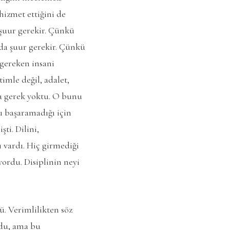
hizmet ettiğini de
 şuur gerekir. Çünkü
arda şuur gerekir. Çünkü
 gereken insani
timle değil, adalet,
ya gerek yoktu. O bunu
ı başaramadığı için
ti. Dilini,
ı vardı. Hiç girmediği
iyordu. Disiplinin neyi
. Verimlilikten söz
rdu, ama bu