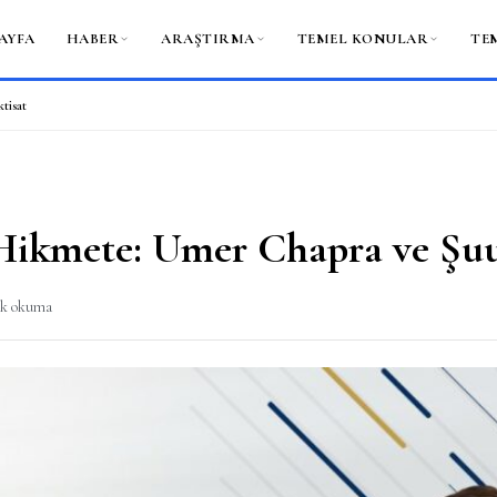
AYFA
HABER
ARAŞTIRMA
TEMEL KONULAR
TE
tisat
ikmete: Umer Chapra ve Şuur
dk okuma