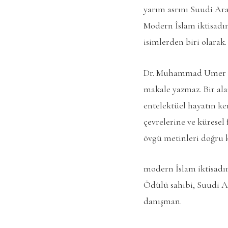
yarım asrını Suudi Ar
Modern İslam iktisadın
isimlerden biri olarak.
Dr. Muhammad Umer Chap
makale yazmaz. Bir ala
entelektüel hayatın ke
çevrelerine ve küresel
övgü metinleri doğru k
modern İslam iktisadını
Ödülü sahibi, Suudi Ar
danışman.