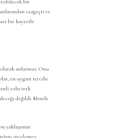
erebilecek bir
lanlarından vazgeçti ve
siz bir hayretle
uf olarak anlatmaz. Onu
aplar, en uygun tercihi
enli yolu terk
deceği değildi. Mesele
 bu yaklaşımın
ptığını incelemez.