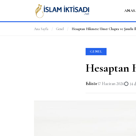
ANAS
Ana Sayfa
/
Genel
/
Hesaptan Hikmete: Umer Chapra ve Şuurlu İk
GENEL
Hesaptan H
Editör
17 Haziran 2026
14 