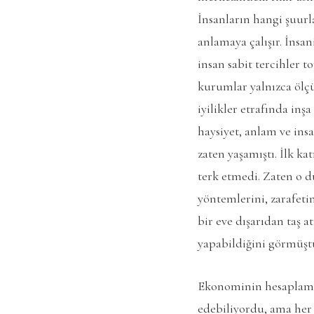
İnsanların hangi şuurl
anlamaya çalışır. İnsa
insan sabit tercihler t
kurumlar yalnızca ölçü
iyilikler etrafında inş
haysiyet, anlam ve ins
zaten yaşamıştı. İlk k
terk etmedi. Zaten o d
yöntemlerini, zarafetin
bir eve dışarıdan taş a
yapabildiğini görmüştü
Ekonominin hesaplamad
edebiliyordu, ama her