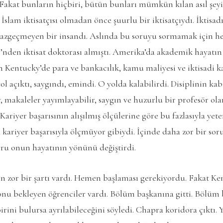
Fakat bunların hiçbiri, bütün bunları mümkün kılan asıl şey
lam iktisatçısı olmadan önce şuurlu bir iktisatçıydı. İktisadı
zgeçmeyen bir insandı. Aslında bu soruyu sormamak için her
’nden iktisat doktorası almıştı. Amerika’da akademik hayatın 
 Kentucky’de para ve bankacılık, kamu maliyesi ve iktisadi k
 açıktı, saygındı, emindi. O yolda kalabilirdi. Disiplinin kabu
r, makaleler yayımlayabilir, saygın ve huzurlu bir profesör ola
riyer başarısının alışılmış ölçülerine göre bu fazlasıyla yete
kariyer başarısıyla ölçmüyor gibiydi. İçinde daha zor bir soru
oru onun hayatının yönünü değiştirdi.
in zor bir şartı vardı. Hemen başlaması gerekiyordu. Fakat K
onu bekleyen öğrenciler vardı. Bölüm başkanına gitti. Bölüm 
irini bulursa ayrılabileceğini söyledi. Chapra koridora çıktı. Y