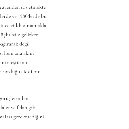
 güvenden söz etmekte
lerde ve 1980’lerde bu
erince ciddi olmamakla
güçlü hâle gelirken
ağırarak değil.
esi hem ana akım
ami eleştirinin
in sorduğu ciddi bir
 görüşlerinden
alet ve felah gibi
lmaları gerekmediğini