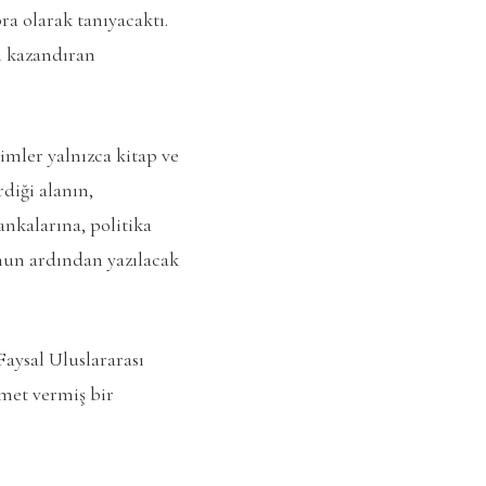
 olarak tanıyacaktı.
nı kazandıran
imler yalnızca kitap ve
diği alanın,
nkalarına, politika
Onun ardından yazılacak
Faysal Uluslararası
zmet vermiş bir