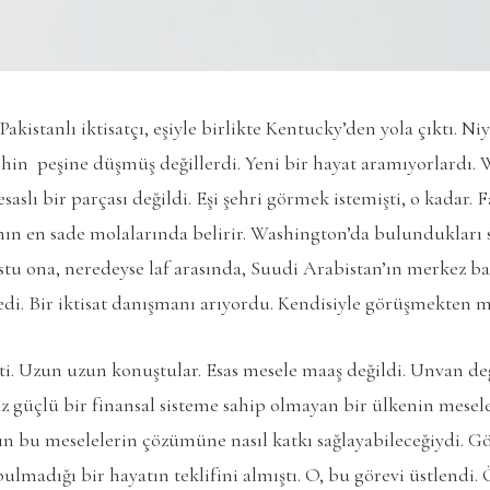
Pakistanlı iktisatçı, eşiyle birlikte Kentucky’den yola çıktı. 
ihin peşine düşmüş değillerdi. Yeni bir hayat aramıyorlardı.
saslı bir parçası değildi. Eşi şehri görmek istemişti, o kadar.
nın en sade molalarında belirir. Washington’da bulundukları s
tu ona, neredeyse laf arasında, Suudi Arabistan’ın merkez b
edi. Bir iktisat danışmanı arıyordu. Kendisiyle görüşmekten
ti. Uzun uzun konuştular. Esas mesele maaş değildi. Unvan deği
z güçlü bir finansal sisteme sahip olmayan bir ülkenin meselel
nın bu meselelerin çözümüne nasıl katkı sağlayabileceğiydi.
ulmadığı bir hayatın teklifini almıştı. O, bu görevi üstlend