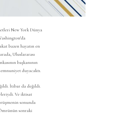
Niyetleri New York Dünya
 Washington’da
 Fakat bazen hayatın en
ırada, Uluslararası
ankasının başkanının
 memnuniyet duyacaktı.
ldi. İtibar da değildi.
eriydi. Ve iktisat
 Görüşmenin sonunda
i. Ömrünün sonraki