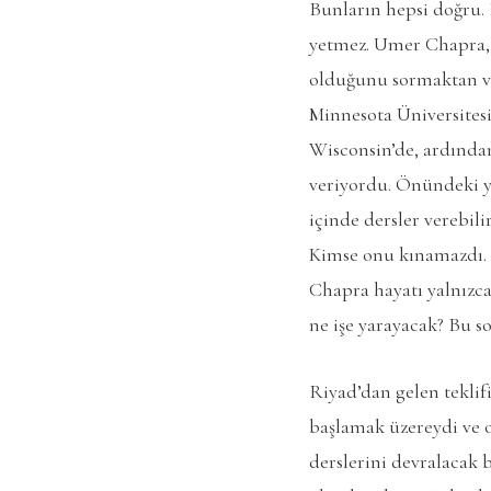
Bunların hepsi doğru. 
yetmez. Umer Chapra, İs
olduğunu sormaktan va
Minnesota Üniversitesi
Wisconsin’de, ardından
veriyordu. Önündeki yol
içinde dersler verebili
Kimse onu kınamazdı. Ka
Chapra hayatı yalnızca 
ne işe yarayacak? Bu s
Riyad’dan gelen teklif
başlamak üzereydi ve 
derslerini devralacak b