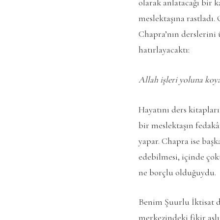
olarak anlatacağı bir k
meslektaşına rastladı. 
Chapra’nın derslerini ü
hatırlayacaktı:
Allah işleri yoluna ko
Hayatını ders kitapları
bir meslektaşın fedakâr
yapar. Chapra ise başk
edebilmesi, içinde çok
ne borçlu olduğuydu.
Benim Şuurlu İktisat d
merkezindeki fikir aslı