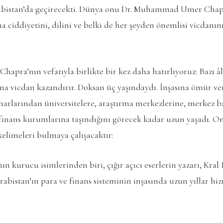
abistan’da geçirecekti. Dünya onu Dr. Muhammad Umer Chapra
a ciddiyetini, dilini ve belki de her şeyden önemlisi vicdanı
ra’nın vefatıyla birlikte bir kez daha hatırlıyoruz: Bazı âl
na vicdan kazandırır. Doksan üç yaşındaydı. İnşasına ömür ver
narlarından üniversitelere, araştırma merkezlerine, merkez ba
 finans kurumlarına taşındığını görecek kadar uzun yaşadı. 
elimeleri bulmaya çalışacaktır:
n kurucu isimlerinden biri, çığır açıcı eserlerin yazarı, Kral 
abistan’ın para ve finans sisteminin inşasında uzun yıllar hi