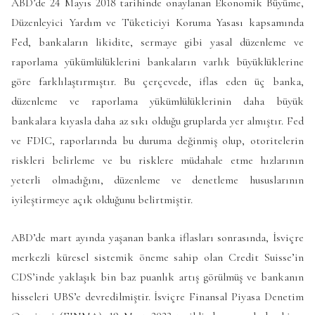
ABD’de 24 Mayıs 2018 tarihinde onaylanan Ekonomik Büyüme,
Düzenleyici Yardım ve Tüketiciyi Koruma Yasası kapsamında
Fed, bankaların likidite, sermaye gibi yasal düzenleme ve
raporlama yükümlülüklerini bankaların varlık büyüklüklerine
göre farklılaştırmıştır. Bu çerçevede, iflas eden üç banka,
düzenleme ve raporlama yükümlülüklerinin daha büyük
bankalara kıyasla daha az sıkı olduğu gruplarda yer almıştır. Fed
ve FDIC, raporlarında bu duruma değinmiş olup, otoritelerin
riskleri belirleme ve bu risklere müdahale etme hızlarının
yeterli olmadığını, düzenleme ve denetleme hususlarının
iyileştirmeye açık olduğunu belirtmiştir.
ABD’de mart ayında yaşanan banka iflasları sonrasında, İsviçre
merkezli küresel sistemik öneme sahip olan Credit Suisse’in
CDS’inde yaklaşık bin baz puanlık artış görülmüş ve bankanın
hisseleri UBS’e devredilmiştir. İsviçre Finansal Piyasa Denetim