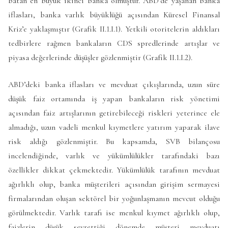
batan en büyük ikinci banka olmuştur. ABD’de yaşanan banka
iflasları, banka varlık büyüklüğü açısından Küresel Finansal
Kriz’e yaklaşmıştır (Grafik II.1.I.1). Yetkili otoritelerin aldıkları
tedbirlere rağmen bankaların CDS spredlerinde artışlar ve
piyasa değerlerinde düşüşler gözlenmiştir (Grafik II.1.I.2).
ABD’deki banka iflasları ve mevduat çıkışlarında, uzun süre
düşük faiz ortamında iş yapan bankaların risk yönetimi
açısından faiz artışlarının getirebileceği riskleri yeterince ele
almadığı, uzun vadeli menkul kıymetlere yatırım yaparak ilave
risk aldığı gözlenmiştir. Bu kapsamda, SVB bilançosu
incelendiğinde, varlık ve yükümlülükler tarafındaki bazı
özellikler dikkat çekmektedir. Yükümlülük tarafının mevduat
ağırlıklı olup, banka müşterileri açısından girişim sermayesi
firmalarından oluşan sektörel bir yoğunlaşmanın mevcut olduğu
görülmektedir. Varlık tarafı ise menkul kıymet ağırlıklı olup,
faizlerin düşük seyrettiği dönemde müşteri mevduatı