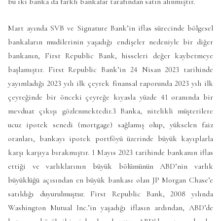
bu iki banka da farklı bankalar tarafından satın alınmıştır.
Mart ayında SVB ve Signature Bank’in iflas sürecinde bölgesel
bankaların mudilerinin yaşadığı endişeler nedeniyle bir diğer
bankanın, First Republic Bank, hisseleri değer kaybetmeye
başlamıştır. First Republic Bank’in 24 Nisan 2023 tarihinde
yayımladığı 2023 yılı ilk çeyrek finansal raporunda 2023 yılı ilk
çeyreğinde bir önceki çeyreğe kıyasla yüzde 41 oranında bir
mevduat çıkışı gözlenmektedir.3 Banka, nitelikli müşterilere
ucuz ipotek senedi (mortgage) sağlamış olup, yükselen faiz
oranları, bankayı ipotek portföyü üzerinde büyük kayıplarla
karşı karşıya bırakmıştır. 1 Mayıs 2023 tarihinde bankanın iflas
ettiği ve varlıklarının büyük bölümünün ABD’nin varlık
büyüklüğü açısından en büyük bankası olan JP Morgan Chase’e
satıldığı duyurulmuştur. First Republic Bank, 2008 yılında
Washington Mutual Inc.’in yaşadığı iflasın ardından, ABD’de