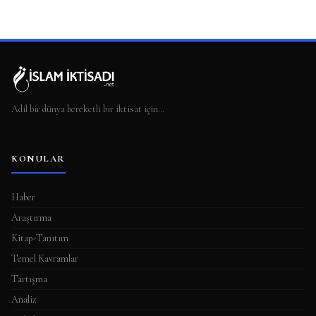
Adil bir dünya bereketli bir iktisat için…
KONULAR
Haber
Araştırma
Kitap-Tanıtım
Temel Kavramlar
Tartışma
Analiz