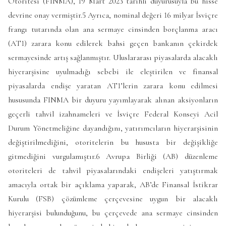
Otoritesi (FINMA), 19 Mart 2023 tarihli duyurusuyla bu hisse
devrine onay vermiştir.5 Ayrıca, nominal değeri 16 milyar İsviçre
frangı tutarında olan ana sermaye cinsinden borçlanma aracı
(AT1) zarara konu edilerek bahsi geçen bankanın çekirdek
sermayesinde artış sağlanmıştır. Uluslararası piyasalarda alacaklı
hiyerarşisine uyulmadığı sebebi ile eleştirilen ve finansal
piyasalarda endişe yaratan AT1’lerin zarara konu edilmesi
hususunda FINMA bir duyuru yayımlayarak alınan aksiyonların
geçerli tahvil izahnameleri ve İsviçre Federal Konseyi Acil
Durum Yönetmeliğine dayandığını, yatırımcıların hiyerarşisinin
değiştirilmediğini, otoritelerin bu hususta bir değişikliğe
gitmediğini vurgulamıştır.6 Avrupa Birliği (AB) düzenleme
otoriteleri de tahvil piyasalarındaki endişeleri yatıştırmak
amacıyla ortak bir açıklama yaparak, AB’de Finansal İstikrar
Kurulu (FSB) çözümleme çerçevesine uygun bir alacaklı
hiyerarşisi bulunduğunu, bu çerçevede ana sermaye cinsinden