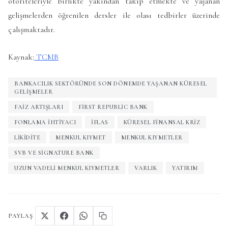
otoriteleriyle birlikte yakından takip etmekte ve yaşanan
gelişmelerden öğrenilen dersler ile olası tedbirler üzerinde
çalışmaktadır.
Kaynak:
TCMB
BANKACILIK SEKTÖRÜNDE SON DÖNEMDE YAŞANAN KÜRESEL
GELIŞMELER
FAIZ ARTIŞLARI
FIRST REPUBLIC BANK
FONLAMA IHTIYACI
IFLAS
KÜRESEL FINANSAL KRIZ
LİKİDİTE
MENKUL KIYMET
MENKUL KIYMETLER
SVB VE SIGNATURE BANK
UZUN VADELI MENKUL KIYMETLER
VARLIK
YATIRIM
PAYLAŞ