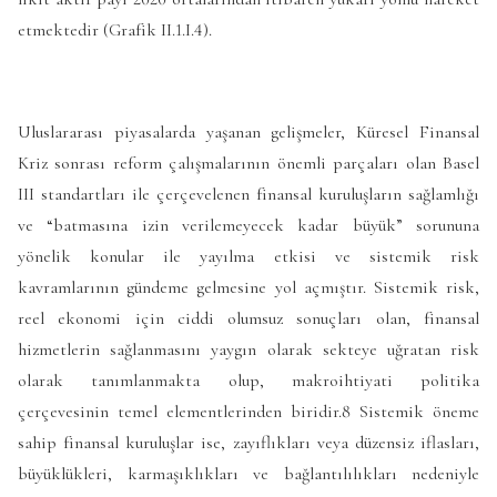
etmektedir (Grafik II.1.I.4).
Uluslararası piyasalarda yaşanan gelişmeler, Küresel Finansal
Kriz sonrası reform çalışmalarının önemli parçaları olan Basel
III standartları ile çerçevelenen finansal kuruluşların sağlamlığı
ve “batmasına izin verilemeyecek kadar büyük” sorununa
yönelik konular ile yayılma etkisi ve sistemik risk
kavramlarının gündeme gelmesine yol açmıştır. Sistemik risk,
reel ekonomi için ciddi olumsuz sonuçları olan, finansal
hizmetlerin sağlanmasını yaygın olarak sekteye uğratan risk
olarak tanımlanmakta olup, makroihtiyati politika
çerçevesinin temel elementlerinden biridir.8 Sistemik öneme
sahip finansal kuruluşlar ise, zayıflıkları veya düzensiz iflasları,
büyüklükleri, karmaşıklıkları ve bağlantılılıkları nedeniyle