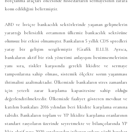
borçlanma araçları öncesinde hissedarların sermayesinin zarara
konu edildiğini belirtmiştir.
ABD ve İsviçre bankacılık sektörlerinde yaşanan gelişmelerin
yarattığı belirsizlik ortamının ülkemiz bankacılık sektörüne
olumsuz bir etkisi olmamıştır. Bankaların 5 yıllık CDS spredleri
yatay bir gelişim sergilemiştir (Grafik II.1.I.3). Ayrıca,
bankaların aktif bir risk yönetimi anlayışını benimsemelerinin
yanı sıra, riskler karşısında gerekli likidite ve sermaye
tamponlarına sahip olması, sistemik ölçekte sorun yaşanması
ihtimalini azaltmaktadır. Ülkemizde bankaların stres zamanları
için yeterli zarar karşılama kapasitesine sahip olduğu
değerlendirilmektedir. Ülkemizde faaliyet gösteren mevduat ve
katılım bankaları 2016 yılından beri likidite karşılama oranına
tabidir. Bankaların toplam ve YP likidite karşılama oranlarının
standart rasyoların üzerinde seyretmekte ve bilançolarında YP
likit aktif payı 2020 ortalarından itibaren yukarı yönlü hareket