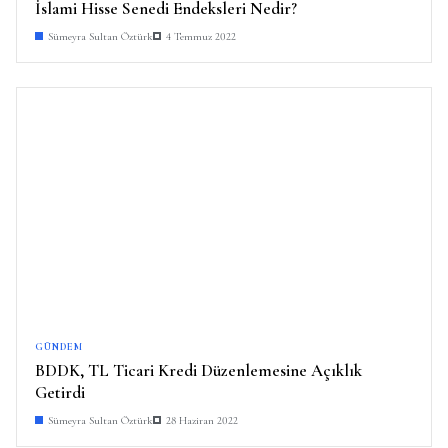
İslami Hisse Senedi Endeksleri Nedir?
Sümeyra Sultan Öztürk
4 Temmuz 2022
GÜNDEM
BDDK, TL Ticari Kredi Düzenlemesine Açıklık
Getirdi
Sümeyra Sultan Öztürk
28 Haziran 2022