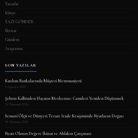
Yazarlar
Künye
YAZI GÖNDER
İktisat
Gündem
Araştırma
SON YAZILAR
Katılım Bankalarında Müşteri Memnuniyeti
3 Ağustos 2026
Şehrin Kalbinden Hayatın Merkezine: Camileri Yeniden Düşünmek
30 Temmuz 2026
Semavi Ölçü ve Dünyevi Terazi: İrade Kesişiminde Fiyatların Doğası
30 Temmuz 2026
Fiyatı Olanın Değeri: İktisat ve Ahlakın Çatışması