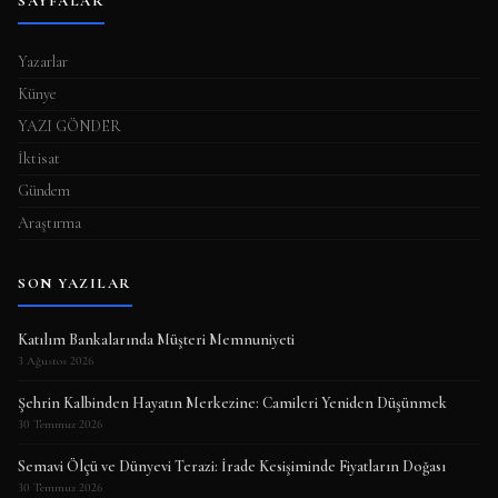
SAYFALAR
Yazarlar
Künye
YAZI GÖNDER
İktisat
Gündem
Araştırma
SON YAZILAR
Katılım Bankalarında Müşteri Memnuniyeti
3 Ağustos 2026
Şehrin Kalbinden Hayatın Merkezine: Camileri Yeniden Düşünmek
30 Temmuz 2026
Semavi Ölçü ve Dünyevi Terazi: İrade Kesişiminde Fiyatların Doğası
30 Temmuz 2026