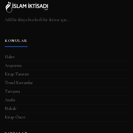
Adil bir dünya bereketli bir iktisat için…
KONULAR
Haber
Araştırma
Kitap-Tanıtım
Temel Kavramlar
Tartışma
Analiz
Makale
Kitap-Öneri