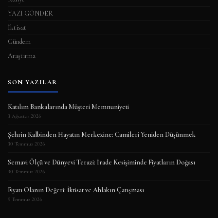
YAZI GÖNDER
İktisat
Gündem
Araştırma
SON YAZILAR
Katılım Bankalarında Müşteri Memnuniyeti
3 Ağustos 2026
Şehrin Kalbinden Hayatın Merkezine: Camileri Yeniden Düşünmek
30 Temmuz 2026
Semavi Ölçü ve Dünyevi Terazi: İrade Kesişiminde Fiyatların Doğası
30 Temmuz 2026
Fiyatı Olanın Değeri: İktisat ve Ahlakın Çatışması
9 Temmuz 2026