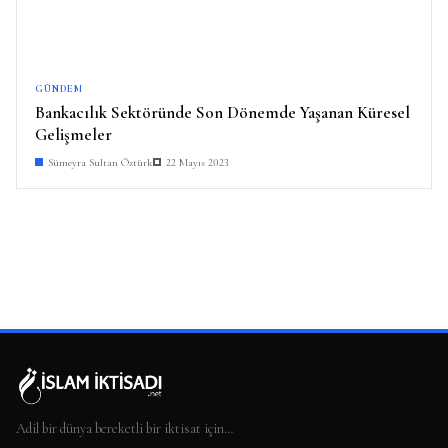
GÜNDEM
Bankacılık Sektöründe Son Dönemde Yaşanan Küresel
Gelişmeler
Sümeyra Sultan Öztürk
22 Mayıs 2023
Adil bir dünya bereketli bir iktisat için…