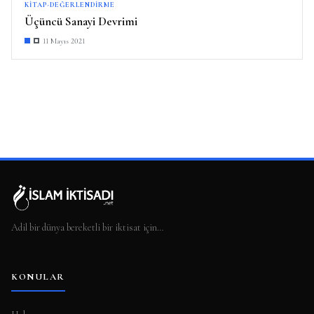
KITAP-DEĞERLENDIRME
Üçüncü Sanayi Devrimi
11 Mayıs 2021
Adil bir dünya bereketli bir iktisat için…
KONULAR