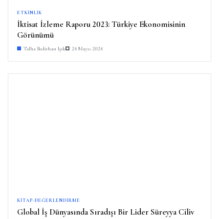
ETKINLIK
İktisat İzleme Raporu 2023: Türkiye Ekonomisinin
Görünümü
Talha Bedirhan Işık
24 Mayıs 2024
KITAP-DEĞERLENDIRME
Global İş Dünyasında Sıradışı Bir Lider Süreyya Ciliv