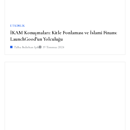
ETKINLIK
İKAM Konuşmaları: Kitle Fonlaması ve İslami Finans:
LaunchGood’un Yolculuğu
Talha Bedirhan Işık
19 Temmuz 2024