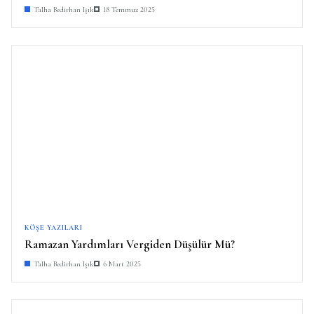
Talha Bedirhan Işık
18 Temmuz 2025
KÖŞE YAZILARI
Ramazan Yardımları Vergiden Düşülür Mü?
Talha Bedirhan Işık
6 Mart 2025