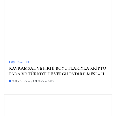
KÖŞE YAZILARI
KAVRAMSAL VE FIKHİ BOYUTLARIYLA KRİPTO
PARA VE TÜRKİYE’DE VERGİLENDİRİLMESİ – II
Talha Bedirhan Işık
10 Ocak 2025