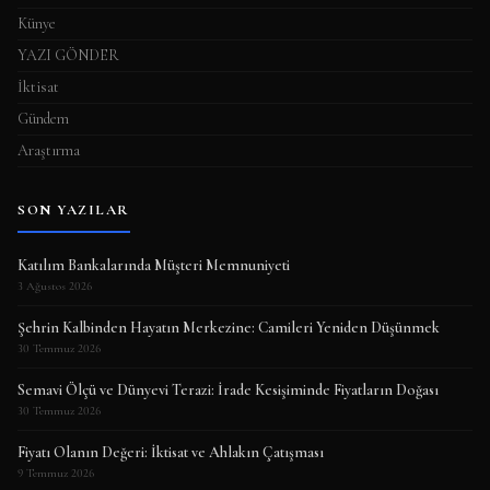
Künye
YAZI GÖNDER
İktisat
Gündem
Araştırma
SON YAZILAR
Katılım Bankalarında Müşteri Memnuniyeti
3 Ağustos 2026
Şehrin Kalbinden Hayatın Merkezine: Camileri Yeniden Düşünmek
30 Temmuz 2026
Semavi Ölçü ve Dünyevi Terazi: İrade Kesişiminde Fiyatların Doğası
30 Temmuz 2026
Fiyatı Olanın Değeri: İktisat ve Ahlakın Çatışması
9 Temmuz 2026