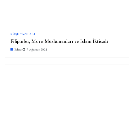
KÖŞE YAZILARI
Filipinler, Moro Müslümanları ve İslam İktisadı
Editör
7 Ağustos 2024