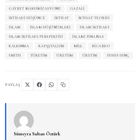
GAYRET MAKSIMIZASYONU
GAZALI
IKTISADI DÜŞÜNCE
İKTISAT
IKTISAT TEORISI
İSLAM
ISLAM DÜŞÜNÜRLERI
ISLAM IKTISADI
ISLAM IKTISADI PERSPEKTIFI
ISLAMI FINANAS
KALKINMA
KAPŞŞTALIZM
MILL
RICARDO
SMITH
TÜKETIM
ÜRETIIM
ÜRETIM
YUSUF DINÇ
PAYLAŞ
Sümeyra Sultan Öztürk