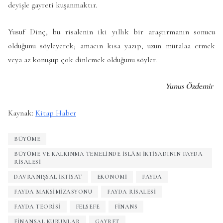
deyişle gayreti kuşanmaktır.
Yusuf Dinç, bu risalenin iki yıllık bir araştırmanın sonucu
olduğunu söyleyerek; amacın kısa yazıp, uzun mütalaa etmek
veya az konuşup çok dinlemek olduğunu söyler.
Yunus Özdemir
Kaynak:
Kitap Haber
BÜYÜME
BÜYÜME VE KALKINMA TEMELINDE İSLÂM İKTISADININ FAYDA
RISALESI
DAVRANIŞSAL İKTISAT
EKONOMI
FAYDA
FAYDA MAKSIMIZASYONU
FAYDA RISALESI
FAYDA TEORISI
FELSEFE
FINANS
FİNANSAL KURUMLAR
GAYRET