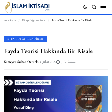
Ana Sayfa
/
Kitap-Değerlendirme
/
Fayda Teorisi Hakkında Bir Risale
ARA
KITAP-DEĞERLENDIRME
Fayda Teorisi Hakkında Bir Risale
Sümeyra Sultan Öztürk
23 Şubat 2022
5 dk okuma