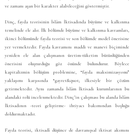
ve zamanı aşan bir karakter alabileceğini göstermiştir.
Dinç, fayda teorisinin İslâm İktisadında büyüme ve kalkınma
temelinde ele alır. İlk bölümde büyüme ve kalkınma kavramları,
ikinci bölümünde fayda teorisi ve son bölümde model önerisine
yer vermektedir. Fayda kavramını maddi ve manevi biçiminde
yeniden ele alan çalışmanın üretim-tüketim bütünlüğünden
önerisini oluşturduğu göz önünde bulundurur. Böylece
kapitalizmin bölüşüm problemine, “fayda maksimizasyonu”
yaklaşımı karşısında “gayret&quot; ilkesiyle bir çözüm
getirmektedir. Aynı zamanda İslâm İktisadı kurumlarının bu
alandaki rolü incelenmektedir. Dinç’in çalışması bu alanda İslâm
İktisadının -teori geliştirme- ihtiyacı bakımından boşluğu
doldurmaktadır.
Fayda teorisi, iktisadî düşünce de davranışsal iktisat akımını