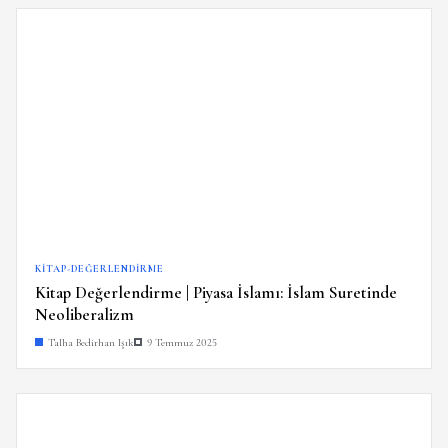
KITAP-DEĞERLENDIRME
Kitap Değerlendirme | Piyasa İslamı: İslam Suretinde
Neoliberalizm
Talha Bedirhan Işık
9 Temmuz 2025