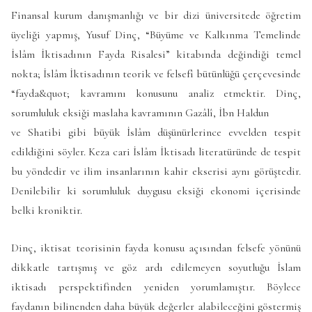
Finansal kurum danışmanlığı ve bir dizi üniversitede öğretim
üyeliği yapmış, Yusuf Dinç, “Büyüme ve Kalkınma Temelinde
İslâm İktisadının Fayda Risalesi” kitabında değindiği temel
nokta; İslâm İktisadının teorik ve felsefî bütünlüğü çerçevesinde
“fayda&quot; kavramını konusunu analiz etmektir. Dinç,
sorumluluk eksiği maslaha kavramının Gazâlî, İbn Haldun
ve Shatibi gibi büyük İslâm düşünürlerince evvelden tespit
edildiğini söyler. Keza cari İslâm İktisadı literatüründe de tespit
bu yöndedir ve ilim insanlarının kahir ekserisi aynı görüştedir.
Denilebilir ki sorumluluk duygusu eksiği ekonomi içerisinde
belki kroniktir.
Dinç, iktisat teorisinin fayda konusu açısından felsefe yönünü
dikkatle tartışmış ve göz ardı edilemeyen soyutluğu İslam
iktisadı perspektifinden yeniden yorumlamıştır. Böylece
faydanın bilinenden daha büyük değerler alabileceğini göstermiş