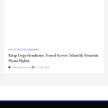
KITAP-DEĞERLENDIRME
Kitap Değerlendirme: Sosyal Servet: İslam’da Yönetim
Piyasa İlişkisi
Talha Bedirhan Işık
17 Ocak 2025