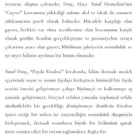
istenene ulaşma çabasıdır. Dinç, Hace Yusuf Hemedani’nin
“Gayret” kavramına yüklediği anlamı akıl ve idrak ile emaneti
yüklenmenin şerefi olarak bahseder. Mücadele karşılığı olan
gayret, birlikte var olma tecrübemize olan borcunuzun karşılı
olarak görülür. Kendini gerçekleştirme ve potansiyelini ortaya
çıkartma aracı olan gayret, Müslüman şahsiyetin sorumluluk ve
iyi niyet hâlinin ayrılmaz bir bütün olmasıdır.
Yusuf Dinç, “Fayda Risalesi” kitabında, İslâm iktisadı modeli
içerisinde soyut ve somut faydayı birleştiren bütüncül bir fayda
teorisi önerisi geliştirmeye çalışır. Büyümeyi ve kalkınmayı eş
zamanlı geliştirmeyi, bireysel refahın yanında toplumsal refahı
sürdürülebilir bir gerekliliğe dönüştürmeye dönüktür. Kitabın
işaret ettiği bir nokta ise rasyonelliğin sorumluluk duygusuyla
birleştirmek, iktisadî sorunların büyük bir bölümünü aşmak
üzere tatmin edici bir ortam sağlamaktır. Başka bir