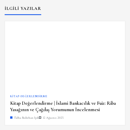
İLGILI YAZILAR
KITAP-DEĞERLENDIRME
Kitap Değerlendirme | İslami Bankacılık ve Faiz: Riba
Yasağının ve Çağdaş Yorumunun İncelenmesi
Talha Bedirhan Işık
12 Ağustos 2025