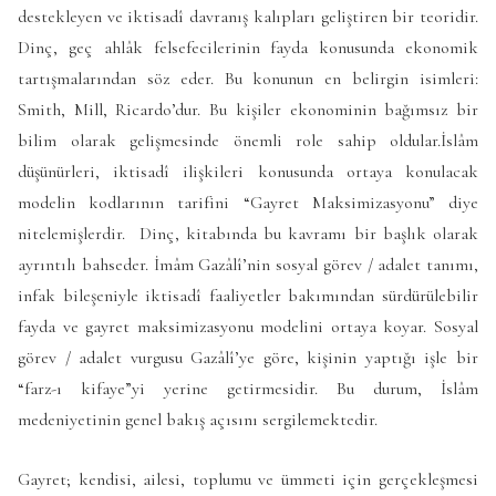
destekleyen ve iktisadî davranış kalıpları geliştiren bir teoridir.
Dinç, geç ahlâk felsefecilerinin fayda konusunda ekonomik
tartışmalarından söz eder. Bu konunun en belirgin isimleri:
Smith, Mill, Ricardo’dur. Bu kişiler ekonominin bağımsız bir
bilim olarak gelişmesinde önemli role sahip oldular.İslâm
düşünürleri, iktisadî ilişkileri konusunda ortaya konulacak
modelin kodlarının tarifini “Gayret Maksimizasyonu” diye
nitelemişlerdir. Dinç, kitabında bu kavramı bir başlık olarak
ayrıntılı bahseder. İmâm Gazâlî’nin sosyal görev / adalet tanımı,
infak bileşeniyle iktisadî faaliyetler bakımından sürdürülebilir
fayda ve gayret maksimizasyonu modelini ortaya koyar. Sosyal
görev / adalet vurgusu Gazâlî’ye göre, kişinin yaptığı işle bir
“farz-ı kifaye”yi yerine getirmesidir. Bu durum, İslâm
medeniyetinin genel bakış açısını sergilemektedir.
Gayret; kendisi, ailesi, toplumu ve ümmeti için gerçekleşmesi