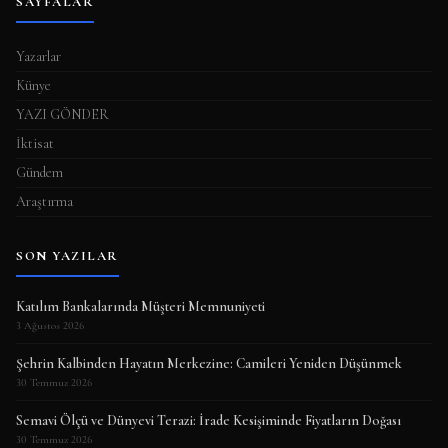
SAYFALAR
Yazarlar
Künye
YAZI GÖNDER
İktisat
Gündem
Araştırma
SON YAZILAR
Katılım Bankalarında Müşteri Memnuniyeti
3 Ağustos 2026
Şehrin Kalbinden Hayatın Merkezine: Camileri Yeniden Düşünmek
30 Temmuz 2026
Semavi Ölçü ve Dünyevi Terazi: İrade Kesişiminde Fiyatların Doğası
30 Temmuz 2026