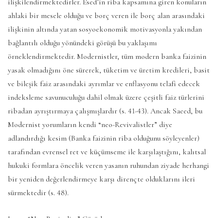
ilişkilendirmektedirler. Esed’in riba kapsamına giren konuların
ahlaki bir mesele olduğu ve borç veren ile borç alan arasındaki
ilişkinin altında yatan sosyoekonomik motivasyonla yakından
bağlantılı olduğu yönündeki görüşü bu yaklaşımı
örneklendirmektedir. Modernistler, tüm modern banka faizinin
yasak olmadığını öne sürerek, tüketim ve üretim kredileri, basit
ve bileşik faiz arasındaki ayrımlar ve enflasyonu telafi edecek
indeksleme savunuculuğu dahil olmak üzere çeşitli faiz türlerini
ribadan ayrıştırmaya çalışmışlardır (s. 41-43). Ancak Saeed, bu
Modernist yorumların kendi “neo-Revivalistler” diye
adlandırdığı kesim (Banka faizinin riba olduğunu söyleyenler)
tarafından evrensel ret ve küçümseme ile karşılaştığını, kalıtsal
hukuki formlara öncelik veren yasanın ruhundan ziyade herhangi
bir yeniden değerlendirmeye karşı dirençte olduklarını ileri
sürmektedir (s. 48).