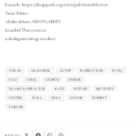
Kaynak: https://dergipark.org.tr/en/pub/marufiktisat
Yazar Künye:
Abdurakhim ABDUGANIEV
İstanbul Üniversitesi
a.abduganiev@ogr.iu.edu.tr
AHLAK
AKADEMIK
ALTIN
BANKACILIK
BORÇ
FAIZ
GIRIŞ
GÜMÜŞ
HUKUK
İSLAMI BANKACILIK
KARZ
KUR'AN
MEVDUDI
ÖDÜNÇ
PARA
RIBA
SISTEM
SÜNNET
ZAMAN
PAYLAŞ