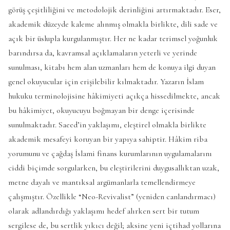
görüş çeşitliliğini ve metodolojik derinliğini artırmaktadır. Eser,
akademik düzeyde kaleme alınmış olmakla birlikte, dili sade ve
açık bir üslupla kurgulanmıştır. Her ne kadar terimsel yoğunluk
barındırsa da, kavramsal açıklamaların yeterli ve yerinde
sunulması, kitabı hem alan uzmanları hem de konuya ilgi duyan
genel okuyucular için erişilebilir kılmaktadır. Yazarın İslam
hukuku terminolojisine hâkimiyeti açıkça hissedilmekte, ancak
bu hâkimiyet, okuyucuyu boğmayan bir denge içerisinde
sunulmaktadır. Saeed’in yaklaşımı, eleştirel olmakla birlikte
akademik mesafeyi koruyan bir yapıya sahiptir. Hâkim riba
yorumunu ve çağdaş İslami finans kurumlarının uygulamalarını
ciddi biçimde sorgularken, bu eleştirilerini duygusallıktan uzak,
metne dayalı ve mantıksal argümanlarla temellendirmeye
çalışmıştır. Özellikle “Neo-Revivalist” (yeniden canlandırmacı)
olarak adlandırdığı yaklaşımı hedef alırken sert bir tutum
sergilese de, bu sertlik yıkıcı değil; aksine yeni içtihad yollarına