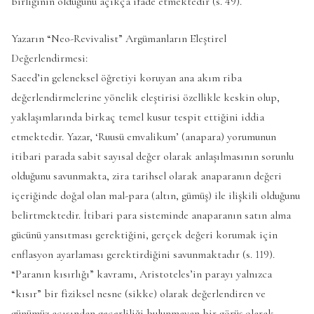
birliğinin olduğunu açıkça ifade etmektedir (s. 49).
Yazarın “Neo-Revivalist” Argümanların Eleştirel
Değerlendirmesi:
Saeed’in geleneksel öğretiyi koruyan ana akım riba
değerlendirmelerine yönelik eleştirisi özellikle keskin olup,
yaklaşımlarında birkaç temel kusur tespit ettiğini iddia
etmektedir. Yazar, ‘Ruusü emvalikum’ (anapara) yorumunun
itibari parada sabit sayısal değer olarak anlaşılmasının sorunlu
olduğunu savunmakta, zira tarihsel olarak anaparanın değeri
içeriğinde doğal olan mal-para (altın, gümüş) ile ilişkili olduğunu
belirtmektedir. İtibari para sisteminde anaparanın satın alma
gücünü yansıtması gerektiğini, gerçek değeri korumak için
enflasyon ayarlaması gerektirdiğini savunmaktadır (s. 119).
“Paranın kısırlığı” kavramı, Aristoteles’in parayı yalnızca
“kısır” bir fiziksel nesne (sikke) olarak değerlendiren ve
günümüz açısından geçerliliği bulunmayan bir görüş olarak