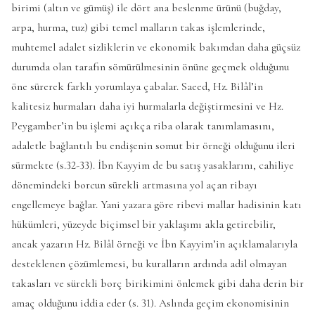
birimi (altın ve gümüş) ile dört ana beslenme ürünü (buğday,
arpa, hurma, tuz) gibi temel malların takas işlemlerinde,
muhtemel adalet sizliklerin ve ekonomik bakımdan daha güçsüz
durumda olan tarafın sömürülmesinin önüne geçmek olduğunu
öne sürerek farklı yorumlaya çabalar. Saeed, Hz. Bilâl’in
kalitesiz hurmaları daha iyi hurmalarla değiştirmesini ve Hz.
Peygamber’in bu işlemi açıkça riba olarak tanımlamasını,
adaletle bağlantılı bu endişenin somut bir örneği olduğunu ileri
sürmekte (s.32-33). İbn Kayyim de bu satış yasaklarını, cahiliye
dönemindeki borcun sürekli artmasına yol açan ribayı
engellemeye bağlar. Yani yazara göre ribevi mallar hadisinin katı
hükümleri, yüzeyde biçimsel bir yaklaşımı akla getirebilir,
ancak yazarın Hz. Bilâl örneği ve İbn Kayyim’in açıklamalarıyla
desteklenen çözümlemesi, bu kuralların ardında adil olmayan
takasları ve sürekli borç birikimini önlemek gibi daha derin bir
amaç olduğunu iddia eder (s. 31). Aslında geçim ekonomisinin