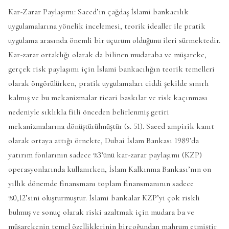
Kar-Zarar Paylaşımı: Saeed’in çağdaş İslami bankacılık
uygulamalarına yönelik incelemesi, teorik idealler ile pratik
uygulama arasında önemli bir uçurum olduğunu ileri sürmektedir.
Kar-zarar ortaklığı olarak da bilinen mudaraba ve müşareke,
gerçek risk paylaşımı için İslami bankacılığın teorik temelleri
olarak öngörülürken, pratik uygulamaları ciddi şekilde sınırlı
kalmış ve bu mekanizmalar ticari baskılar ve risk kaçınması
nedeniyle sıklıkla fiili önceden belirlenmiş getiri
mekanizmalarına dönüştürülmüştür (s. 51). Saeed ampirik kanıt
olarak ortaya attığı örnekte, Dubai İslam Bankası 1989’da
yatırım fonlarının sadece %3’ünü kar-zarar paylaşımı (KZP)
operasyonlarında kullanırken, İslam Kalkınma Bankası’nın on
yıllık dönemde finansmanı toplam finansmanının sadece
%0,12’sini oluşturmuştur. İslami bankalar KZP’yi çok riskli
bulmuş ve sonuç olarak riski azaltmak için mudara ba ve
müşarekenin temel özelliklerinin birçoğundan mahrum etmiştir