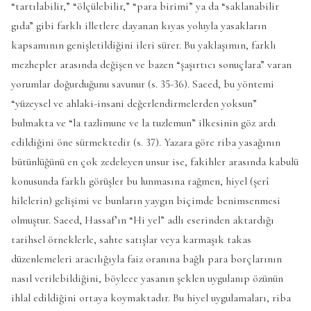
“tartılabilir,” “ölçülebilir,” “para birimi” ya da “saklanabilir
gıda” gibi farklı illetlere dayanan kıyas yoluyla yasakların
kapsamının genişletildiğini ileri sürer. Bu yaklaşımın, farklı
mezhepler arasında değişen ve bazen “şaşırtıcı sonuçlara” varan
yorumlar doğurduğunu savunur (s. 35-36). Saeed, bu yöntemi
“yüzeysel ve ahlaki-insani değerlendirmelerden yoksun”
bulmakta ve “la tazlimune ve la tuzlemun” ilkesinin göz ardı
edildiğini öne sürmektedir (s. 37). Yazara göre riba yasağının
bütünlüğünü en çok zedeleyen unsur ise, fakihler arasında kabulü
konusunda farklı görüşler bu lunmasına rağmen, hiyel (şerî
hilelerin) gelişimi ve bunların yaygın biçimde benimsenmesi
olmuştur. Saeed, Hassaf’ın “Hi yel” adlı eserinden aktardığı
tarihsel örneklerle, sahte satışlar veya karmaşık takas
düzenlemeleri aracılığıyla faiz oranına bağlı para borçlarının
nasıl verilebildiğini, böylece yasanın şeklen uygulanıp özünün
ihlal edildiğini ortaya koymaktadır. Bu hiyel uygulamaları, riba