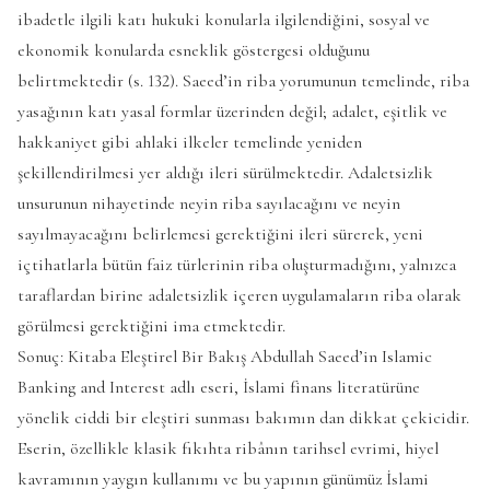
ibadetle ilgili katı hukuki konularla ilgilendiğini, sosyal ve
ekonomik konularda esneklik göstergesi olduğunu
belirtmektedir (s. 132). Saeed’in riba yorumunun temelinde, riba
yasağının katı yasal formlar üzerinden değil; adalet, eşitlik ve
hakkaniyet gibi ahlaki ilkeler temelinde yeniden
şekillendirilmesi yer aldığı ileri sürülmektedir. Adaletsizlik
unsurunun nihayetinde neyin riba sayılacağını ve neyin
sayılmayacağını belirlemesi gerektiğini ileri sürerek, yeni
içtihatlarla bütün faiz türlerinin riba oluşturmadığını, yalnızca
taraflardan birine adaletsizlik içeren uygulamaların riba olarak
görülmesi gerektiğini ima etmektedir.
Sonuç: Kitaba Eleştirel Bir Bakış Abdullah Saeed’in Islamic
Banking and Interest adlı eseri, İslami finans literatürüne
yönelik ciddi bir eleştiri sunması bakımın dan dikkat çekicidir.
Eserin, özellikle klasik fıkıhta ribânın tarihsel evrimi, hiyel
kavramının yaygın kullanımı ve bu yapının günümüz İslami