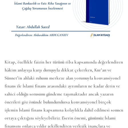
Kitap, özellikle faizin her türünü riba kapsamında değerlendiren
hâkim anlayışa karşı duruşuyla dikkat çekerken, Kur’an ve
Sünnet’in ahlaki ruhunu merkeze alan yorumuyla konvansiyonel
finans ile İslami finans arasındaki ayrımların ne kadar derin ve
sahici olduğu sorusunu gündeme taşımaktadır ancak yazarın
önerileri göz önünde bulundurulursa konvansiyonel birçok
işlemin İslami finans kapsamına kolaylıkla dahil edilmesi sonucu
ortaya çıktığını söyleyebiliriz. Eserin önemi, günümüz İslami
finansını onlarca yıldır şekillendiren yerleşik inançlara ve