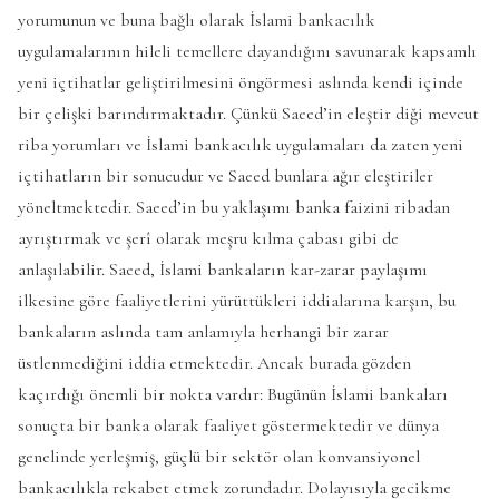
yorumunun ve buna bağlı olarak İslami bankacılık
uygulamalarının hileli temellere dayandığını savunarak kapsamlı
yeni içtihatlar geliştirilmesini öngörmesi aslında kendi içinde
bir çelişki barındırmaktadır. Çünkü Saeed’in eleştir diği mevcut
riba yorumları ve İslami bankacılık uygulamaları da zaten yeni
içtihatların bir sonucudur ve Saeed bunlara ağır eleştiriler
yöneltmektedir. Saeed’in bu yaklaşımı banka faizini ribadan
ayrıştırmak ve şerî olarak meşru kılma çabası gibi de
anlaşılabilir. Saeed, İslami bankaların kar-zarar paylaşımı
ilkesine göre faaliyetlerini yürüttükleri iddialarına karşın, bu
bankaların aslında tam anlamıyla herhangi bir zarar
üstlenmediğini iddia etmektedir. Ancak burada gözden
kaçırdığı önemli bir nokta vardır: Bugünün İslami bankaları
sonuçta bir banka olarak faaliyet göstermektedir ve dünya
genelinde yerleşmiş, güçlü bir sektör olan konvansiyonel
bankacılıkla rekabet etmek zorundadır. Dolayısıyla gecikme