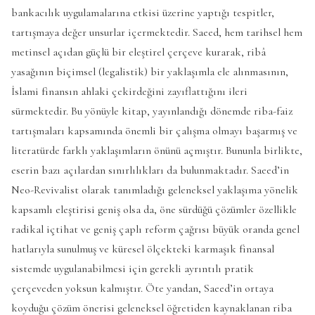
bankacılık uygulamalarına etkisi üzerine yaptığı tespitler,
tartışmaya değer unsurlar içermektedir. Saeed, hem tarihsel hem
metinsel açıdan güçlü bir eleştirel çerçeve kurarak, ribâ
yasağının biçimsel (legalistik) bir yaklaşımla ele alınmasının,
İslami finansın ahlaki çekirdeğini zayıflattığını ileri
sürmektedir. Bu yönüyle kitap, yayınlandığı dönemde riba-faiz
tartışmaları kapsamında önemli bir çalışma olmayı başarmış ve
literatürde farklı yaklaşımların önünü açmıştır. Bununla birlikte,
eserin bazı açılardan sınırlılıkları da bulunmaktadır. Saeed’in
Neo-Revivalist olarak tanımladığı geleneksel yaklaşıma yönelik
kapsamlı eleştirisi geniş olsa da, öne sürdüğü çözümler özellikle
radikal içtihat ve geniş çaplı reform çağrısı büyük oranda genel
hatlarıyla sunulmuş ve küresel ölçekteki karmaşık finansal
sistemde uygulanabilmesi için gerekli ayrıntılı pratik
çerçeveden yoksun kalmıştır. Öte yandan, Saeed’in ortaya
koyduğu çözüm önerisi geleneksel öğretiden kaynaklanan riba