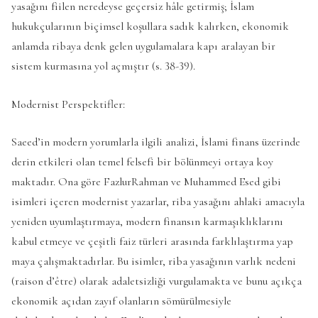
yasağını fiilen neredeyse geçersiz hâle getirmiş; İslam
hukukçularının biçimsel koşullara sadık kalırken, ekonomik
anlamda ribaya denk gelen uygulamalara kapı aralayan bir
sistem kurmasına yol açmıştır (s. 38-39).
Modernist Perspektifler:
Saeed’in modern yorumlarla ilgili analizi, İslami finans üzerinde
derin etkileri olan temel felsefi bir bölünmeyi ortaya koy
maktadır. Ona göre FazlurRahman ve Muhammed Esed gibi
isimleri içeren modernist yazarlar, riba yasağını ahlaki amacıyla
yeniden uyumlaştırmaya, modern finansın karmaşıklıklarını
kabul etmeye ve çeşitli faiz türleri arasında farklılaştırma yap
maya çalışmaktadırlar. Bu isimler, riba yasağının varlık nedeni
(raison d’être) olarak adaletsizliği vurgulamakta ve bunu açıkça
ekonomik açıdan zayıf olanların sömürülmesiyle