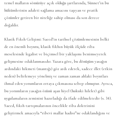
temel malların sömürüye açık olduğu şartlarında, Sünnet’in bu
hükümlerinin adaleti sağlama amacını taşıyan ve pratik
çözümler getiren bir niteliğe sahip olması da son derece
doğaldır.
Klasik Fıkıh Gelişimi: Saeed’in tarihsel çözümlemesinin belki
de en önemli boyutu, klasik fıkhın büyük ölçüde riba
meselesinde legalist ve biçimsel bir yaklaşımı benimseyerek
gelişmesine odaklanmasıdır. Yazara göre, bu dönüşüm yasağın
ardındaki hikmeti (mantığı) göz ardı ederek, sadece illet (etkin
neden) belirlemeye yönelmiş ve zaman zaman ahlaki boyutları
ihmal eden yorumların ortaya çıkmasına sebep olmuştur. Ayrıca,
bu yorumların yasağın özünü aşan hiyel (hukuki hileler) gibi
uygulamaların zeminini hazırladığı da ifade edilmektedir (s. 34).
Saeed, fıkıh tartışmalarının öncelikle riba doktrinini
geliştirmek amacıyla “ribevi mallar hadisi”ne odaklandığını ve