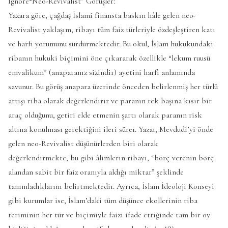
Ignore“Neo-Revivalist” Görüşler:
Yazara göre, çağdaş İslami finansta baskın hâle gelen neo-
Revivalist yaklaşım, ribayı tüm faiz türleriyle özdeşleştiren katı
ve harfi yorumunu sürdürmektedir. Bu okul, İslam hukukundaki
ribanın hukuki biçimini öne çıkararak özellikle “lekum ruusü
emvalikum” (anaparanız sizindir) ayetini harfi anlamında
savunur. Bu görüş anapara üzerinde önceden belirlenmiş her türlü
artışı riba olarak değerlendirir ve paranın tek başına kısır bir
araç olduğunu, getiri elde etmenin şartı olarak paranın risk
altına konulması gerektiğini ileri sürer. Yazar, Mevdudi’yi önde
gelen neo-Revivalist düşünürlerden biri olarak
değerlendirmekte; bu gibi âlimlerin ribayı, “borç verenin borç
alandan sabit bir faiz oranıyla aldığı miktar” şeklinde
tanımladıklarını belirtmektedir. Ayrıca, İslam İdeoloji Konseyi
gibi kurumlar ise, İslam’daki tüm düşünce ekollerinin riba
teriminin her tür ve biçimiyle faizi ifade ettiğinde tam bir oy