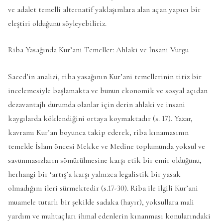
ve adalet temelli alternatif yaklaşımlara alan açan yapıcı bir
eleştiri olduğunu söyleyebiliriz.
Riba Yasağında Kur’ani Temeller: Ahlaki ve İnsani Vurgu
Saeed’in analizi, riba yasağının Kur’ani temellerinin titiz bir
incelemesiyle başlamakta ve bunun ekonomik ve sosyal açıdan
dezavantajlı durumda olanlar için derin ahlaki ve insani
kaygılarda köklendiğini ortaya koymaktadır (s. 17). Yazar,
kavramı Kur’an boyunca takip ederek, riba kınamasının
temelde İslam öncesi Mekke ve Medine toplumunda yoksul ve
savunmasızların sömürülmesine karşı etik bir emir olduğunu,
herhangi bir ‘artış’a karşı yalnızca legalistik bir yasak
olmadığını ileri sürmektedir (s.17-30). Riba ile ilgili Kur’ani
muamele tutarlı bir şekilde sadaka (hayır), yoksullara mali
yardım ve muhtaçları ihmal edenlerin kınanması konularındaki