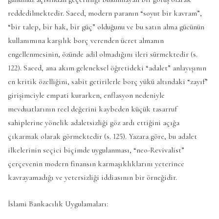
reddedilmektedir. Saeed, modern paranın “soyut bir kavram”,
“bir talep, bir hak, bir güç” olduğunu ve bu satın alma gücünün
kullanımına karşılık borç verenden ücret almanın
engellenmesinin, özünde adil olmadığını ileri sürmektedir (s.
122). Saeed, ana akım geleneksel öğretideki “adalet” anlayışının
en kritik özelliğini, sabit getirilerle borç yükü altındaki “zayıf”
girişimciyle empati kurarken, enflasyon nedeniyle
mevduatlarının reel değerini kaybeden küçük tasarruf
sahiplerine yönelik adaletsizliği göz ardı ettiğini açığa
çıkarmak olarak görmektedir (s. 125). Yazara göre, bu adalet
ilkelerinin seçici biçimde uygulanması, “neo-Revivalist”
çerçevenin modern finansın karmaşıklıklarını yeterince
kavrayamadığı ve yetersizliği iddiasının bir örneğidir.
İslami Bankacılık Uygulamaları: