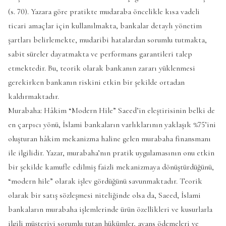
(s. 70). Yazara göre pratikte mudaraba öncelikle kısa vadeli
ticari amaçlar için kullanılmakta, bankalar detaylı yönetim
şartları belirlemekte, mudaribi hatalardan sorumlu tutmakta,
sabit süreler dayatmakta ve performans garantileri talep
etmektedir. Bu, teorik olarak bankanın zararı yüklenmesi
gerekirken bankanın riskini etkin bir şekilde ortadan
kaldırmaktadır.
Murabaha: Hâkim “Modern Hile” Saeed’in eleştirisinin belki de
en çarpıcı yönü, İslami bankaların varlıklarının yaklaşık %75’ini
oluşturan hâkim mekanizma haline gelen murabaha finansmanı
ile ilgilidir. Yazar, murabaha’nın pratik uygulamasının onu etkin
bir şekilde kamufle edilmiş faizli mekanizmaya dönüştürdüğünü,
“modern hile” olarak işlev gördüğünü savunmaktadır. Teorik
olarak bir satış sözleşmesi niteliğinde olsa da, Saeed, İslami
bankaların murabaha işlemlerinde ürün özellikleri ve kusurlarla
ilgili müşteriyi sorumlu tutan hükümler, avans ödemeleri ve