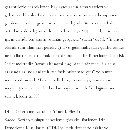
garantilerle desteklenen bağlayıcı satın alma vaatleri ve
geleneksel banka faiz cezalarına benzer oranlarda hesaplanan
gecikme cezaları gibi unsurlar aracılığıyla tüm riskleri fiilen
ortadan kaldırdığını iddia etmektedir (s. 90). Saeed, murabaha
işlemlerinde bankanın rolünün gerçekte “satıcı” değil, “finansör”
olarak tanımlanması gerektiğini vurgula maktadır; çünkü banka
ne malları elinde tutmakta ne de bunlarla ilgili herhangi bir risk
üstlenmektedir. Yazar, ekonomik açı dan “kâr marjı ile faiz
arasında aslında anlamlı bir fark bulunmadığını” ve bunun
modern dönemde “faiz temelli borç verme uygulamalarını
meşrulaştırmak için kullanılan başka bir hile” olduğunu öne
sürmektedir (s. 77).
Dini Denetleme Kurulları Yönelik Eleştiri:
Saeed, Şerî uygunluğu denetleme görevini üstlenen Dini
Denetleme Kurullarını (DDK) yüksek derecede taklit ve