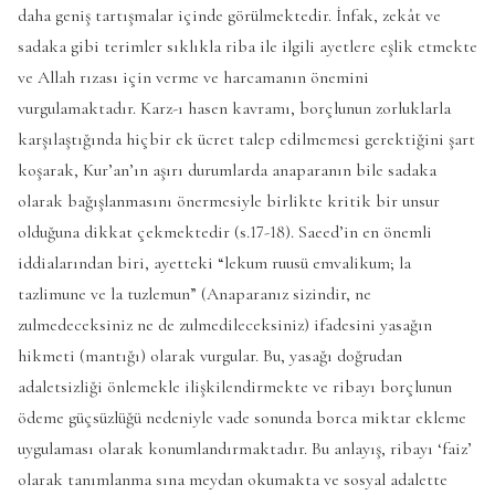
daha geniş tartışmalar içinde görülmektedir. İnfak, zekât ve
sadaka gibi terimler sıklıkla riba ile ilgili ayetlere eşlik etmekte
ve Allah rızası için verme ve harcamanın önemini
vurgulamaktadır. Karz-ı hasen kavramı, borçlunun zorluklarla
karşılaştığında hiçbir ek ücret talep edilmemesi gerektiğini şart
koşarak, Kur’an’ın aşırı durumlarda anaparanın bile sadaka
olarak bağışlanmasını önermesiyle birlikte kritik bir unsur
olduğuna dikkat çekmektedir (s.17-18). Saeed’in en önemli
iddialarından biri, ayetteki “lekum ruusü emvalikum; la
tazlimune ve la tuzlemun” (Anaparanız sizindir, ne
zulmedeceksiniz ne de zulmedileceksiniz) ifadesini yasağın
hikmeti (mantığı) olarak vurgular. Bu, yasağı doğrudan
adaletsizliği önlemekle ilişkilendirmekte ve ribayı borçlunun
ödeme güçsüzlüğü nedeniyle vade sonunda borca miktar ekleme
uygulaması olarak konumlandırmaktadır. Bu anlayış, ribayı ‘faiz’
olarak tanımlanma sına meydan okumakta ve sosyal adalette