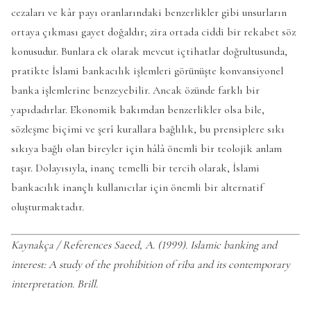
cezaları ve kâr payı oranlarındaki benzerlikler gibi unsurların
ortaya çıkması gayet doğaldır; zira ortada ciddi bir rekabet söz
konusudur. Bunlara ek olarak mevcut içtihatlar doğrultusunda,
pratikte İslami bankacılık işlemleri görünüşte konvansiyonel
banka işlemlerine benzeyebilir. Ancak özünde farklı bir
yapıdadırlar. Ekonomik bakımdan benzerlikler olsa bile,
sözleşme biçimi ve şerî kurallara bağlılık, bu prensiplere sıkı
sıkıya bağlı olan bireyler için hâlâ önemli bir teolojik anlam
taşır. Dolayısıyla, inanç temelli bir tercih olarak, İslami
bankacılık inançlı kullanıcılar için önemli bir alternatif
oluşturmaktadır.
Kaynakça / References Saeed, A. (1999). Islamic banking and
interest: A study of the prohibition of riba and its contemporary
interpretation. Brill.