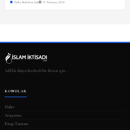
Talha Bedirhan Işık
25 Temmuz 2024
Adil bir dünya bereketli bir iktisat için…
KONULAR
Haber
Araştırma
Kitap-Tanıtım