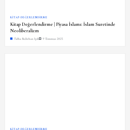
KITAP-DEĞERLENDIRME
Kitap Değerlendirme | Piyasa İslamı: İslam Suretinde
Neoliberalizm
Talha Bedirhan Işık
9 Temmuz 2025
KITAP-DEĞERLENDIRME