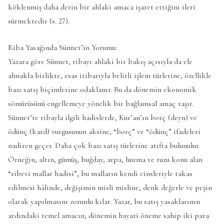
köklenmiş daha derin bir ahlaki amaca işaret ettiğini ileri
sürmektedir (s. 27).
Riba Yasağında Sünnet’in Yorumu:
Yazara göre Sünnet, ribayı ahlaki bir bakış açısıyla da ele
almakla birlikte, esas itibarıyla belirli işlem türlerine, özellikle
bazı satış biçimlerine odaklanır. Bu da dönemin ekonomik
sömürüsünü engellemeye yönelik bir bağlamsal amaç taşır.
Sünnet’te ribayla ilgili hadislerde, Kur’an’ın borç (deyn) ve
ödünç (kard) vurgusunun aksine, “borç” ve “ödünç” ifadeleri
nadiren geçer. Daha çok bazı satış türlerine atıfta bulunulur.
Örneğin, altın, gümüş, buğday, arpa, hurma ve tuzu konu alan
“ribevi mallar hadisi”, bu malların kendi cinsleriyle takas
edilmesi hâlinde, değişimin misli misline, denk değerle ve peşin
olarak yapılmasını zorunlu kılar. Yazar, bu satış yasaklarının
ardındaki temel amacın; dönemin hayati öneme sahip iki para