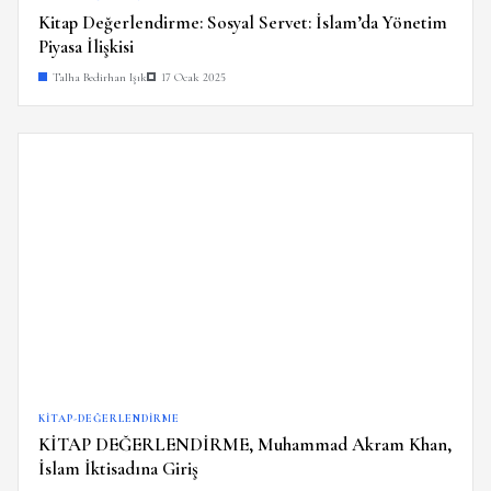
Kitap Değerlendirme: Sosyal Servet: İslam’da Yönetim
Piyasa İlişkisi
Talha Bedirhan Işık
17 Ocak 2025
KITAP-DEĞERLENDIRME
KİTAP DEĞERLENDİRME, Muhammad Akram Khan,
İslam İktisadına Giriş