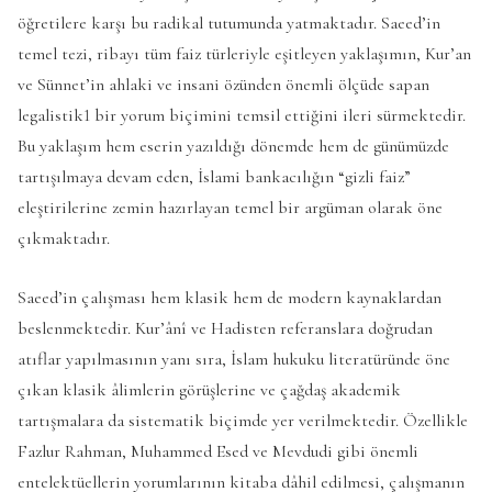
öğretilere karşı bu radikal tutumunda yatmaktadır. Saeed’in
temel tezi, ribayı tüm faiz türleriyle eşitleyen yaklaşımın, Kur’an
ve Sünnet’in ahlaki ve insani özünden önemli ölçüde sapan
legalistik1 bir yorum biçimini temsil ettiğini ileri sürmektedir.
Bu yaklaşım hem eserin yazıldığı dönemde hem de günümüzde
tartışılmaya devam eden, İslami bankacılığın “gizli faiz”
eleştirilerine zemin hazırlayan temel bir argüman olarak öne
çıkmaktadır.
Saeed’in çalışması hem klasik hem de modern kaynaklardan
beslenmektedir. Kur’ânî ve Hadisten referanslara doğrudan
atıflar yapılmasının yanı sıra, İslam hukuku literatüründe öne
çıkan klasik âlimlerin görüşlerine ve çağdaş akademik
tartışmalara da sistematik biçimde yer verilmektedir. Özellikle
Fazlur Rahman, Muhammed Esed ve Mevdudi gibi önemli
entelektüellerin yorumlarının kitaba dâhil edilmesi, çalışmanın