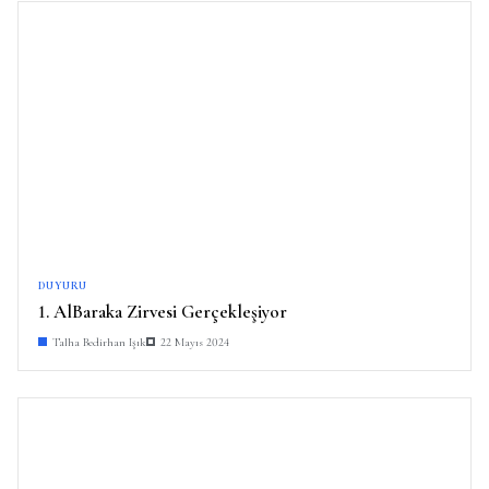
DUYURU
1. AlBaraka Zirvesi Gerçekleşiyor
Talha Bedirhan Işık
22 Mayıs 2024