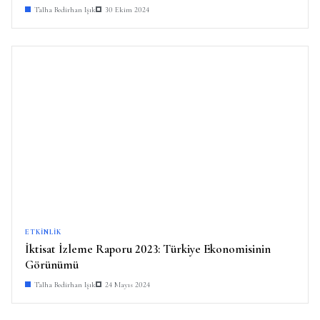
Talha Bedirhan Işık
30 Ekim 2024
ETKINLIK
İktisat İzleme Raporu 2023: Türkiye Ekonomisinin
Görünümü
Talha Bedirhan Işık
24 Mayıs 2024