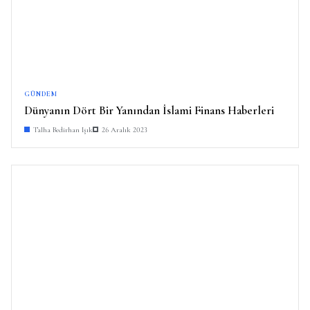
GÜNDEM
Dünyanın Dört Bir Yanından İslami Finans Haberleri
Talha Bedirhan Işık
26 Aralık 2023