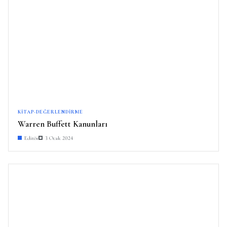
KITAP-DEĞERLENDIRME
Warren Buffett Kanunları
Editör
3 Ocak 2024