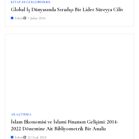
KITAP-DEĞERLENDIRME
Global İş Dünyasında Sıradışı Bir Lider Süreyya Ciliv
Editör
7 Şubat 2024
ARAŞTIRMA
İslam Ekonomisi ve İslami Finansın Gelişimi: 2014-
2022 Dönemine Ait Bibliyometrik Bir Analiz
Editör
22 Ocak 2024