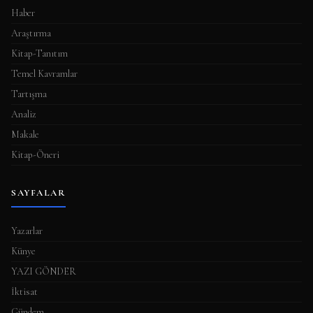
a
Haber
s
Araştırma
ı
Kitap-Tanıtım
Temel Kavramlar
Tartışma
Analiz
Makale
Kitap-Öneri
SAYFALAR
Yazarlar
Künye
YAZI GÖNDER
İktisat
Gündem