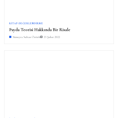
KITAP-DEĞERLENDIRME
Fayda Teorisi Hakkında Bir Risale
Sümeyra Sultan Öztürk
23 Şubat 2022