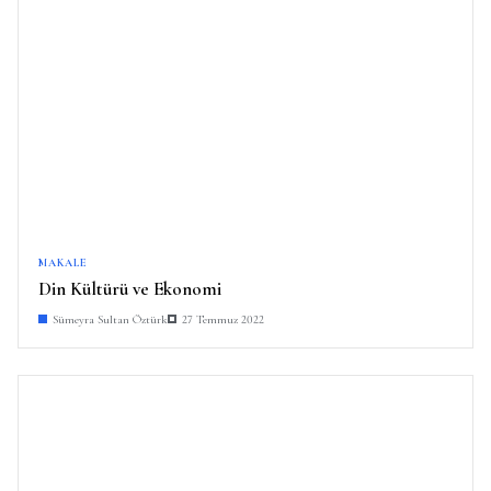
MAKALE
Din Kültürü ve Ekonomi
Sümeyra Sultan Öztürk
27 Temmuz 2022