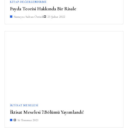
KITAP-DEĞERLENDIRME
Fayda Teorisi Hakkında Bir Risale
Sümeyra Sultan Öztürk
23 Şubat 2022
İKTISAT MESELESI
İktisat Meselesi 7.Bölümü Yayımlandı!
16 Temmuz 2021