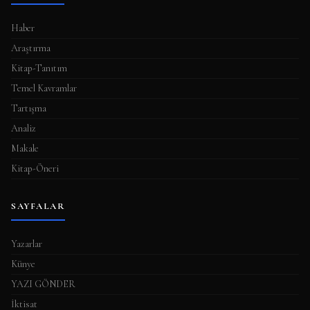
m
a
Haber
s
Araştırma
ı
Kitap-Tanıtım
Temel Kavramlar
Tartışma
Analiz
Makale
Kitap-Öneri
SAYFALAR
Yazarlar
Künye
YAZI GÖNDER
İktisat