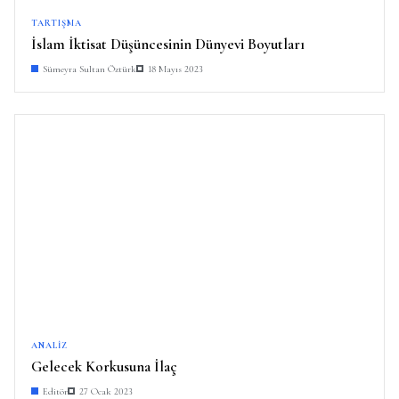
TARTIŞMA
İslam İktisat Düşüncesinin Dünyevi Boyutları
Sümeyra Sultan Öztürk
18 Mayıs 2023
ANALIZ
Gelecek Korkusuna İlaç
Editör
27 Ocak 2023