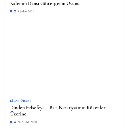
Kalemin Dansı Göstergenin Oyunu
4 Şubat 2021
KITAP-ÖNERI
Dinden Felsefeye – Batı Nazariyatının Kökenleri
Üzerine
26 Aralık 2020