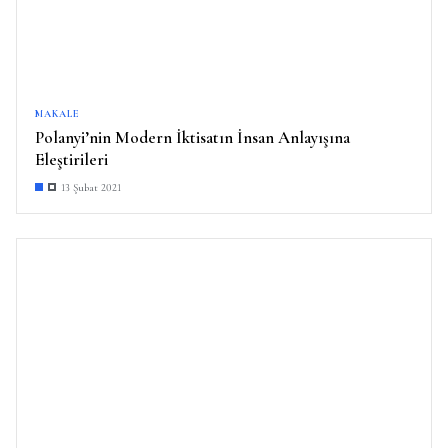
MAKALE
Polanyi’nin Modern İktisatın İnsan Anlayışına
Eleştirileri
13 Şubat 2021