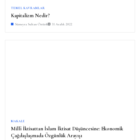
TEMEL KAVRAMLAR
Kapitalizm Nedir?
Sümeyra Sultan Öztürk
31 Aralık 2022
MAKALE
Millî İktisattan İslam İktisat Düşüncesine: Ekonomik
Çağdaşlaşmada Özgünlük Arayışı