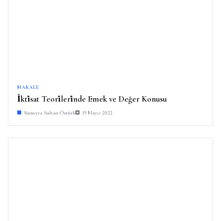
MAKALE
İkti̇sat Teori̇leri̇nde Emek ve Değer Konusu
Sümeyra Sultan Öztürk
19 Mayıs 2022