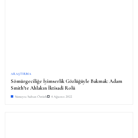
ARAŞTIRMA
Sömürgeciliğe İyimserlik Gözlüğüyle Bakmak: Adam
Smith’te Ahlakın İktisadi Rolü
Sümeyra Sultan Öztürk
4 Ağustos 2022