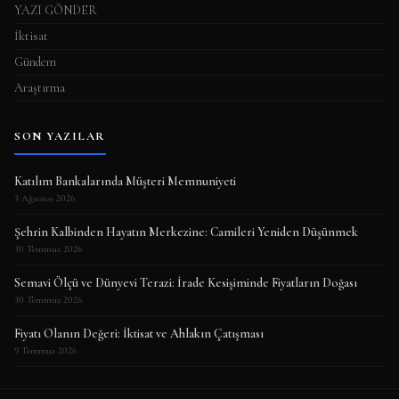
YAZI GÖNDER
İktisat
Gündem
Araştırma
SON YAZILAR
Katılım Bankalarında Müşteri Memnuniyeti
3 Ağustos 2026
Şehrin Kalbinden Hayatın Merkezine: Camileri Yeniden Düşünmek
30 Temmuz 2026
Semavi Ölçü ve Dünyevi Terazi: İrade Kesişiminde Fiyatların Doğası
30 Temmuz 2026
Fiyatı Olanın Değeri: İktisat ve Ahlakın Çatışması
9 Temmuz 2026