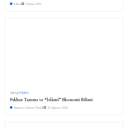
Editör
5 Ekim 2022
ARAŞTIRMA
Fıkhın Tanımı ve “İslâmî” Ekonomi Bilimi
Sümeyra Sultan Öztürk
12 Ağustos 2022