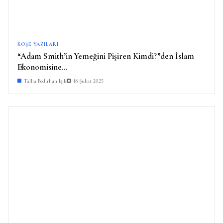
KÖŞE YAZILARI
“Adam Smith’in Yemeğini Pişiren Kimdi?”den İslam
Ekonomisine…
Talha Bedirhan Işık
18 Şubat 2025