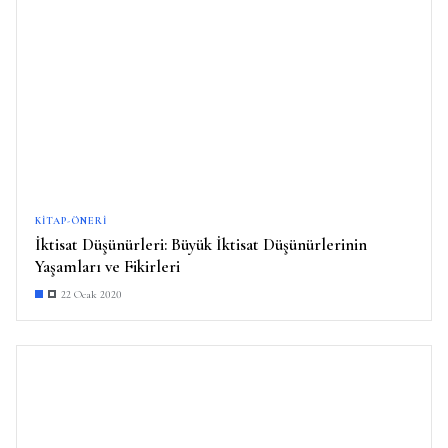
KITAP-ÖNERI
İktisat Düşünürleri: Büyük İktisat Düşünürlerinin
Yaşamları ve Fikirleri
22 Ocak 2020