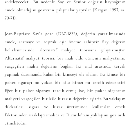
zedeleyecekti. Bu nedenle Say ve Senior değerin kaynağının
emek olmadığını gösteren çalışmalar yaptılar (Kazgan, 1997, ss.
70-71).
Jean-Baptiste Say’a gore (1767-1832), değerin yaratılmasında
emek, sermaye ve toprak eşit öneme sahiptir. Say değerin
belirlenmesinde alternatif maliyet teorisini geliştirmiştir.
Alternatif maliyet teorisi, bir malı elde etmenin maliyetinin,
vazgeçilen malın değerine bağlar. İki mal arasında tercih
yapmak durumunda kalan bir kimseyi ele alalım. Bu kimse bir
paket sigarayı mı yoksa bir kilo kirazı mı tercih edecektir?
Eğer bir paket sigarayı tercih etmiş ise, bir paket sigaranın
maliyeti vazgeçilen bir kilo kirazın değerine eşittir. Bu yaklaşım
dikkatleri sigara ve kiraz üretiminde kullanılan emek
faktöründen uzaklaştırmakta ve Ricardo’nun yaklaşımı göz ardı
etmektedir.