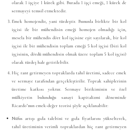
olarak 1 işçiye 1 kürek gibi. Burada 1 işçi emeği, 1 kürek de
sermayeyi temsil etmektedir.
Emek homojendir, yani türdeştir. Bununla birlikte bir kol
işçisi ile bir mühendisin emeği homojen olmadığı için,
mesela bir mühendis dört kol işçisine eşit sayılarak, bir kol
işçisi ile bir mühendisin toplam emeği 5 kol işçisi (biri kol
işçisinin, dördü mühendisin olmak üzere toplam 5 kol işçisi)
olarak türdeş hale getirilebilir.
Hiç rant getirmeyen topraklarda tahıl üretimi, sadece emek
ve sermaye tarafından gerçekleştirilir. Toprak sahiplerinin
üretime katkısı yoktur. Sermaye birikiminin ve özel
mülkiyetin bulunduğu sanayi kapitalizmi döneminde
Ricardo’nun emek-değer teorisi şöyle açıklanabilir:
Nüfus artışı gıda talebini ve gıda fiyatlarını yükselterek,
tahıl üretiminin verimli topraklardan hiç rant getirmeyen