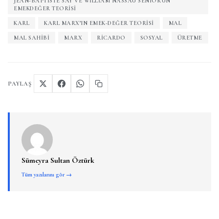
JEAN-BAPTISTE SAY VE WILLIAM NASSAU SENIOR’UN
EMEKDEĞER TEORISI
KARL
KARL MARX’IN EMEK-DEĞER TEORISI
MAL
MAL SAHIBI
MARX
RICARDO
SOSYAL
ÜRETME
PAYLAŞ
Sümeyra Sultan Öztürk
Tüm yazılarını gör →