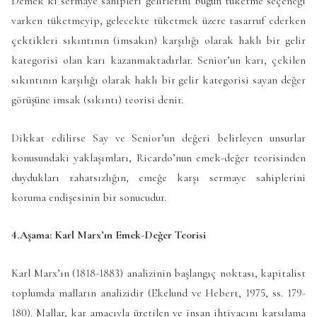
Demek ki sermaye sahipleri gelirlerini bugün tüketme seçeneği
varken tüketmeyip, gelecekte tüketmek üzere tasarruf ederken
çektikleri sıkıntının (imsakın) karşılığı olarak haklı bir gelir
kategorisi olan karı kazanmaktadırlar. Senior’un karı, çekilen
sıkıntının karşılığı olarak haklı bir gelir kategorisi sayan değer
görüşüne imsak (sıkıntı) teorisi denir.
Dikkat edilirse Say ve Senior’un değeri belirleyen unsurlar
konusundaki yaklaşımları, Ricardo’nun emek-değer teorisinden
duydukları rahatsızlığın, emeğe karşı sermaye sahiplerini
koruma endişesinin bir sonucudur.
4.Aşama: Karl Marx’ın Emek-Değer Teorisi
Karl Marx’ın (1818-1883) analizinin başlangıç noktası, kapitalist
toplumda malların analizidir (Ekelund ve Hebert, 1975, ss. 179-
180). Mallar, kar amacıyla üretilen ve insan ihtiyacını karşılama