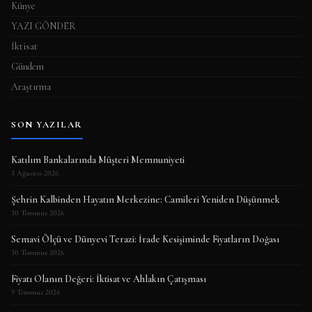
Künye
YAZI GÖNDER
İktisat
Gündem
Araştırma
SON YAZILAR
Katılım Bankalarında Müşteri Memnuniyeti
3 Ağustos 2026
Şehrin Kalbinden Hayatın Merkezine: Camileri Yeniden Düşünmek
30 Temmuz 2026
Semavi Ölçü ve Dünyevi Terazi: İrade Kesişiminde Fiyatların Doğası
30 Temmuz 2026
Fiyatı Olanın Değeri: İktisat ve Ahlakın Çatışması
9 Temmuz 2026