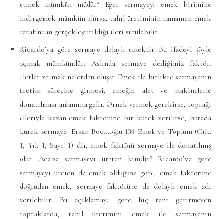
etmek mümkün müdür? Eğer sermayeyi emek birimine
indirgemek mümkün olursa, tahıl üretiminin tamamen emek
tarafından gerçekleştirildiği ileri sürülebilir.
Ricardo’ya göre sermaye dolaylı emektir. Bu ifadeyi şöyle
açmak mümkündür: Aslında sermaye dediğimiz faktör,
aletler ve makinelerden oluşur. Emek ile birlikte sermayenin
üretim sürecine girmesi, emeğin alet ve makinelerle
donatılması anlamına gelir. Örnek vermek gerekirse, toprağı
elleriyle kazan emek faktörüne bir kürek verilirse, burada
kürek sermaye- Ersan Bocutoğlu 134 Emek ve Toplum (Cilt:
1, Yıl: 1, Sayı: 1) dir, emek faktörü sermaye ile donatılmış
olur. Acaba sermayeyi üreten kimdir? Ricardo’ya göre
sermayeyi üreten de emek olduğuna göre, emek faktörüne
doğrudan emek, sermaye faktörüne de dolaylı emek adı
verilebilir. Bu açıklamaya göre hiç rant getirmeyen
topraklarda, tahıl üretimini emek ile sermayenin