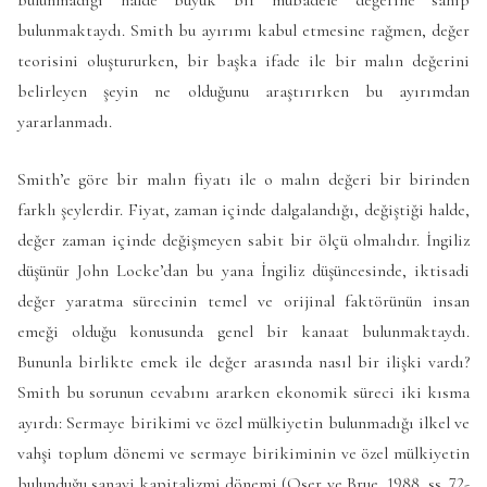
bulunmaktaydı. Smith bu ayırımı kabul etmesine rağmen, değer
teorisini oluştururken, bir başka ifade ile bir malın değerini
belirleyen şeyin ne olduğunu araştırırken bu ayırımdan
yararlanmadı.
Smith’e göre bir malın fiyatı ile o malın değeri bir birinden
farklı şeylerdir. Fiyat, zaman içinde dalgalandığı, değiştiği halde,
değer zaman içinde değişmeyen sabit bir ölçü olmalıdır. İngiliz
düşünür John Locke’dan bu yana İngiliz düşüncesinde, iktisadi
değer yaratma sürecinin temel ve orijinal faktörünün insan
emeği olduğu konusunda genel bir kanaat bulunmaktaydı.
Bununla birlikte emek ile değer arasında nasıl bir ilişki vardı?
Smith bu sorunun cevabını ararken ekonomik süreci iki kısma
ayırdı: Sermaye birikimi ve özel mülkiyetin bulunmadığı ilkel ve
vahşi toplum dönemi ve sermaye birikiminin ve özel mülkiyetin
bulunduğu sanayi kapitalizmi dönemi (Oser ve Brue, 1988, ss. 72-