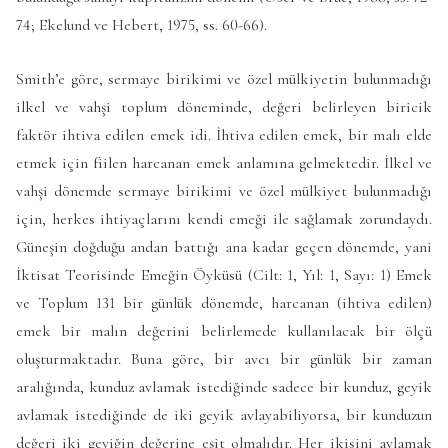
74; Ekelund ve Hebert, 1975, ss. 60-66).
Smith’e göre, sermaye birikimi ve özel mülkiyetin bulunmadığı
ilkel ve vahşi toplum döneminde, değeri belirleyen biricik
faktör ihtiva edilen emek idi. İhtiva edilen emek, bir malı elde
etmek için fiilen harcanan emek anlamına gelmektedir. İlkel ve
vahşi dönemde sermaye birikimi ve özel mülkiyet bulunmadığı
için, herkes ihtiyaçlarını kendi emeği ile sağlamak zorundaydı.
Güneşin doğduğu andan battığı ana kadar geçen dönemde, yani
İktisat Teorisinde Emeğin Öyküsü (Cilt: 1, Yıl: 1, Sayı: 1) Emek
ve Toplum 131 bir günlük dönemde, harcanan (ihtiva edilen)
emek bir malın değerini belirlemede kullanılacak bir ölçü
oluşturmaktadır. Buna göre, bir avcı bir günlük bir zaman
aralığında, kunduz avlamak istediğinde sadece bir kunduz, geyik
avlamak istediğinde de iki geyik avlayabiliyorsa, bir kunduzun
değeri iki geyiğin değerine eşit olmalıdır. Her ikisini avlamak