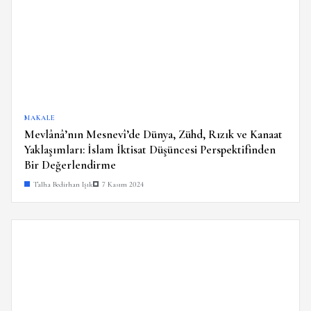
MAKALE
Mevlânâ’nın Mesnevî’de Dünya, Zühd, Rızık ve Kanaat
Yaklaşımları: İslam İktisat Düşüncesi Perspektifinden
Bir Değerlendirme
Talha Bedirhan Işık
7 Kasım 2024