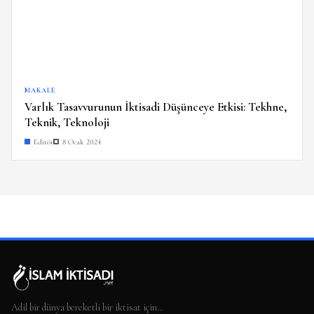
MAKALE
Varlık Tasavvurunun İktisadi Düşünceye Etkisi: Tekhne,
Teknik, Teknoloji
Editör
8 Ocak 2024
Adil bir dünya bereketli bir iktisat için…