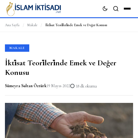
Ana Sayfa
/
Makale
/
İkti̇sat Teori̇leri̇nde Emek ve Değer Konusu
ARA
MAKALE
İkti̇sat Teori̇leri̇nde Emek ve Değer
Konusu
Sümeyra Sultan Öztürk
19 Mayıs 2022
18 dk okuma