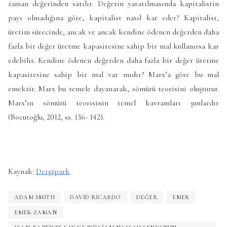
zaman değerinden satılır. Değerin yaratılmasında kapitalistin
payı olmadığına göre, kapitalist nasıl kar eder? Kapitalist,
üretim sürecinde, ancak ve ancak kendine ödenen değerden daha
fazla bir değer üretme kapasitesine sahip bir mal kullanırsa kar
edebilir. Kendine ödenen değerden daha fazla bir değer üretme
kapasitesine sahip bir mal var mıdır? Marx’a göre bu mal
emektir. Marx bu temele dayanarak, sömürü teorisini oluşturur.
Marx’ın sömürü teorisinin temel kavramları şunlardır
(Bocutoğlu, 2012, ss. 136- 142).
Kaynak:
Dergipark
ADAM SMITH
DAVID RICARDO
DEĞER
EMEK
EMEK-ZAMAN