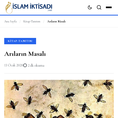
Ana Sayfa
/
Kitap-Tanıtım
/
Arıların Masalı
ARA
KITAP-TANITIM
Arıların Masalı
13 Ocak 2020
2 dk okuma