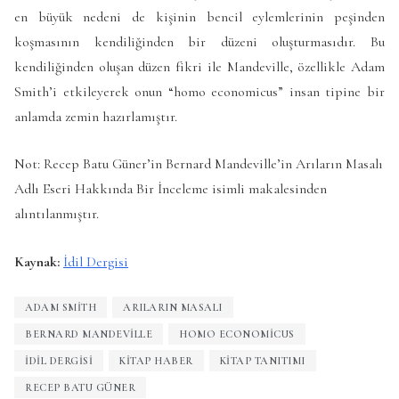
en büyük nedeni de kişinin bencil eylemlerinin peşinden
koşmasının kendiliğinden bir düzeni oluşturmasıdır. Bu
kendiliğinden oluşan düzen fikri ile Mandeville, özellikle Adam
Smith’i etkileyerek onun “homo economicus” insan tipine bir
anlamda zemin hazırlamıştır.
Not: Recep Batu Güner’in Bernard Mandeville’in Arıların Masalı
Adlı Eseri Hakkında Bir İnceleme isimli makalesinden
alıntılanmıştır.
Kaynak:
İdil Dergisi
ADAM SMITH
ARILARIN MASALI
BERNARD MANDEVILLE
HOMO ECONOMICUS
İDIL DERGISI
KITAP HABER
KITAP TANITIMI
RECEP BATU GÜNER