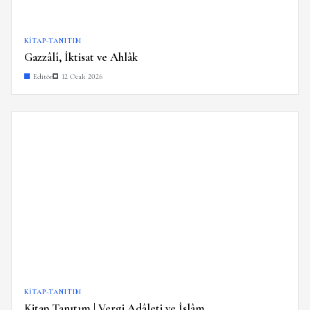
KITAP-TANITIM
Gazzâlî, İktisat ve Ahlâk
Editör
12 Ocak 2026
KITAP-TANITIM
Kitap Tanıtım | Vergi Adâleti ve İslâm