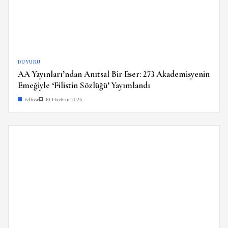
DUYURU
AA Yayınları’ndan Anıtsal Bir Eser: 273 Akademisyenin
Emeğiyle ‘Filistin Sözlüğü’ Yayımlandı
Editör
10 Haziran 2026