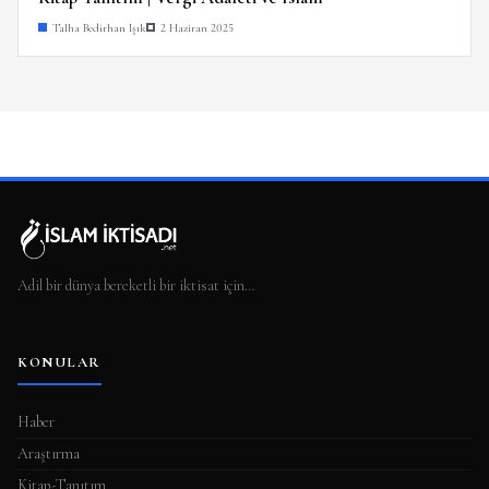
Talha Bedirhan Işık
2 Haziran 2025
Adil bir dünya bereketli bir iktisat için…
KONULAR
Haber
Araştırma
Kitap-Tanıtım