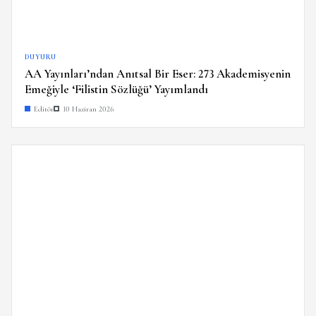
DUYURU
AA Yayınları’ndan Anıtsal Bir Eser: 273 Akademisyenin
Emeğiyle ‘Filistin Sözlüğü’ Yayımlandı
Editör
10 Haziran 2026