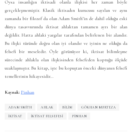
Oysa insanlığın iktisadi olanla ilişkisi her zaman böyle
gerçekleşmemiştir. Klasik iktisadın kurucusu sayılan ve aynı
zamanda bir filozof da olan Adam Smith’in de dahil olduğu eski
dünya tasavvurunda iktisat ahlaktan tamamen ayrı bir alan
değildir. Hatta ahlaki yargılar tarafından belirlenen bir alandır.
Bu ilişki türünde doğru olan iyi olandır ve iyinin ne olduğu da
felsefi bir meseledir. Öyle görünüyor ki, iktisat bilimleşme
sürecinde ahlakla olan ilişkisinden felsefeden koptuğu ölçüde
uzaklaşmıştır. Bu kitap, işte bu kopuştan önceki dünyanın felsefi
temellerinin hikayesidir…
Kaynak:
Pinhan
ADAM SMITH
AHLAK
BILIM
GÖKHAN MURTEZA
İKTISAT
İKTISAT FELSEFESI
PINHAN