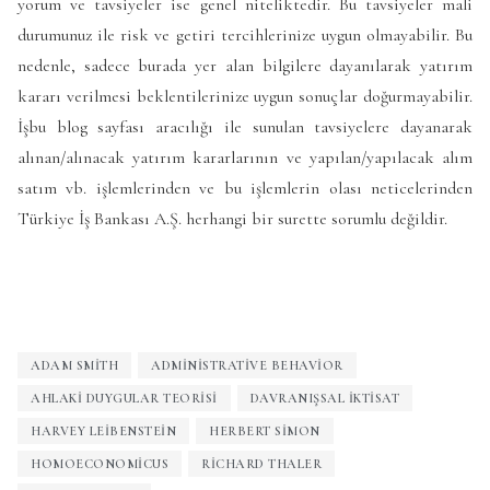
yorum ve tavsiyeler ise genel niteliktedir. Bu tavsiyeler mali
durumunuz ile risk ve getiri tercihlerinize uygun olmayabilir. Bu
nedenle, sadece burada yer alan bilgilere dayanılarak yatırım
kararı verilmesi beklentilerinize uygun sonuçlar doğurmayabilir.
İşbu blog sayfası aracılığı ile sunulan tavsiyelere dayanarak
alınan/alınacak yatırım kararlarının ve yapılan/yapılacak alım
satım vb. işlemlerinden ve bu işlemlerin olası neticelerinden
Türkiye İş Bankası A.Ş. herhangi bir surette sorumlu değildir.​​
ADAM SMITH
ADMINISTRATIVE BEHAVIOR
AHLAKI DUYGULAR TEORISI
DAVRANIŞSAL İKTISAT
HARVEY LEIBENSTEIN
HERBERT SIMON
HOMOECONOMICUS
RICHARD THALER