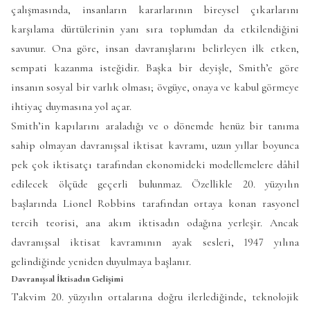
çalışmasında, insanların kararlarının bireysel çıkarlarını
karşılama dürtülerinin yanı sıra toplumdan da etkilendiğini
savunur. Ona göre, insan davranışlarını belirleyen ilk etken,
sempati kazanma isteğidir. Başka bir deyişle, Smith’e göre
insanın sosyal bir varlık olması; övgüye, onaya ve kabul görmeye
ihtiyaç duymasına yol açar.
Smith’in kapılarını araladığı ve o dönemde henüz bir tanıma
sahip olmayan davranışsal iktisat kavramı, uzun yıllar boyunca
pek çok iktisatçı tarafından ekonomideki modellemelere dâhil
edilecek ölçüde geçerli bulunmaz. Özellikle 20. yüzyılın
başlarında Lionel Robbins tarafından ortaya konan rasyonel
tercih teorisi, ana akım iktisadın odağına yerleşir. Ancak
davranışsal iktisat kavramının ayak sesleri, 1947 yılına
gelindiğinde yeniden duyulmaya başlanır.
Davranışsal İktisadın Gelişimi
Takvim 20. yüzyılın ortalarına doğru ilerlediğinde, teknolojik