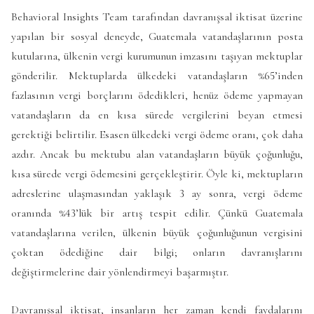
Behavioral Insights Team tarafından davranışsal iktisat üzerine
yapılan bir sosyal deneyde, Guatemala vatandaşlarının posta
kutularına, ülkenin vergi kurumunun imzasını taşıyan mektuplar
gönderilir. Mektuplarda ülkedeki vatandaşların %65’inden
fazlasının vergi borçlarını ödedikleri, henüz ödeme yapmayan
vatandaşların da en kısa sürede vergilerini beyan etmesi
gerektiği belirtilir. Esasen ülkedeki vergi ödeme oranı, çok daha
azdır. Ancak bu mektubu alan vatandaşların büyük çoğunluğu,
kısa sürede vergi ödemesini gerçekleştirir. Öyle ki, mektupların
adreslerine ulaşmasından yaklaşık 3 ay sonra, vergi ödeme
oranında %43’lük bir artış tespit edilir. Çünkü Guatemala
vatandaşlarına verilen, ülkenin büyük çoğunluğunun vergisini
çoktan ödediğine dair bilgi; onların davranışlarını
değiştirmelerine dair yönlendirmeyi başarmıştır.
Davranışsal iktisat, insanların her zaman kendi faydalarını