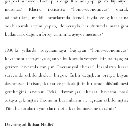
gerçekten rasyonel sebepler doğrultusunda yaptığınızı düşünüyor
musunuz? Klasik iktisatta “homo-economicus” olarak
adlandırılan, maddi kararlarında kendi fayda ve çıkarlarına
odaklanarak seçim yapan, dolayısıyla her durumda mantığını
kullanarak düşünen birey tanımına uyuyor musunuz?
1930’lu yıllarda sorgulanmaya başlayan “homo-economicus”
kavramını tartışmaya açan ve bu konuda yepyeni bir bakış açısı
getiren kavramla tanışın: Davranışsal iktisat! İnsanların karar
sürecinde etkilendikleri birçok farklı değişkeni ortaya koyan
davranışsal iktisat, iktisat ve psikolojinin bir arada düşünülmesi
gerektiğini savunur. Peki, davranışsal iktisat kavramı nasıl
ortaya çıkmıştır? Ekonomi kuramlarını ne açıdan etkilemiştir?
Tüm bu soruların yanıtlarını birlikte bulmaya ne dersiniz?
Davranışsal İktisat Nedir?