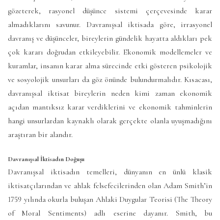
gözeterek, rasyonel düşünce sistemi çerçevesinde karar
almadıklarını savunur. Davranışsal iktisada göre, irrasyonel
davranış ve düşünceler, bireylerin gündelik hayatta aldıkları pek
çok kararı doğrudan etkileyebilir. Ekonomik modellemeler ve
kuramlar, insanın karar alma sürecinde etki gösteren psikolojik
ve sosyolojik unsurları da göz önünde bulundurmalıdır. Kısacası,
davranışsal iktisat bireylerin neden kimi zaman ekonomik
açıdan mantıksız karar verdiklerini ve ekonomik tahminlerin
hangi unsurlardan kaynaklı olarak gerçekte olanla uyuşmadığını
araştıran bir alandır.
Davranışsal İktisadın Doğuşu
Davranışsal iktisadın temelleri, dünyanın en ünlü klasik
iktisatçılarından ve ahlak felsefecilerinden olan Adam Smith’in
1759 yılında okurla buluşan Ahlaki Duygular Teorisi (The Theory
of Moral Sentiments) adlı eserine dayanır. Smith, bu