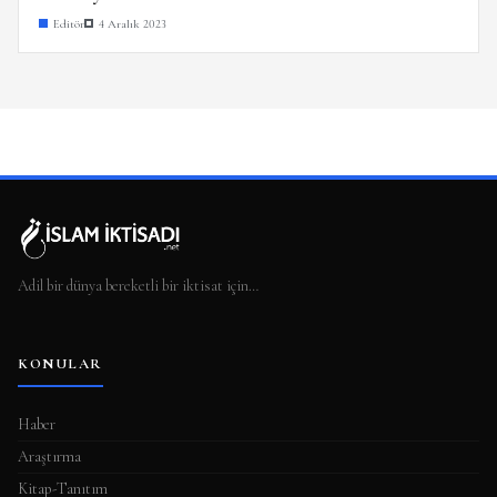
Editör
4 Aralık 2023
Adil bir dünya bereketli bir iktisat için…
KONULAR
Haber
Araştırma
Kitap-Tanıtım