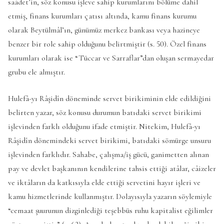
saâdet’in, söz konusu işleve sahip kurumlarını bölüme dahil
etmiş, finans kurumları çatısı altında, kamu finans kurumu
olarak Beytülmâl’ın, günümüz merkez bankası veya hazineye
benzer bir role sahip olduğunu belirtmiştir (s. 50). Özel finans
kurumları olarak ise “Tüccar ve Sarraflar”dan oluşan sermayedar
grubu ele almıştır.
Hulefâ-yı Râşidîn döneminde servet birikiminin elde edildiğini
belirten yazar, söz konusu durumun batıdaki servet birikimi
işlevinden farklı olduğunu ifade etmiştir. Nitekim, Hulefâ-yı
Râşidîn dönemindeki servet birikimi, batıdaki sömürge unsuru
işlevinden farklıdır. Sahabe, çalışma/iş gücü, ganimetten alınan
pay ve devlet başkanının kendilerine tahsis ettiği atâlar, câizeler
ve iktâların da katkısıyla elde ettiği servetini hayır işleri ve
kamu hizmetlerinde kullanmıştır. Dolayısıyla yazarın söylemiyle
“cemaat şuurunun dizginlediği teşebbüs ruhu kapitalist eğilimler