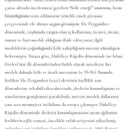
çatısı altında incelenmesi gereken “köle emeği” unsurunu, konu
bütünlüğünün tesis edilmesine yönelik emek piyasası
çerçevesinde ele almayı uygun görmüştür. Hz. Peygamber
döneminde, toplumda yaygın olan iş kollarının, ticaret, ziraat,
zanaat ve hayvancılık olduğunu ifade eden yazar, ilgili
mesleklerin çoğunluğunda köle sahipliğinin mevcut olmadığını
belirtmiştir. Yazara göre, Hulefâ-yı Râşidîn döneminde ise İslam
Devleti’nin ilk dönemlerinden farklı olarak neredeyse her
meslek dalında köle ve âzatlı mevcuttur (s. 95-96). Bununla
birlikte Hz. Peygamber (s.a.v.) devrinin özellikle son
dönemlerine tekabül eden sürecinde, devletin kurumlaşması ve
sınırlarının genişlemesi paralelinde, mevcut meslek dallarının
yanı sıra memuriyet istihdamı da ortaya çıkmıştır. Hulefâ-yı
Râşidîn döneminde devletin kurumlaşmasının artan eğilimine
fetihlerin eşlik etmesi, öncelikle refah seviyesini yükseltmiş
ardından yeni istihdam olanakları sağlamıştır (s. 100). Birinci