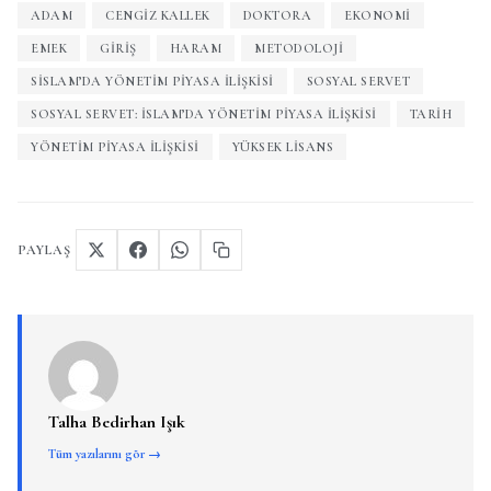
ADAM
CENGIZ KALLEK
DOKTORA
EKONOMI
EMEK
GIRIŞ
HARAM
METODOLOJI
SİSLAM’DA YÖNETIM PIYASA İLIŞKISI
SOSYAL SERVET
SOSYAL SERVET: İSLAM’DA YÖNETIM PIYASA İLIŞKISI
TARIH
YÖNETIM PIYASA İLIŞKISI
YÜKSEK LISANS
PAYLAŞ
Talha Bedirhan Işık
Tüm yazılarını gör →