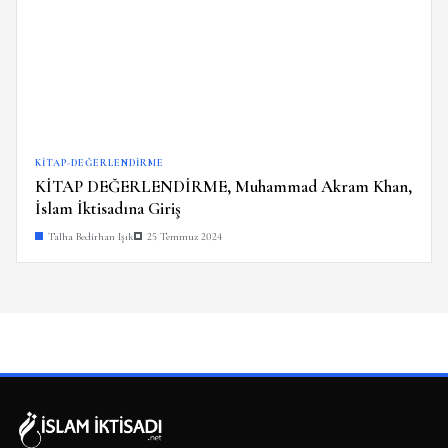
KITAP-DEĞERLENDIRME
KİTAP DEĞERLENDİRME, Muhammad Akram Khan,
İslam İktisadına Giriş
Talha Bedirhan Işık
25 Temmuz 2024