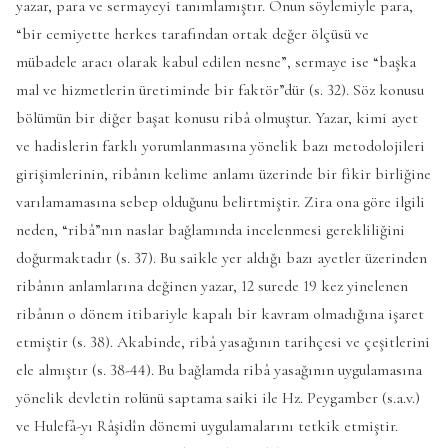
yazar, para ve sermayeyi tanımlamıştır. Onun söylemiyle para,
“bir cemiyette herkes tarafından ortak değer ölçüsü ve
mübadele aracı olarak kabul edilen nesne”, sermaye ise “başka
mal ve hizmetlerin üretiminde bir faktör”dür (s. 32). Söz konusu
bölümün bir diğer başat konusu ribâ olmuştur. Yazar, kimi ayet
ve hadislerin farklı yorumlanmasına yönelik bazı metodolojileri
girişimlerinin, ribânın kelime anlamı üzerinde bir fikir birliğine
varılamamasına sebep olduğunu belirtmiştir. Zira ona göre ilgili
neden, “ribâ”nın naslar bağlamında incelenmesi gerekliliğini
doğurmaktadır (s. 37). Bu saikle yer aldığı bazı ayetler üzerinden
ribânın anlamlarına değinen yazar, 12 surede 19 kez yinelenen
ribânın o dönem itibariyle kapalı bir kavram olmadığına işaret
etmiştir (s. 38). Akabinde, ribâ yasağının tarihçesi ve çeşitlerini
ele almıştır (s. 38-44). Bu bağlamda ribâ yasağının uygulamasına
yönelik devletin rolünü saptama saiki ile Hz. Peygamber (s.a.v.)
ve Hulefâ-yı Râşidîn dönemi uygulamalarını tetkik etmiştir.