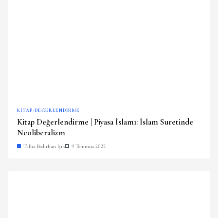
KITAP-DEĞERLENDIRME
Kitap Değerlendirme | Piyasa İslamı: İslam Suretinde
Neoliberalizm
Talha Bedirhan Işık
9 Temmuz 2025