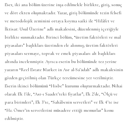
Eser, iki ana bölüm üzerine inşa edilmekle birlikte, giriş, sonuç
ve dört ekten oluşmaktadır. Yazar, giriş bölümünde tezin felsefi
ve metodolojik zeminini ortaya koyma saiki ile “Hilâfet ve
İktisat: Usul Üzerine” adlı makalesini, düzenlenmiş içeriğiyle
birlikte sunmaktadır. Birinci bölüm, “üretim faktörleri ve mal
piyasaları” başlıkları üzerinden ele alınmış; üretim faktörleri
piyasaları sermaye, toprak ve emek piyasaları alt başlıkları
altında incelenmiştir. Ayrıca eserin bu bölümünde tez yerine
yazarın “Reel Estate Market in Asr al-Sa’ādah” adlı makalesinin
gözden geçirilmiş olan Türkçe tercümesine yer verilmiştir.
Eserin ikinci bölümünü “Hisbe” kurumu oluşturmaktadır. Nihai
olarak Ek 1’de, “Asr-ı Saadet’teki fiyatlar”; Ek 2’de, “Ölçü ve
para birimleri”; Ek 3’te, “Sahâbenin servetleri” ve Ek 4’te ise
“Hz. Ömer’in servetlerini müsadere ettiği memurlar” konu
edilmiştir.