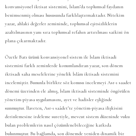
konvansiyonel iktisat sistemini, İslam’da toplumsal faydanın
benimsenmiş olması hususunda farklılaştırmaktadır. Nitekim
yazar, ahlaki değerler zemininde, toplumsal eşitsizliklerin
azaltılmasının yanı sıra toplumsal refahın artırılması saikini ön
plana çıkarmaktadır.
Özetle Batı ürünü konvansiyonel sistem ile İslam iktisadi
sistemini farklı zeminlerde konumlandıran yazar, son dönem
iktisadi saha meselelerine yönelik İslâm iktisadı sistemini
incelemiştir. Bununla birlikte söz konusu incelemeyi Asr-ı saadet
dönemi üzerinden ele almış, İslam iktisadi sisteminde öngörülen
yönetim-piyasa uygulamasını, ayet ve hadisler eşliğinde
sunmuştur. İlaveten, Asr-ı saâdet’te yönetim-piyasa ilişkisini
derinlemesine irdeleme suretiyle, mevcut sistem düzeninde vuku
bulan problemlerin nasıl çözümlenebileceğine katkıda
bulunmuştur. Bu bağlamda, son dönemde yeniden dinamik bir