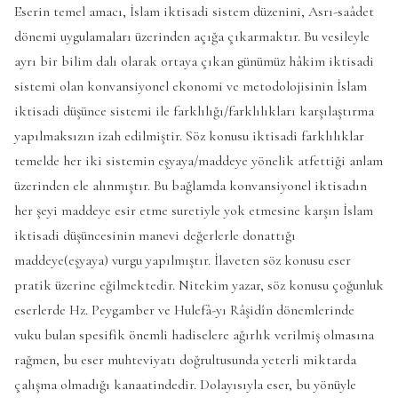
Eserin temel amacı, İslam iktisadi sistem düzenini, Asrı-saâdet
dönemi uygulamaları üzerinden açığa çıkarmaktır. Bu vesileyle
ayrı bir bilim dalı olarak ortaya çıkan günümüz hâkim iktisadi
sistemi olan konvansiyonel ekonomi ve metodolojisinin İslam
iktisadi düşünce sistemi ile farklılığı/farklılıkları karşılaştırma
yapılmaksızın izah edilmiştir. Söz konusu iktisadi farklılıklar
temelde her iki sistemin eşyaya/maddeye yönelik atfettiği anlam
üzerinden ele alınmıştır. Bu bağlamda konvansiyonel iktisadın
her şeyi maddeye esir etme suretiyle yok etmesine karşın İslam
iktisadi düşüncesinin manevi değerlerle donattığı
maddeye(eşyaya) vurgu yapılmıştır. İlaveten söz konusu eser
pratik üzerine eğilmektedir. Nitekim yazar, söz konusu çoğunluk
eserlerde Hz. Peygamber ve Hulefâ-yı Râşidîn dönemlerinde
vuku bulan spesifik önemli hadiselere ağırlık verilmiş olmasına
rağmen, bu eser muhteviyatı doğrultusunda yeterli miktarda
çalışma olmadığı kanaatindedir. Dolayısıyla eser, bu yönüyle