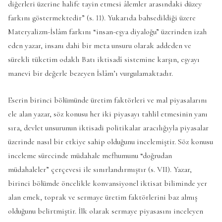
diğerleri üzerine halife tayin etmesi âlemler arasındaki düzey
farkını göstermektedir” (s. 11). Yukarıda bahsedildiği üzere
Materyalizm-İslâm farkını “insan-eşya diyaloğu” üzerinden izah
eden yazar, insanı dahi bir meta unsuru olarak addeden ve
sürekli tüketim odaklı Batı iktisadî sistemine karşın, eşyayı
manevi bir değerle bezeyen İslâm’ı vurgulamaktadır.
Eserin birinci bölümünde üretim faktörleri ve mal piyasalarını
ele alan yazar, söz konusu her iki piyasayı tahlil etmesinin yanı
sıra, devlet unsurunun iktisadi politikalar aracılığıyla piyasalar
üzerinde nasıl bir etkiye sahip olduğunu incelemiştir. Söz konusu
inceleme sürecinde müdahale mefhumunu “doğrudan
müdahaleler” çerçevesi ile sınırlandırmıştır (s. VII). Yazar,
birinci bölümde öncelikle konvansiyonel iktisat biliminde yer
alan emek, toprak ve sermaye üretim faktörlerini baz almış
olduğunu belirtmiştir. İlk olarak sermaye piyasasını inceleyen