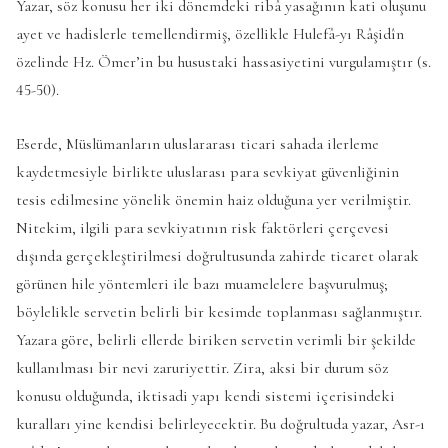
Yazar, söz konusu her iki dönemdeki ribâ yasağının kati oluşunu
ayet ve hadislerle temellendirmiş, özellikle Hulefâ-yı Râşidîn
özelinde Hz. Ömer’in bu husustaki hassasiyetini vurgulamıştır (s.
45-50).
Eserde, Müslümanların uluslararası ticari sahada ilerleme
kaydetmesiyle birlikte uluslarası para sevkiyat güvenliğinin
tesis edilmesine yönelik önemin haiz olduğuna yer verilmiştir.
Nitekim, ilgili para sevkiyatının risk faktörleri çerçevesi
dışında gerçekleştirilmesi doğrultusunda zahirde ticaret olarak
görünen hile yöntemleri ile bazı muamelelere başvurulmuş;
böylelikle servetin belirli bir kesimde toplanması sağlanmıştır.
Yazara göre, belirli ellerde biriken servetin verimli bir şekilde
kullanılması bir nevi zaruriyettir. Zira, aksi bir durum söz
konusu olduğunda, iktisadi yapı kendi sistemi içerisindeki
kuralları yine kendisi belirleyecektir. Bu doğrultuda yazar, Asr-ı