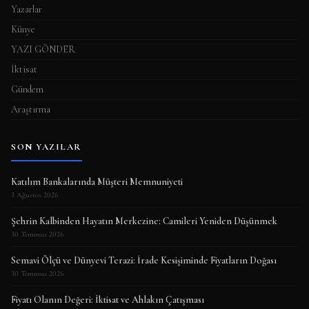
Yazarlar
Künye
YAZI GÖNDER
İktisat
Gündem
Araştırma
SON YAZILAR
Katılım Bankalarında Müşteri Memnuniyeti
3 Ağustos 2026
Şehrin Kalbinden Hayatın Merkezine: Camileri Yeniden Düşünmek
30 Temmuz 2026
Semavi Ölçü ve Dünyevi Terazi: İrade Kesişiminde Fiyatların Doğası
30 Temmuz 2026
Fiyatı Olanın Değeri: İktisat ve Ahlakın Çatışması