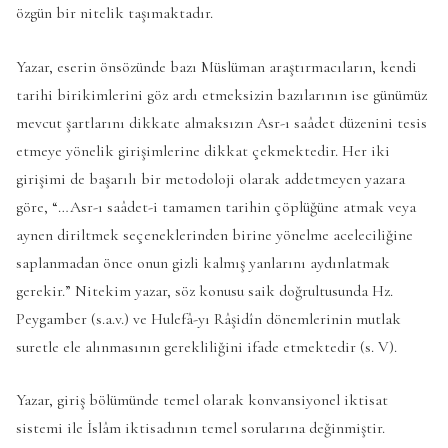
özgün bir nitelik taşımaktadır.
Yazar, eserin önsözünde bazı Müslüman araştırmacıların, kendi
tarihi birikimlerini göz ardı etmeksizin bazılarının ise günümüz
mevcut şartlarını dikkate almaksızın Asr-ı saâdet düzenini tesis
etmeye yönelik girişimlerine dikkat çekmektedir. Her iki
girişimi de başarılı bir metodoloji olarak addetmeyen yazara
göre, “…Asr-ı saâdet-i tamamen tarihin çöplüğüne atmak veya
aynen diriltmek seçeneklerinden birine yönelme aceleciliğine
saplanmadan önce onun gizli kalmış yanlarını aydınlatmak
gerekir.” Nitekim yazar, söz konusu saik doğrultusunda Hz.
Peygamber (s.a.v.) ve Hulefâ-yı Râşidîn dönemlerinin mutlak
suretle ele alınmasının gerekliliğini ifade etmektedir (s. V).
Yazar, giriş bölümünde temel olarak konvansiyonel iktisat
sistemi ile İslâm iktisadının temel sorularına değinmiştir.