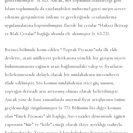
göstermemiştir” (s. 62). Ancak, her toplumda olabileceği gibi
İslam toplumunda da rastlanabilen muhtemel gayri meşru servet
edinimi girişimlerini önleme ve gerektiğinde cezalandırma
uygulamalarına başvurulmuştur. Eserde bu cezalar “Haksız İktisap
ve Mali Cezalar” başlığı altında ele alınmıştır (s. 63-72).
Birinci bölümde konu edilen “Toprak Piyasası”nda ilk elde
devlette, arazi mülkiyeti politikasına yönelik bir girişim niyeti
bulunmamasına rağmen arazi bağlamındaki talep ve fiyatların
belirlenmesinde dolaylı olarak bir müdahalenin mevcudiyeti
ifade edilmiştir. Söz konusu müdahalenin itici güç unsuru,
toprağın iktisadi arzı arttırmış olması olarak belirtilmiştir.
Ancak yine de bazı zamanlarda anormal fiyat artışlarının önüne
geçilemediği vurgulanmıştır (s. 77). Bölümün bir diğer konusu
olan “Emek Piyasası” alt başlığı, Asr-ı saâdet döneminde işgücü
yapısının “hür” ve “köle” emeği olarak ikiye ayrıldığı izahıyla
başlamaktadır. Yazar, esasen İslam hukukuna binaen mal piyasası