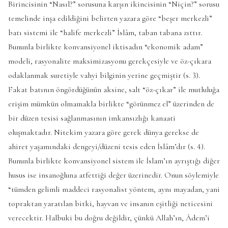
Birincisinin “Nasıl?” sorusuna karşın ikincisinin “Niçin?” sorusu
temelinde inşa edildiğini belirten yazara göre “beşer merkezli”
batı sistemi ile “halife merkezli” İslâm, taban tabana zıttır.
Bununla birlikte konvansiyonel iktisadın “ekonomik adam”
modeli, rasyonalite maksimizasyonu gerekçesiyle ve öz-çıkara
odaklanmak suretiyle vahyi bilginin yerine geçmiştir (s. 3).
Fakat batının öngördüğünün aksine, salt “öz-çıkar” ile mutluluğa
erişim mümkün olmamakla birlikte “görünmez el” üzerinden de
bir düzen tesisi sağlanmasının imkansızlığı kanaati
oluşmaktadır. Nitekim yazara göre gerek dünya gerekse de
ahiret yaşamındaki dengeyi/düzeni tesis eden İslâm’dır (s. 4).
Bununla birlikte konvansiyonel sistem ile İslam’ın ayrıştığı diğer
husus ise insanoğluna atfettiği değer üzerinedir. Onun söylemiyle
“tümden gelimli maddeci rasyonalist yöntem, aynı mayadan, yani
topraktan yaratılan bitki, hayvan ve insanın eşitliği neticesini
verecektir. Halbuki bu doğru değildir, çünkü Allah’ın, Âdem’i