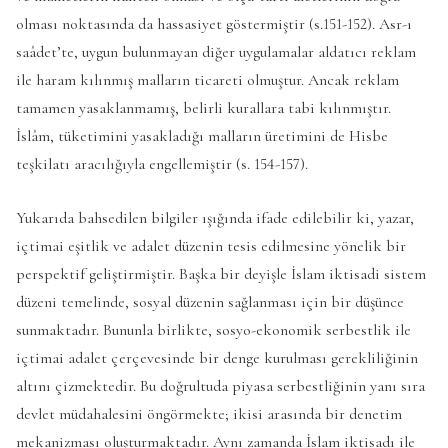
olması noktasında da hassasiyet göstermiştir (s.151-152). Asr-ı
saâdet’te, uygun bulunmayan diğer uygulamalar aldatıcı reklam
ile haram kılınmış malların ticareti olmuştur. Ancak reklam
tamamen yasaklanmamış, belirli kurallara tabi kılınmıştır.
İslâm, tüketimini yasakladığı malların üretimini de Hisbe
teşkilatı aracılığıyla engellemiştir (s. 154-157).
Yukarıda bahsedilen bilgiler ışığında ifade edilebilir ki, yazar,
içtimai eşitlik ve adalet düzenin tesis edilmesine yönelik bir
perspektif geliştirmiştir. Başka bir deyişle İslam iktisadi sistem
düzeni temelinde, sosyal düzenin sağlanması için bir düşünce
sunmaktadır. Bununla birlikte, sosyo-ekonomik serbestlik ile
içtimai adalet çerçevesinde bir denge kurulması gerekliliğinin
altını çizmektedir. Bu doğrultuda piyasa serbestliğinin yanı sıra
devlet müdahalesini öngörmekte; ikisi arasında bir denetim
mekanizması oluşturmaktadır. Aynı zamanda İslam iktisadı ile