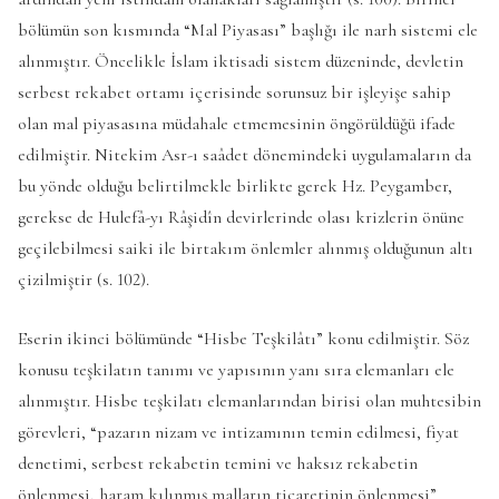
bölümün son kısmında “Mal Piyasası” başlığı ile narh sistemi ele
alınmıştır. Öncelikle İslam iktisadi sistem düzeninde, devletin
serbest rekabet ortamı içerisinde sorunsuz bir işleyişe sahip
olan mal piyasasına müdahale etmemesinin öngörüldüğü ifade
edilmiştir. Nitekim Asr-ı saâdet dönemindeki uygulamaların da
bu yönde olduğu belirtilmekle birlikte gerek Hz. Peygamber,
gerekse de Hulefâ-yı Râşidîn devirlerinde olası krizlerin önüne
geçilebilmesi saiki ile birtakım önlemler alınmış olduğunun altı
çizilmiştir (s. 102).
Eserin ikinci bölümünde “Hisbe Teşkilâtı” konu edilmiştir. Söz
konusu teşkilatın tanımı ve yapısının yanı sıra elemanları ele
alınmıştır. Hisbe teşkilatı elemanlarından birisi olan muhtesibin
görevleri, “pazarın nizam ve intizamının temin edilmesi, fiyat
denetimi, serbest rekabetin temini ve haksız rekabetin
önlenmesi, haram kılınmış malların ticaretinin önlenmesi”