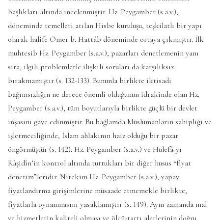
başlıkları altında incelenmiştir. Hz. Peygamber (s.a.v.),
döneminde temelleri atılan Hisbe kuruluşu, teşkilatlı bir yapı
olarak halife Ömer b. Hattâb döneminde ortaya çıkmıştır. İlk
muhtesib Hz. Peygamber (s.a.v.), pazarları denetlemenin yanı
sıra, ilgili problemlerle ilişkili soruları da karşılıksız
bırakmamıştır (s. 132-133). Bununla birlikte iktisadi
bağımsızlığın ne derece önemli olduğunun idrakinde olan Hz.
Peygamber (s.a.v.), tüm boyutlarıyla birlikte güçlü bir devlet
inşasını gaye edinmiştir. Bu bağlamda Müslümanların sahipliği ve
işletmeciliğinde, İslam ahlakının haiz olduğu bir pazar
öngörmüştür (s. 142). Hz. Peygamber (s.a.v.) ve Hulefâ-yı
Râşidîn’in kontrol altında tuttukları bir diğer husus “fiyat
denetim”leridir. Nitekim Hz. Peygamber (s.a.v.), yapay
fiyatlandırma girişimlerine müsaade etmemekle birlikte,
fiyatlarla oynanmasını yasaklamıştır (s. 149). Aynı zamanda mal
ve hizmetlerin kaliteli olması ve ölçü-tartı aletlerinin doğru