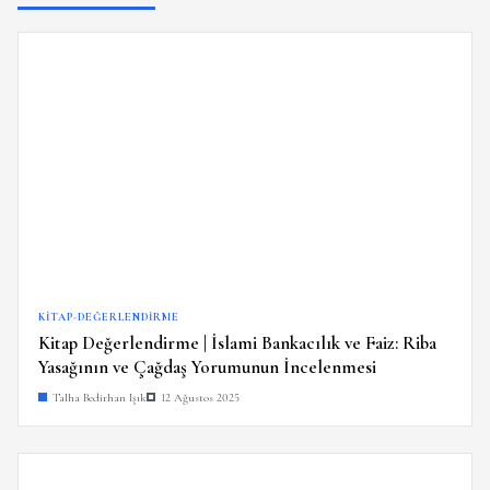
KITAP-DEĞERLENDIRME
Kitap Değerlendirme | İslami Bankacılık ve Faiz: Riba
Yasağının ve Çağdaş Yorumunun İncelenmesi
Talha Bedirhan Işık
12 Ağustos 2025