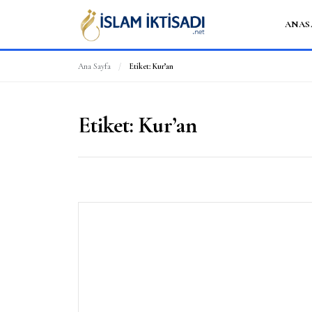
ANAS
Ana Sayfa
/
Etiket:
Kur’an
Etiket:
Kur’an