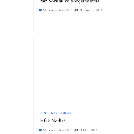
Faiz Sorunu ve Borçlandırma
Sümeyra Sultan Öztürk
21 Temmuz 2022
TEMEL KAVRAMLAR
İnfak Nedir?
Sümeyra Sultan Öztürk
11 Mart 2022