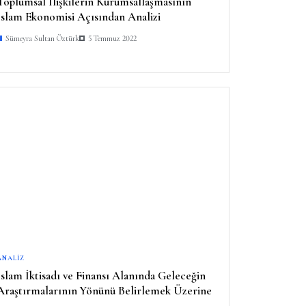
Toplumsal İlişkilerin Kurumsallaşmasının
İslam Ekonomisi Açısından Analizi
Sümeyra Sultan Öztürk
5 Temmuz 2022
ANALIZ
İslam İktisadı ve Finansı Alanında Geleceğin
Araştırmalarının Yönünü Belirlemek Üzerine