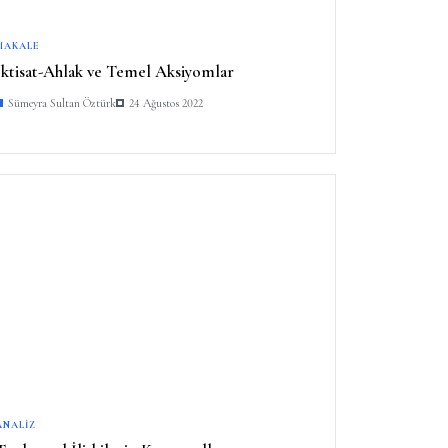
MAKALE
İktisat-Ahlak ve Temel Aksiyomlar
Sümeyra Sultan Öztürk
24 Ağustos 2022
ANALIZ