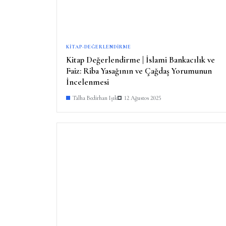
KITAP-DEĞERLENDIRME
Kitap Değerlendirme | İslami Bankacılık ve
Faiz: Riba Yasağının ve Çağdaş Yorumunun
İncelenmesi
Talha Bedirhan Işık
12 Ağustos 2025