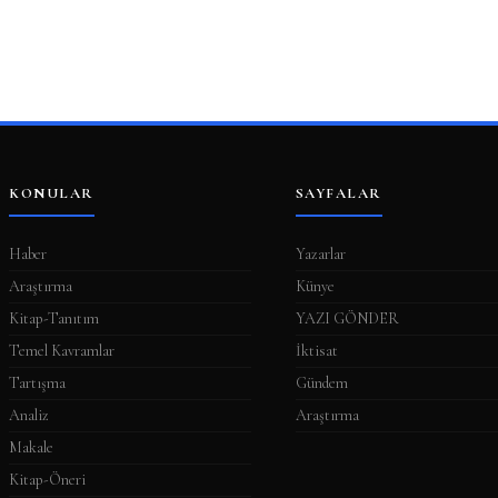
KONULAR
SAYFALAR
Haber
Yazarlar
Araştırma
Künye
Kitap-Tanıtım
YAZI GÖNDER
Temel Kavramlar
İktisat
Tartışma
Gündem
Analiz
Araştırma
Makale
Kitap-Öneri