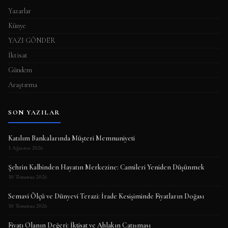
Yazarlar
Künye
YAZI GÖNDER
İktisat
Gündem
Araştırma
SON YAZILAR
Katılım Bankalarında Müşteri Memnuniyeti
3 Ağustos 2026
Şehrin Kalbinden Hayatın Merkezine: Camileri Yeniden Düşünmek
30 Temmuz 2026
Semavi Ölçü ve Dünyevi Terazi: İrade Kesişiminde Fiyatların Doğası
30 Temmuz 2026
Fiyatı Olanın Değeri: İktisat ve Ahlakın Çatışması