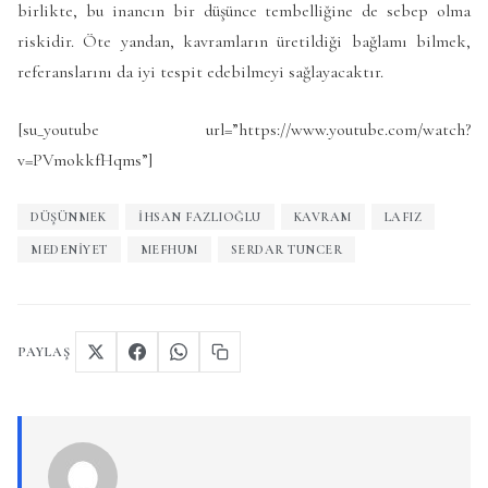
birlikte, bu inancın bir düşünce tembelliğine de sebep olma
riskidir. Öte yandan, kavramların üretildiği bağlamı bilmek,
referanslarını da iyi tespit edebilmeyi sağlayacaktır.
[su_youtube url=”https://www.youtube.com/watch?
v=PVmokkfHqms”]
DÜŞÜNMEK
İHSAN FAZLIOĞLU
KAVRAM
LAFIZ
MEDENIYET
MEFHUM
SERDAR TUNCER
PAYLAŞ