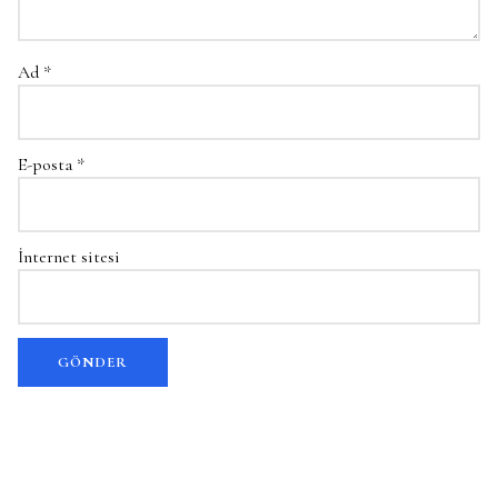
Ad
*
E-posta
*
İnternet sitesi