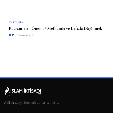
TARTIŞMA
Kavramların Önemi / Mefhumla ve Lafızla Düşünmek
13 Temmuz 2020
Adil bir dünya bereketli bir iktisat için…