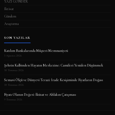
YAZI GÖNDER
İktisat
Gündem
Araştırma
SON YAZILAR
Katılım Bankalarında Müşteri Memnuniyeti
3 Ağustos 2026
Şehrin Kalbinden Hayatın Merkezine: Camileri Yeniden Düşünmek
30 Temmuz 2026
Semavi Ölçü ve Dünyevi Terazi: İrade Kesişiminde Fiyatların Doğası
30 Temmuz 2026
Fiyatı Olanın Değeri: İktisat ve Ahlakın Çatışması
9 Temmuz 2026