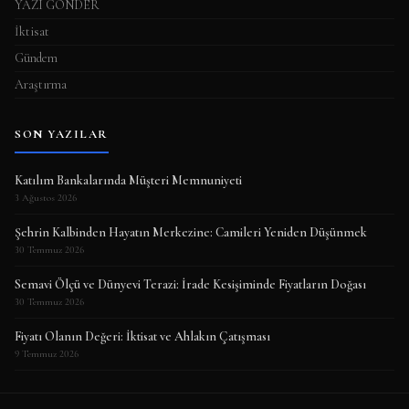
YAZI GÖNDER
İktisat
Gündem
Araştırma
SON YAZILAR
Katılım Bankalarında Müşteri Memnuniyeti
3 Ağustos 2026
Şehrin Kalbinden Hayatın Merkezine: Camileri Yeniden Düşünmek
30 Temmuz 2026
Semavi Ölçü ve Dünyevi Terazi: İrade Kesişiminde Fiyatların Doğası
30 Temmuz 2026
Fiyatı Olanın Değeri: İktisat ve Ahlakın Çatışması
9 Temmuz 2026