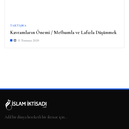
TARTIŞMA
Kavramların Önemi / Mefhumla ve Lafızla Düşünmek
13 Temmuz 2020
Adil bir dünya bereketli bir iktisat için…