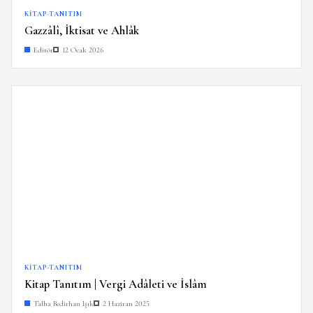
KITAP-TANITIM
Gazzâlî, İktisat ve Ahlâk
Editör
12 Ocak 2026
KITAP-TANITIM
Kitap Tanıtım | Vergi Adâleti ve İslâm
Talha Bedirhan Işık
2 Haziran 2025