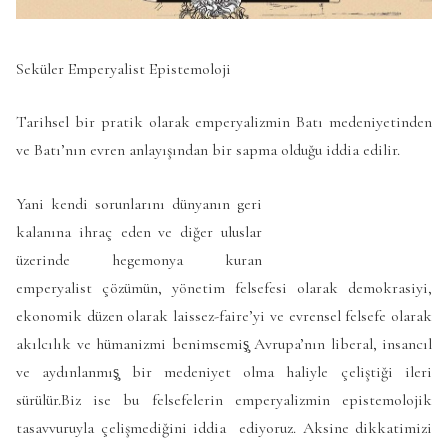
Seküler Emperyalist Epistemoloji
Tarihsel bir pratik olarak emperyalizmin Batı medeniyetinden
ve Batı’nın evren anlayışından bir sapma olduğu iddia edilir.
Yani kendi sorunlarını dünyanın geri
kalanına ihraç eden ve diğer uluslar
üzerinde hegemonya kuran
emperyalist çözümün, yönetim felsefesi olarak demokrasiyi,
ekonomik düzen olarak laissez-faire’yi ve evrensel felsefe olarak
akılcılık ve hümanizmi benimsemiş̧ Avrupa’nın liberal, insancıl
ve aydınlanmış̧ bir medeniyet olma haliyle çeliştiği ileri
sürülür.Biz ise bu felsefelerin emperyalizmin epistemolojik
tasavvuruyla çelişmediğini iddia ediyoruz. Aksine dikkatimizi