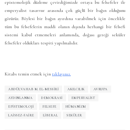
epistemolojik düzleme çevirdiğimizde ortaya bu felsefeler ile
emperyalist tasavvur arasında çok güçlü̈ bir bağın olduğunu
görürüz. Böylesi bir bağın ayırdına varabilmek için öncelikle
tüm bu felsefelerin maddi olanın dışında herhangi bir felsefi
sistemi kabul etmemeleri anlamında, doğası gereği seküler
felsefeler oldukları tespiti yapılmalıdır.
Kitabı temin etmek için
tıklayınız.
ABDÜLVAHAB M. EL-MESSIRI
AKILCILIK
AVRUPA
AYDINLANMA
DEMOKRASI
EMPERYALIST
EPISTEMOLOJI
FELSEFE
HÜMANIZM
LAISSEZ-FAIRE
LIBERAL
SEKÜLER