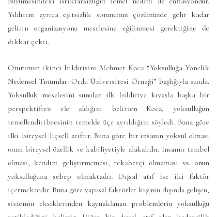
büyümesindeki istikrarsızlığın temel nedeni de enflasyondur.
Yıldırım ayrıca eşitsizlik sorununun çözümünde gelir kadar
gelirin organizasyonu meselesine eğilinmesi gerektiğine de
dikkat çekti.
Oturumun ikinci bildirisini Mehmet Koca “Yoksulluğa Yönelik
Nedensel Tutumlar: Ordu Üniversitesi Örneği” başlığıyla sundu.
Yoksulluk meselesini sunulan ilk bildiriye kıyasla başka bir
perspektiften ele aldığını belirten Koca, yoksulluğun
temellendirilmesinin temelde üçe ayrıldığını söyledi. Buna göre
ilki bireysel (içsel) atıftır. Buna göre bir insanın yoksul olması
onun bireysel özellik ve kabiliyetiyle alakalıdır. İnsanın tembel
olması, kendini geliştirmemesi, rekabetçi olmaması vs. onun
yoksulluğuna sebep olmaktadır. Dışsal atıf ise iki faktör
içermektedir. Buna göre yapısal faktörler kişinin dışında gelişen,
sistemin eksiklerinden kaynaklanan problemlerin yoksulluğu
tetiklediğini belirtir. Diğer bir dışsal atıf olan kadercilik