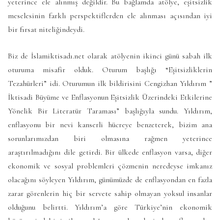
yeterince ele alınmış değildir. Bu bağlamda atölye, eşitsizlik
meselesinin farklı perspektiflerden ele alınması açısından iyi
bir fırsat niteliğindeydi.
Biz de İslamiktisadı.net olarak atölyenin ikinci günü sabah ilk
oturuma misafir olduk. Oturum başlığı “Eşitsizliklerin
Tezahürleri” idi. Oturumun ilk bildirisini Cengizhan Yıldırım ”
İktisadi Büyüme ve Enflasyonun Eşitsizlik Üzerindeki Etkilerine
Yönelik Bir Literatür Taraması” başlığıyla sundu. Yıldırım,
enflasyonu bir nevi kanserli hücreye benzeterek, bizim ana
sorunlarımızdan biri olmasına rağmen yeterince
araştırılmadığını dile getirdi. Bir ülkede enflasyon varsa, diğer
ekonomik ve sosyal problemleri çözmenin neredeyse imkanız
olacağını söyleyen Yıldırım, günümüzde de enflasyondan en fazla
zarar görenlerin hiç bir servete sahip olmayan yoksul insanlar
olduğunu belirtti. Yıldırım’a göre Türkiye’nin ekonomik