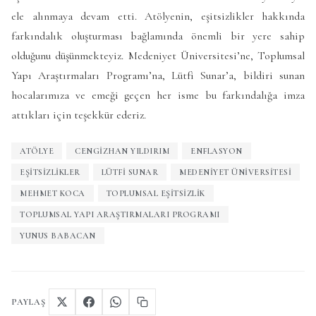
ele alınmaya devam etti. Atölyenin, eşitsizlikler hakkında
farkındalık oluşturması bağlamında önemli bir yere sahip
olduğunu düşünmekteyiz. Medeniyet Üniversitesi’ne, Toplumsal
Yapı Araştırmaları Programı’na, Lütfi Sunar’a, bildiri sunan
hocalarımıza ve emeği geçen her isme bu farkındalığa imza
attıkları için teşekkür ederiz.
ATÖLYE
CENGIZHAN YILDIRIM
ENFLASYON
EŞITSIZLIKLER
LÜTFI SUNAR
MEDENIYET ÜNIVERSITESI
MEHMET KOCA
TOPLUMSAL EŞITSIZLIK
TOPLUMSAL YAPI ARAŞTIRMALARI PROGRAMI
YUNUS BABACAN
PAYLAŞ