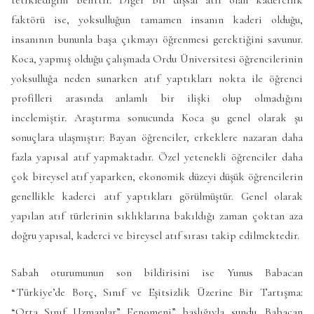
faktörü ise, yoksulluğun tamamen insanın kaderi olduğu,
insanının bununla başa çıkmayı öğrenmesi gerektiğini savunur.
Koca, yapmış olduğu çalışmada Ordu Üniversitesi öğrencilerinin
yoksulluğa neden sunarken atıf yaptıkları nokta ile öğrenci
profilleri arasında anlamlı bir ilişki olup olmadığını
incelemiştir. Araştırma sonucunda Koca şu genel olarak şu
sonuçlara ulaşmıştır: Bayan öğrenciler, erkeklere nazaran daha
fazla yapısal atıf yapmaktadır. Özel yetenekli öğrenciler daha
çok bireysel atıf yaparken, ekonomik düzeyi düşük öğrencilerin
genellikle kaderci atıf yaptıkları görülmüştür. Genel olarak
yapılan atıf türlerinin sıklıklarına bakıldığı zaman çoktan aza
doğru yapısal, kaderci ve bireysel atıf sırası takip edilmektedir.
Sabah oturumunun son bildirisini ise Yunus Babacan
“Türkiye’de Borç, Sınıf ve Eşitsizlik Üzerine Bir Tartışma:
“Orta Sınıf Uzmanlar” Fenomeni” başlığıyla sundu. Babacan