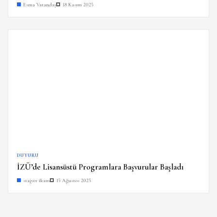
Esma Vatandaş
18 Kasım 2025
DUYURU
İZÜ’de Lisansüstü Programlara Başvurular Başladı
stajyer ikam
15 Ağustos 2025