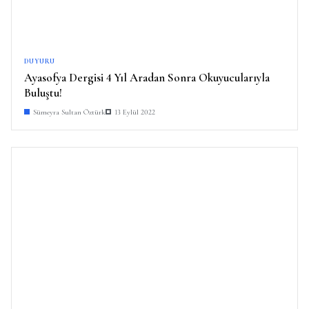
DUYURU
Ayasofya Dergisi 4 Yıl Aradan Sonra Okuyucularıyla
Buluştu!
Sümeyra Sultan Öztürk
13 Eylül 2022