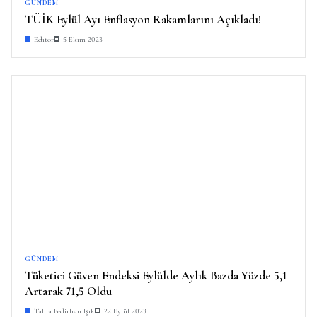
GÜNDEM
TÜİK Eylül Ayı Enflasyon Rakamlarını Açıkladı!
Editör
5 Ekim 2023
GÜNDEM
Tüketici Güven Endeksi Eylülde Aylık Bazda Yüzde 5,1
Artarak 71,5 Oldu
Talha Bedirhan Işık
22 Eylül 2023