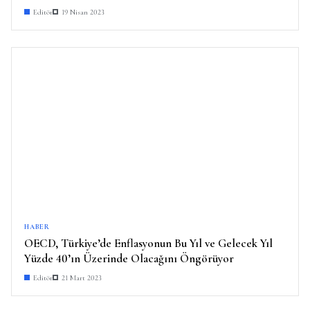
Editör
19 Nisan 2023
HABER
OECD, Türkiye’de Enflasyonun Bu Yıl ve Gelecek Yıl
Yüzde 40’ın Üzerinde Olacağını Öngörüyor
Editör
21 Mart 2023