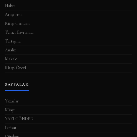
a
Haber
s
Araştırma
ı
Kitap-Tanıtım
Temel Kavramlar
Tartışma
Analiz
Makale
Kitap-Öneri
SAYFALAR
Yazarlar
Künye
YAZI GÖNDER
İktisat
Gündem