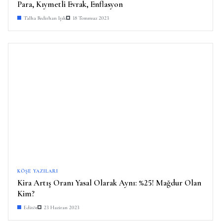
Para, Kıymetli Evrak, Enflasyon
Talha Bedirhan Işık
18 Temmuz 2023
KÖŞE YAZILARI
Kira Artış Oranı Yasal Olarak Aynı: %25! Mağdur Olan
Kim?
Editör
23 Haziran 2023