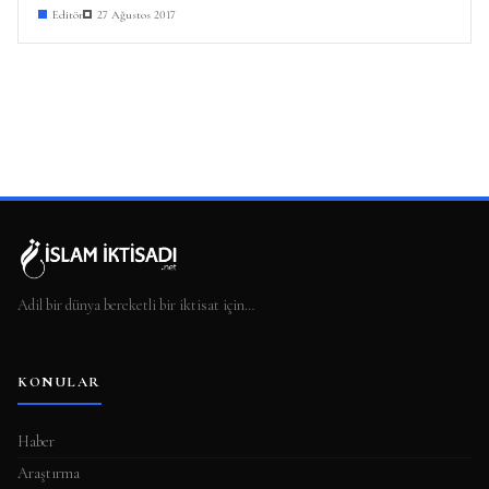
Editör
27 Ağustos 2017
Adil bir dünya bereketli bir iktisat için…
KONULAR
Haber
Araştırma