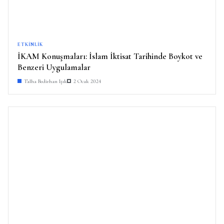
ETKINLIK
İKAM Konuşmaları: İslam İktisat Tarihinde Boykot ve
Benzeri Uygulamalar
Talha Bedirhan Işık
2 Ocak 2024