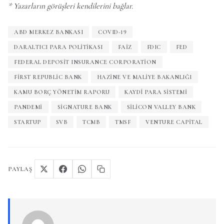
* Yazarların görüşleri kendilerini bağlar.
ABD MERKEZ BANKASI
COVID-19
DARALTICI PARA POLITIKASI
FAIZ
FDIC
FED
FEDERAL DEPOSIT INSURANCE CORPORATION
FIRST REPUBLIC BANK
HAZINE VE MALIYE BAKANLIĞI
KAMU BORÇ YÖNETIM RAPORU
KAYDÎ PARA SISTEMI
PANDEMI
SIGNATURE BANK
SILICON VALLEY BANK
STARTUP
SVB
TCMB
TMSF
VENTURE CAPITAL
PAYLAŞ