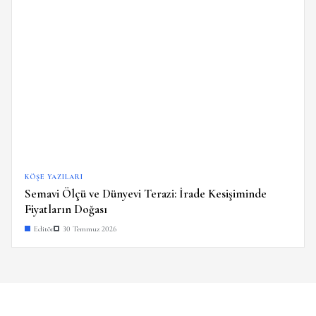
KÖŞE YAZILARI
Semavi Ölçü ve Dünyevi Terazi: İrade Kesişiminde
Fiyatların Doğası
Editör
30 Temmuz 2026