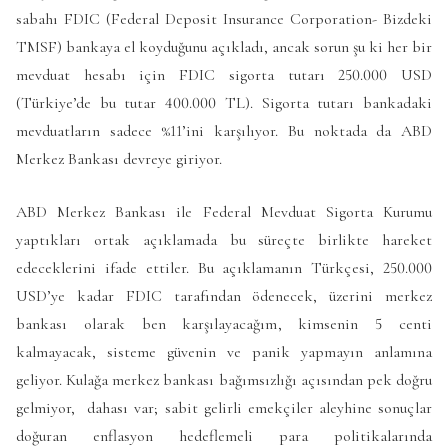
sabahı FDIC (Federal Deposit Insurance Corporation- Bizdeki
TMSF) bankaya el koyduğunu açıkladı, ancak sorun şu ki her bir
mevduat hesabı için FDIC sigorta tutarı 250.000 USD
(Türkiye’de bu tutar 400.000 TL). Sigorta tutarı bankadaki
mevduatların sadece %11’ini karşılıyor. Bu noktada da ABD
Merkez Bankası devreye giriyor.
ABD Merkez Bankası ile Federal Mevduat Sigorta Kurumu
yaptıkları ortak açıklamada bu süreçte birlikte hareket
edeceklerini ifade ettiler. Bu açıklamanın Türkçesi, 250.000
USD’ye kadar FDIC tarafından ödenecek, üzerini merkez
bankası olarak ben karşılayacağım, kimsenin 5 centi
kalmayacak, sisteme güvenin ve panik yapmayın anlamına
geliyor. Kulağa merkez bankası bağımsızlığı açısından pek doğru
gelmiyor, dahası var; sabit gelirli emekçiler aleyhine sonuçlar
doğuran enflasyon hedeflemeli para politikalarında