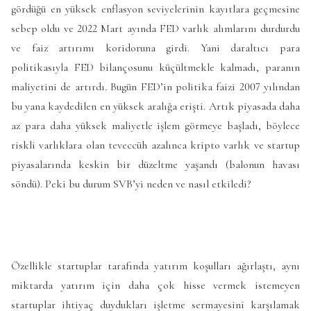
gördüğü en yüksek enflasyon seviyelerinin kayıtlara geçmesine
sebep oldu ve 2022 Mart ayında FED varlık alımlarını durdurdu
ve faiz artırımı koridoruna girdi. Yani daraltıcı para
politikasıyla FED bilançosunu küçültmekle kalmadı, paranın
maliyetini de artırdı. Bugün FED’in politika faizi 2007 yılından
bu yana kaydedilen en yüksek aralığa erişti. Artık piyasada daha
az para daha yüksek maliyetle işlem görmeye başladı, böylece
riskli varlıklara olan teveccüh azalınca kripto varlık ve startup
piyasalarında keskin bir düzeltme yaşandı (balonun havası
söndü). Peki bu durum SVB’yi neden ve nasıl etkiledi?
Özellikle startuplar tarafında yatırım koşulları ağırlaştı, aynı
miktarda yatırım için daha çok hisse vermek istemeyen
startuplar ihtiyaç duydukları işletme sermayesini karşılamak