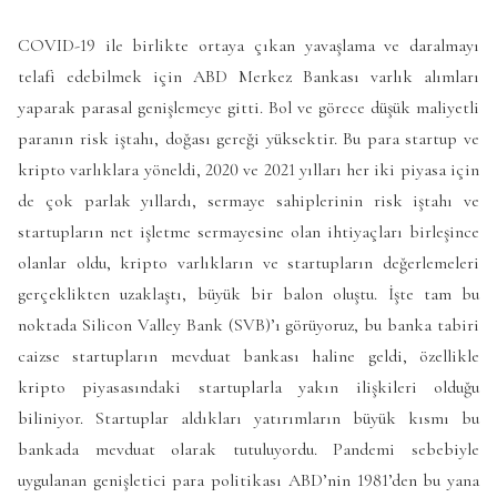
COVID-19 ile birlikte ortaya çıkan yavaşlama ve daralmayı
telafi edebilmek için ABD Merkez Bankası varlık alımları
yaparak parasal genişlemeye gitti. Bol ve görece düşük maliyetli
paranın risk iştahı, doğası gereği yüksektir. Bu para startup ve
kripto varlıklara yöneldi, 2020 ve 2021 yılları her iki piyasa için
de çok parlak yıllardı, sermaye sahiplerinin risk iştahı ve
startupların net işletme sermayesine olan ihtiyaçları birleşince
olanlar oldu, kripto varlıkların ve startupların değerlemeleri
gerçeklikten uzaklaştı, büyük bir balon oluştu. İşte tam bu
noktada Silicon Valley Bank (SVB)’ı görüyoruz, bu banka tabiri
caizse startupların mevduat bankası haline geldi, özellikle
kripto piyasasındaki startuplarla yakın ilişkileri olduğu
biliniyor. Startuplar aldıkları yatırımların büyük kısmı bu
bankada mevduat olarak tutuluyordu. Pandemi sebebiyle
uygulanan genişletici para politikası ABD’nin 1981’den bu yana