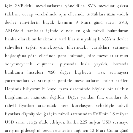
için SVB’deki mevduatlarına yöneldiler. SVB mevduat çıkışı
talebine cevap verebilmek için ellerinde tuttukları uzun vadeli
devlet tahvillerin büyük kısmını 9 Mart günü sattı. SVB,
ABD’deki bankalar içinde elinde en çok tahvil bulunduran
banka olarak anılmaktadır, varlıklarının yaklaşık %55’ini devlet
tahvilleri teşkil etmekteydi. Ellerindeki varlıkları satmaya
başladığına göre ellerinde para kalmadı, bize mevduatlarımızı
ödeyemeyecek düşüncesi piyasada hızla yayıldı, borsada
bankanın hisseleri %60 değer kaybetti, risk sermayesi
yatırımcıları ve staruplar panikle mevduatlarını talep ettiler.
Hepimiz biliyoruz ki kaydî para sisteminde böylesi bir talebin
karşılanması mümkün değildir. Diğer yandan faiz oranları ile
tahvil fiyatları arasındaki ters korelasyon sebebiyle tahvil
fiyatları düşmüş olduğu için tahvil satımından SVB’nin 1.8 milyar
USD zarar ettiği ifade ediliyor. Banka 2.25 milyar USD sermaye
artışına gideceğini beyan etmesine rağmen 10 Mart Cuma günü