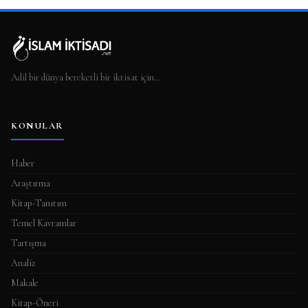
Adil bir dünya bereketli bir iktisat için…
KONULAR
Haber
Araştırma
Kitap-Tanıtım
Temel Kavramlar
Tartışma
Analiz
Makale
Kitap-Öneri