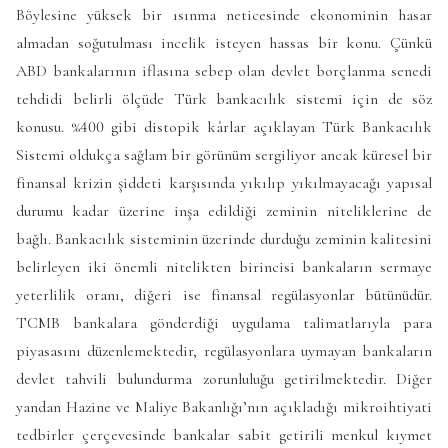
Böylesine yüksek bir ısınma neticesinde ekonominin hasar
almadan soğutulması incelik isteyen hassas bir konu. Çünkü
ABD bankalarının iflasına sebep olan devlet borçlanma senedi
tehdidi belirli ölçüde Türk bankacılık sistemi için de söz
konusu. %400 gibi distopik kârlar açıklayan Türk Bankacılık
Sistemi oldukça sağlam bir görünüm sergiliyor ancak küresel bir
finansal krizin şiddeti karşısında yıkılıp yıkılmayacağı yapısal
durumu kadar üzerine inşa edildiği zeminin niteliklerine de
bağlı. Bankacılık sisteminin üzerinde durduğu zeminin kalitesini
belirleyen iki önemli nitelikten birincisi bankaların sermaye
yeterlilik oranı, diğeri ise finansal regülasyonlar bütünüdür.
TCMB bankalara gönderdiği uygulama talimatlarıyla para
piyasasını düzenlemektedir, regülasyonlara uymayan bankaların
devlet tahvili bulundurma zorunluluğu getirilmektedir. Diğer
yandan Hazine ve Maliye Bakanlığı’nın açıkladığı mikroihtiyati
tedbirler çerçevesinde bankalar sabit getirili menkul kıymet