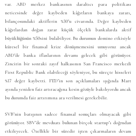
var. ABD merkez bankasının daraltıcı para politikası
neticesinde değer kaybeden kâğıtların bankaya zararı,
bilançosundaki aktiflerin %30’u civarında. Değer kaybeden
kâğıtlardan doğan zarar küçük ölçekli bankalarda aktif
büyüklüğünün %50sini bulabiliyor. Bu durumun domino etkisiyle
küresel bir finansal krize dönüşmemesini umuyoruz ancak
ABD’de banka iflaslarının devamı gelecek gibi görünüyor.
Zincirin bir sonraki zayıf halkasının San Francisco merkezli
First Republic Bank olabileceği söyleniyor, bu süreçte hisseleri
%17 değer kaybetti. FED’in son açıklamaları ışığında Mart
ayında yeniden faiz artıracağına kesin gözüyle bakılıyordu ancak
bu durumda faiz artırımına ara verilmesi gerekebilir.
SVB’nin batışının sadece finansal sonuçları olmayacak gibi
görünüyor. SBV’de mevduatı bulunan birçok startup’ı doğrudan
etkileyecek. Özellikle bir süredir işten çıkarmaların devam