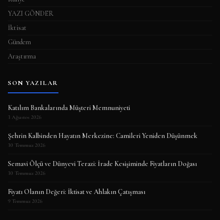
YAZI GÖNDER
İktisat
Gündem
Araştırma
SON YAZILAR
Katılım Bankalarında Müşteri Memnuniyeti
3 Ağustos 2026
Şehrin Kalbinden Hayatın Merkezine: Camileri Yeniden Düşünmek
30 Temmuz 2026
Semavi Ölçü ve Dünyevi Terazi: İrade Kesişiminde Fiyatların Doğası
30 Temmuz 2026
Fiyatı Olanın Değeri: İktisat ve Ahlakın Çatışması
9 Temmuz 2026