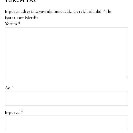
YORUM YAZ
E-posta adresiniz yayınlanmayacak.
Gerekli alanlar
*
ile
işaretlenmişlerdir
Yorum
*
Ad
*
E-posta
*