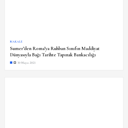
MAKALE
Sumer’den Roma’ya Ruhban Sınıfın Maddiyat
Dünyasıyla Bağı Tarihte Tapınak Bankacılığı
30 Mayıs 2021