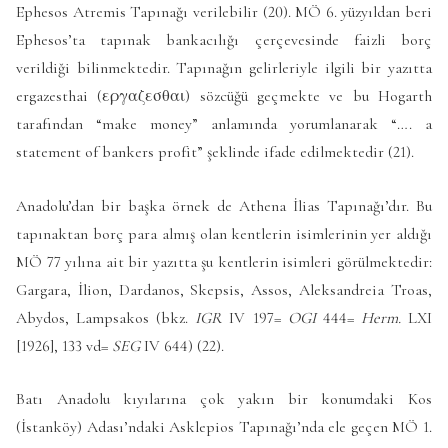
Ephesos Atremis Tapınağı verilebilir (20). MÖ 6. yüzyıldan beri
Ephesos’ta tapınak bankacılığı çerçevesinde faizli borç
verildiği bilinmektedir. Tapınağın gelirleriyle ilgili bir yazıtta
ergazesthai (εργαζεσθαι) sözcüğü geçmekte ve bu Hogarth
tarafından “make money” anlamında yorumlanarak “…. a
statement of bankers profit” şeklinde ifade edilmektedir (21).
Anadolu’dan bir başka örnek de Athena İlias Tapınağı’dır. Bu
tapınaktan borç para almış olan kentlerin isimlerinin yer aldığı
MÖ 77 yılına ait bir yazıtta şu kentlerin isimleri görülmektedir:
Gargara, İlion, Dardanos, Skepsis, Assos, Aleksandreia Troas,
Abydos, Lampsakos (bkz.
IGR
IV 197=
OGI
444=
Herm.
LXI
[1926], 133 vd=
SEG
IV 644) (22).
Batı Anadolu kıyılarına çok yakın bir konumdaki Kos
(İstanköy) Adası’ndaki Asklepios Tapınağı’nda ele geçen MÖ 1.