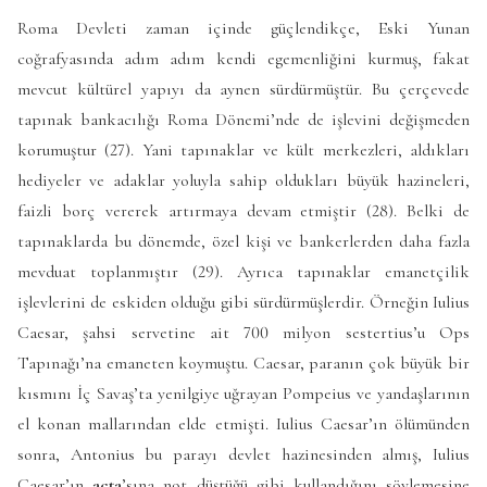
Roma Devleti zaman içinde güçlendikçe, Eski Yunan
coğrafyasında adım adım kendi egemenliğini kurmuş, fakat
mevcut kültürel yapıyı da aynen sürdürmüştür. Bu çerçevede
tapınak bankacılığı Roma Dönemi’nde de işlevini değişmeden
korumuştur (27). Yani tapınaklar ve kült merkezleri, aldıkları
hediyeler ve adaklar yoluyla sahip oldukları büyük hazineleri,
faizli borç vererek artırmaya devam etmiştir (28). Belki de
tapınaklarda bu dönemde, özel kişi ve bankerlerden daha fazla
mevduat toplanmıştır (29). Ayrıca tapınaklar emanetçilik
işlevlerini de eskiden olduğu gibi sürdürmüşlerdir. Örneğin Iulius
Caesar, şahsi servetine ait 700 milyon sestertius’u Ops
Tapınağı’na emaneten koymuştu. Caesar, paranın çok büyük bir
kısmını İç Savaş’ta yenilgiye uğrayan Pompeius ve yandaşlarının
el konan mallarından elde etmişti. Iulius Caesar’ın ölümünden
sonra, Antonius bu parayı devlet hazinesinden almış, Iulius
Caesar’ın
acta
’sına not düştüğü gibi kullandığını söylemesine