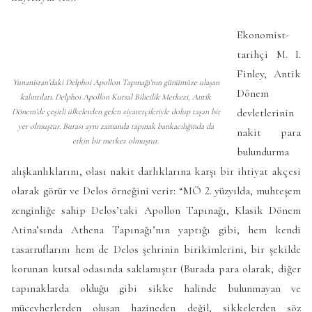
Ekonomist-
tarihçi M. I.
Finley, Antik
Yunanistan’daki Delphoi Apollon Tapınağı’nın günümüze ulaşan
Dönem
kalıntıları. Delphoi Apollon Kutsal Bilicilik Merkezi, Antik
devletlerinin
Dönem’de çeşitli ülkelerden gelen ziyaretçileriyle dolup taşan bir
yer olmuştur. Burası aynı zamanda tapınak bankacılığında da
nakit para
etkin bir merkez olmuştur.
bulundurma
alışkanlıklarını, olası nakit darlıklarına karşı bir ihtiyat akçesi
olarak görür ve Delos örneğini verir: “MÖ 2. yüzyılda, muhteşem
zenginliğe sahip Delos’taki Apollon Tapınağı, Klasik Dönem
Atina’sında Athena Tapınağı’nın yaptığı gibi, hem kendi
tasarruflarını hem de Delos şehrinin birikimlerini, bir şekilde
korunan kutsal odasında saklamıştır (Burada para olarak, diğer
tapınaklarda olduğu gibi sikke halinde bulunmayan ve
mücevherlerden oluşan hazineden değil, sikkelerden söz