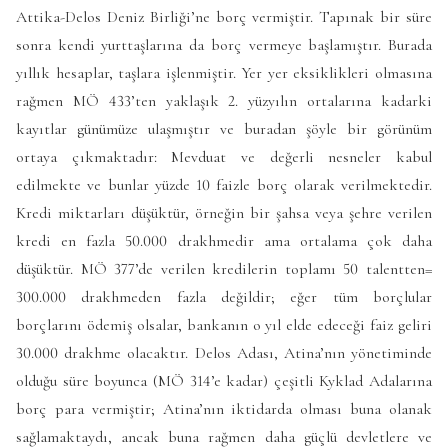
Attika-Delos Deniz Birliği’ne borç vermiştir. Tapınak bir süre
sonra kendi yurttaşlarına da borç vermeye başlamıştır. Burada
yıllık hesaplar, taşlara işlenmiştir. Yer yer eksiklikleri olmasına
rağmen MÖ 433’ten yaklaşık 2. yüzyılın ortalarına kadarki
kayıtlar günümüze ulaşmıştır ve buradan şöyle bir görünüm
ortaya çıkmaktadır: Mevduat ve değerli nesneler kabul
edilmekte ve bunlar yüzde 10 faizle borç olarak verilmektedir.
Kredi miktarları düşüktür, örneğin bir şahsa veya şehre verilen
kredi en fazla 50.000 drakhmedir ama ortalama çok daha
düşüktür. MÖ 377’de verilen kredilerin toplamı 50 talentten=
300.000 drakhmeden fazla değildir; eğer tüm borçlular
borçlarını ödemiş olsalar, bankanın o yıl elde edeceği faiz geliri
30.000 drakhme olacaktır. Delos Adası, Atina’nın yönetiminde
olduğu süre boyunca (MÖ 314’e kadar) çeşitli Kyklad Adalarına
borç para vermiştir; Atina’nın iktidarda olması buna olanak
sağlamaktaydı, ancak buna rağmen daha güçlü devletlere ve