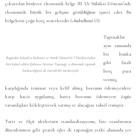
çıkartılan binlerce ekonomik belge III. Ur Sülalesi Dönemi’nde
ekonomide büyük bir gelişme görüldüğüne işaret eder. Bu
belgelerin çoğu borç senetleridir (=hubullum) (5).
Tapınaklar
aynı zamanda
bir banka
Bugünkü Selçuk’ta bulunan ve Antik Dönem’in 7 Harikası’ndan
gibi faizli
biri kabul edilen Ephesos Artemis Tapınağı, o dönemde tapınak
borç para
bankacılığının da önemli bir merkeziydi.
vermiş,
karşılığında teminat veya kefil almış, borcunu ödemeyenlere
karşı haciz uygulamış, hatta borcunu ödemeyen özgür
vatandaşları köleleştirerek satmış ve alacağını tahsil etmiştir.
Tartı ve ölçü aletlerinin standardizasyonu, faiz oranlarının
düzenlenmesi gibi pratik işler de tapınağın yetki alanında yer