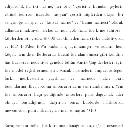
ediyorum). Bu iki hazine, her biri “içerisine konulan şeylerin
türünü belirten işaretler taşıyan” çeşitli küplerden oluşan bir
zenginliğe sahipti ve “kutsal hazine” ve “kamu hazinesi” olarak
adlandırılmaktaydı. Delos aslında çok fazla birikime sahipti -
küplerden bir grubu 48.000 drakhmeden fazla sikke alabiliyordu
ve MÖ 188’den 169’a kadar hiç açılmamıştı- ve adanın hem
küçük hem de milletlerarası kutsal bir alan olması gibi kendine
has karakteri nedeniyle genelde bütün Antik Çağ devletleri için
bir model teşkil etmemiştir. Ancak hazinelerin imparatorluğun
farklı merkezlerine yayılması ve hazinede nakit para
bulundurma ilkesi, Roma imparatorlarını sınırlandırmıştır. Yeni
bir imparator başa geldiğinde askerlere para dağıtmak adet
olmaya başladığında, dağıtılan para, küplerde hâlihazırda
mevcut olan para miktarıyla sınırlı olmuştur.” (16)
Savaş zamanı belirli bir korunma olanağı sunan, değerli nesneleri