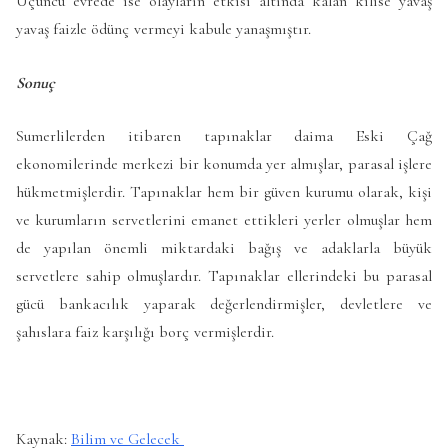
Üçüncü evrede ise olayların etkisi altında kalan kilise yavaş
yavaş faizle ödünç vermeyi kabule yanaşmıştır.
Sonuç
Sumerlilerden itibaren tapınaklar daima Eski Çağ
ekonomilerinde merkezi bir konumda yer almışlar, parasal işlere
hükmetmişlerdir. Tapınaklar hem bir güven kurumu olarak, kişi
ve kurumların servetlerini emanet ettikleri yerler olmuşlar hem
de yapılan önemli miktardaki bağış ve adaklarla büyük
servetlere sahip olmuşlardır. Tapınaklar ellerindeki bu parasal
gücü bankacılık yaparak değerlendirmişler, devletlere ve
şahıslara faiz karşılığı borç vermişlerdir.
Kaynak:
Bilim ve Gelecek