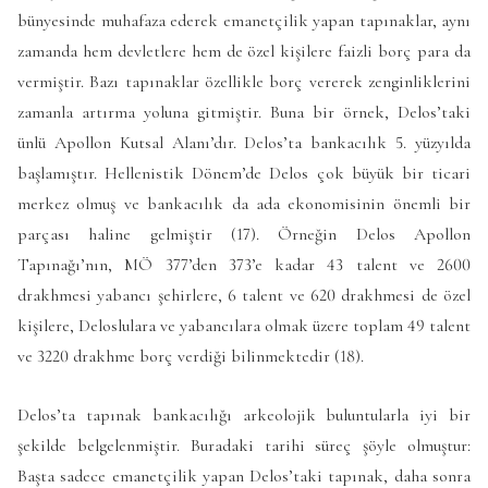
bünyesinde muhafaza ederek emanetçilik yapan tapınaklar, aynı
zamanda hem devletlere hem de özel kişilere faizli borç para da
vermiştir. Bazı tapınaklar özellikle borç vererek zenginliklerini
zamanla artırma yoluna gitmiştir. Buna bir örnek, Delos’taki
ünlü Apollon Kutsal Alanı’dır. Delos’ta bankacılık 5. yüzyılda
başlamıştır. Hellenistik Dönem’de Delos çok büyük bir ticari
merkez olmuş ve bankacılık da ada ekonomisinin önemli bir
parçası haline gelmiştir (17). Örneğin Delos Apollon
Tapınağı’nın, MÖ 377’den 373’e kadar 43 talent ve 2600
drakhmesi yabancı şehirlere, 6 talent ve 620 drakhmesi de özel
kişilere, Deloslulara ve yabancılara olmak üzere toplam 49 talent
ve 3220 drakhme borç verdiği bilinmektedir (18).
Delos’ta tapınak bankacılığı arkeolojik buluntularla iyi bir
şekilde belgelenmiştir. Buradaki tarihi süreç şöyle olmuştur:
Başta sadece emanetçilik yapan Delos’taki tapınak, daha sonra