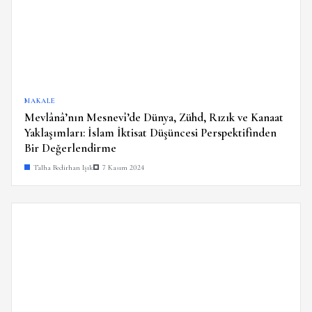
MAKALE
Mevlânâ’nın Mesnevî’de Dünya, Zühd, Rızık ve Kanaat
Yaklaşımları: İslam İktisat Düşüncesi Perspektifinden
Bir Değerlendirme
Talha Bedirhan Işık
7 Kasım 2024