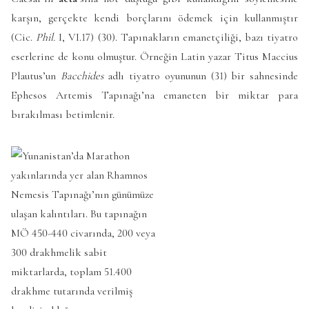
karşın, gerçekte kendi borçlarını ödemek için kullanmıştır
(Cic.
Phil.
I, VI.17) (30). Tapınakların emanetçiliği, bazı tiyatro
eserlerine de konu olmuştur. Örneğin Latin yazar Titus Maccius
Plautus’un
Bacchides
adlı tiyatro oyununun (31) bir sahnesinde
Ephesos Artemis Tapınağı’na emaneten bir miktar para
bırakılması betimlenir.