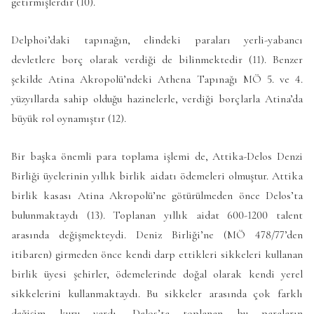
getirmişlerdir (10).
Delphoi’daki tapınağın, elindeki paraları yerli-yabancı
devletlere borç olarak verdiği de bilinmektedir (11). Benzer
şekilde Atina Akropolü’ndeki Athena Tapınağı MÖ 5. ve 4.
yüzyıllarda sahip olduğu hazinelerle, verdiği borçlarla Atina’da
büyük rol oynamıştır (12).
Bir başka önemli para toplama işlemi de, Attika-Delos Denzi
Birliği üyelerinin yıllık birlik aidatı ödemeleri olmuştur. Attika
birlik kasası Atina Akropolü’ne götürülmeden önce Delos’ta
bulunmaktaydı (13). Toplanan yıllık aidat 600-1200 talent
arasında değişmekteydi. Deniz Birliği’ne (MÖ 478/77’den
itibaren) girmeden önce kendi darp ettikleri sikkeleri kullanan
birlik üyesi şehirler, ödemelerinde doğal olarak kendi yerel
sikkelerini kullanmaktaydı. Bu sikkeler arasında çok farklı
değişim kuru vardı. Delos’ta toplanan bu paraların