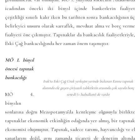
icadından önceki iki binyıl içinde bankerlerin faaliyet
çeşitliliği sınırlı kalır iken bu tarihten sonra bankacılığının üç
belirleyici unsuru olarak sarraflık, mevduat alma ve borç verme
faaliyeti öne çıkmıştır. Tapınaklar da bankacılık faaliyetleriyle,
Eski Çağ bankacılığında her zaman önem taşımıştır.
MÖ 1. binyıl
öncesi tapınak
bankacılığı
Irak’ta Eski Çağ Uruk yerleşim yerinde bulunan Eanna tapınak
alanında ele geçen çiviyazılı tabletlerin arasında çok sayıda borç
MÖ 4.
senedi (= hubullum) de vardır
binyılın
sonlarına doğru Mezopotamya’da kentleşme olgusuyla birlikte
tapınaklar ekonomik etkinliğin odağında yer almış, bir tapınak
ekonomisi oluşmuştur. Tapınak, sadece tarımı, hayvancılığı ve el
sanatlarını değil, aynı zamanda ticareti de denetim altında