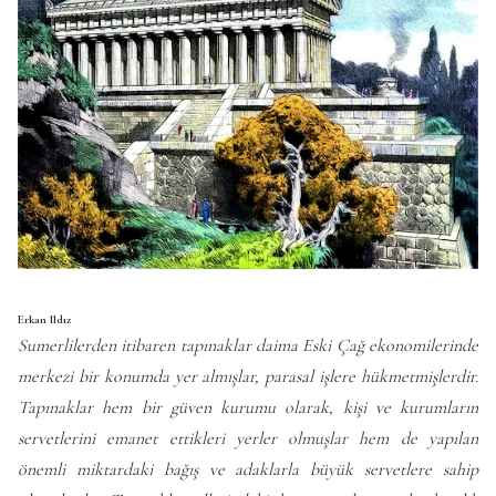
Erkan Ildız
Sumerlilerden itibaren tapınaklar daima Eski Çağ ekonomilerinde
merkezi bir konumda yer almışlar, parasal işlere hükmetmişlerdir.
Tapınaklar hem bir güven kurumu olarak, kişi ve kurumların
servetlerini emanet ettikleri yerler olmuşlar hem de yapılan
önemli miktardaki bağış ve adaklarla büyük servetlere sahip