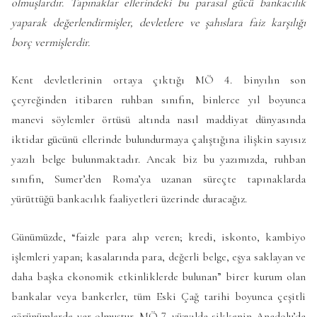
olmuşlardır. Tapınaklar ellerindeki bu parasal gücü bankacılık
yaparak değerlendirmişler, devletlere ve şahıslara faiz karşılığı
borç vermişlerdir.
Kent devletlerinin ortaya çıktığı MÖ 4. binyılın son
çeyreğinden itibaren ruhban sınıfın, binlerce yıl boyunca
manevi söylemler örtüsü altında nasıl maddiyat dünyasında
iktidar gücünü ellerinde bulundurmaya çalıştığına ilişkin sayısız
yazılı belge bulunmaktadır. Ancak biz bu yazımızda, ruhban
sınıfın, Sumer’den Roma’ya uzanan süreçte tapınaklarda
yürüttüğü bankacılık faaliyetleri üzerinde duracağız.
Günümüzde, “faizle para alıp veren; kredi, iskonto, kambiyo
işlemleri yapan; kasalarında para, değerli belge, eşya saklayan ve
daha başka ekonomik etkinliklerde bulunan” birer kurum olan
bankalar veya bankerler, tüm Eski Çağ tarihi boyunca çeşitli
görünümlerde var olmuştur. MÖ 7. yüzyılda sikkenin Anadolu’da