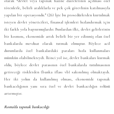
olarak “devlet veya tapınak hazine dairelerinin açılması özel
törenlerle, belirli aralıklarla ve pek çok görevlinin katılmasıyla
yapılan bir operasyondu.” (26) İşte bu prosedürlerden kurtulmak
isteyen devlet yöneticileri, finansal işlemleri hızlandırmak için
iki farklı yola başvurmuşlardır. Bunlardan ilki, devlet gelirlerinin
bir kısmını, ekonomide artık belirli bir yer edinmiş olan özel
bankalarda mevduat olarak tutmak olmuştur. Böylece acil
durumlarda özel bankalardaki paraları hızla kullanmaları
mümkün olabilmekteydi. İkinci yol ise, devlet bankaları kurmak
oldu; böylece devlet parasının özel bankalarda tutulmasının
getireceği risklerden (banka iflası vb) sakınılmış olmaktaydı.
Her iki yolun da kullanılmış olması, ekonomide tapınak
bankacılığının yanı sıra özel ve devlet bankacılığın rolünü
artırmıştır.
Roma’da tapınak bankacılığı