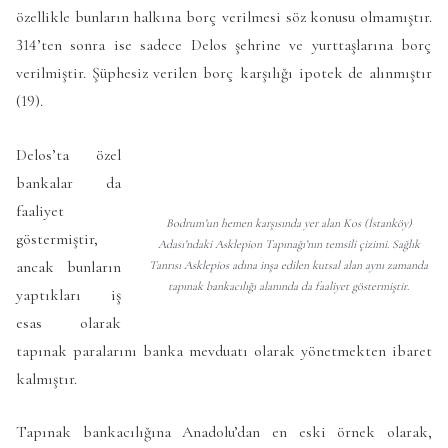
özellikle bunların halkına borç verilmesi söz konusu olmamıştır.
314’ten sonra ise sadece Delos şehrine ve yurttaşlarına borç
verilmiştir. Şüphesiz verilen borç karşılığı ipotek de alınmıştır
(19).
Delos’ta özel
bankalar da
faaliyet
Bodrum’un hemen karşısında yer alan Kos (İstanköy)
göstermiştir,
Adası’ndaki Asklepion Tapınağı’nın temsili çizimi. Sağlık
ancak bunların
Tanrısı Asklepios adına inşa edilen kutsal alan aynı zamanda
tapınak bankacılığı alanında da faaliyet göstermiştir.
yaptıkları iş
esas olarak
tapınak paralarını banka mevduatı olarak yönetmekten ibaret
kalmıştır.
Tapınak bankacılığına Anadolu’dan en eski örnek olarak,