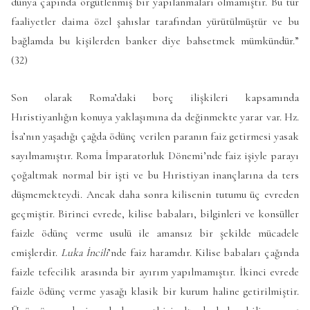
dünya çapında örgütlenmiş bir yapılanmaları olmamıştır. Bu tür
faaliyetler daima özel şahıslar tarafından yürütülmüştür ve bu
bağlamda bu kişilerden banker diye bahsetmek mümkündür.”
(32)
Son olarak Roma’daki borç ilişkileri kapsamında
Hıristiyanlığın konuya yaklaşımına da değinmekte yarar var. Hz.
İsa’nın yaşadığı çağda ödünç verilen paranın faiz getirmesi yasak
sayılmamıştır. Roma İmparatorluk Dönemi’nde faiz işiyle parayı
çoğaltmak normal bir işti ve bu Hıristiyan inançlarına da ters
düşmemekteydi. Ancak daha sonra kilisenin tutumu üç evreden
geçmiştir. Birinci evrede, kilise babaları, bilginleri ve konsüller
faizle ödünç verme usulü ile amansız bir şekilde mücadele
emişlerdir.
Luka İncili
’nde faiz haramdır. Kilise babaları çağında
faizle tefecilik arasında bir ayırım yapılmamıştır. İkinci evrede
faizle ödünç verme yasağı klasik bir kurum haline getirilmiştir.