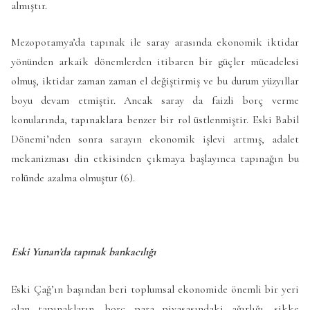
almıştır.
Mezopotamya’da tapınak ile saray arasında ekonomik iktidar
yönünden arkaik dönemlerden itibaren bir güçler mücadelesi
olmuş, iktidar zaman zaman el değiştirmiş ve bu durum yüzyıllar
boyu devam etmiştir. Ancak saray da faizli borç verme
konularında, tapınaklara benzer bir rol üstlenmiştir. Eski Babil
Dönemi’nden sonra sarayın ekonomik işlevi artmış, adalet
mekanizması din etkisinden çıkmaya başlayınca tapınağın bu
rolünde azalma olmuştur (6).
Eski Yunan’da tapınak bankacılığı
Eski Çağ’ın başından beri toplumsal ekonomide önemli bir yeri
olan tapınakların, borç para piyasasındaki ağırlığı, sikke