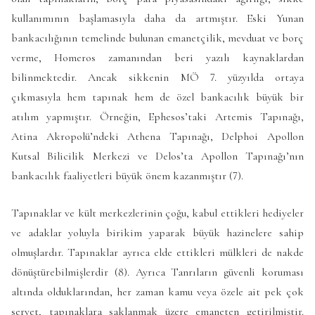
kullanımının başlamasıyla daha da artmıştır. Eski Yunan
bankacılığının temelinde bulunan emanetçilik, mevduat ve borç
verme, Homeros zamanından beri yazılı kaynaklardan
bilinmektedir. Ancak sikkenin MÖ 7. yüzyılda ortaya
çıkmasıyla hem tapınak hem de özel bankacılık büyük bir
atılım yapmıştır. Örneğin, Ephesos’taki Artemis Tapınağı,
Atina Akropolü’ndeki Athena Tapınağı, Delphoi Apollon
Kutsal Bilicilik Merkezi ve Delos’ta Apollon Tapınağı’nın
bankacılık faaliyetleri büyük önem kazanmıştır (7).
Tapınaklar ve kült merkezlerinin çoğu, kabul ettikleri hediyeler
ve adaklar yoluyla birikim yaparak büyük hazinelere sahip
olmuşlardır. Tapınaklar ayrıca elde ettikleri mülkleri de nakde
dönüştürebilmişlerdir (8). Ayrıca Tanrıların güvenli koruması
altında olduklarından, her zaman kamu veya özele ait pek çok
servet, tapınaklara saklanmak üzere emaneten getirilmiştir.