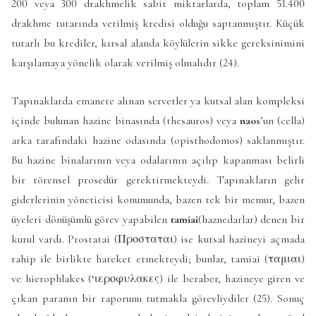
200 veya 300 drakhmelik sabit miktarlarda, toplam 51.400
drakhme tutarında verilmiş kredisi olduğu saptanmıştır. Küçük
tutarlı bu krediler, kırsal alanda köylülerin sikke gereksinimini
karşılamaya yönelik olarak verilmiş olmalıdır (24).
Tapınaklarda emanete alınan servetler ya kutsal alan kompleksi
içinde bulunan hazine binasında (thesauros) veya
naos
’un (cella)
arka tarafındaki hazine odasında (opisthodomos) saklanmıştır.
Bu hazine binalarının veya odalarının açılıp kapanması belirli
bir törensel prosedür gerektirmekteydi. Tapınakların gelir
giderlerinin yöneticisi konumunda, bazen tek bir memur, bazen
üyeleri dönüşümlü görev yapabilen
tamiai
(haznedarlar) denen bir
kurul vardı. Prostatai (Προσταται) ise kutsal hazineyi açmada
rahip ile birlikte hareket etmekteydi; bunlar, tamiai (ταμιαι)
ve hierophlakes (‘ιεροφυλακες) ile beraber, hazineye giren ve
çıkan paranın bir raporunu tutmakla görevliydiler (25). Sonuç