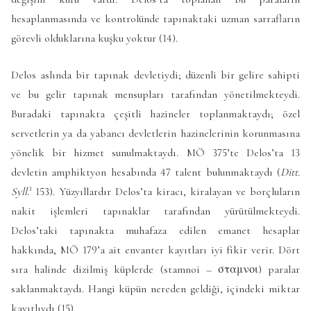
hesaplanmasında ve kontrolünde tapınaktaki uzman sarrafların
görevli olduklarına kuşku yoktur (14).
Delos aslında bir tapınak devletiydi; düzenli bir gelire sahipti
ve bu gelir tapınak mensupları tarafından yönetilmekteydi.
Buradaki tapınakta çeşitli hazineler toplanmaktaydı; özel
servetlerin ya da yabancı devletlerin hazinelerinin korunmasına
yönelik bir hizmet sunulmaktaydı. MÖ 375’te Delos’ta 13
devletin amphiktyon hesabında 47 talent bulunmaktaydı (
Ditt.
Syll
.³ 153). Yüzyıllardır Delos’ta kiracı, kiralayan ve borçluların
nakit işlemleri tapınaklar tarafından yürütülmekteydi.
Delos’taki tapınakta muhafaza edilen emanet hesaplar
hakkında, MÖ 179’a ait envanter kayıtları iyi fikir verir. Dört
sıra halinde dizilmiş küplerde (stamnoi – σταμνοι) paralar
saklanmaktaydı. Hangi küpün nereden geldiği, içindeki miktar
kayıtlıydı (15).