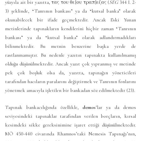
yüzyıla ait bir yazıtta, τας του θε[ου τραπ]εζας (
SEG
344 I. 2-
3) şeklinde, “Tanrının bankası” ya da “kutsal banka” olarak
okunabilecek bir ifade geçmektedir. Ancak Eski Yunan
metinlerinde tapınakların kendilerini hiçbir zaman “Tanrının
bankası” ya da “kutsal banka” olarak adlandırmadıkları
bilinmektedir. Bu metnin benzerine başka yerde de
rastlanmamıştır. Bu nedenle yazıtın tapınakta kullanılmamış
olduğu düşünülmektedir. Ancak yazıt çok yıpranmış ve metinde
pek çok boşluk olsa da, yazıtta, tapınağın yöneticileri
tarafından hacıların paralarını değiştirmek ve Tanrının fonlarını
yönetmek amacıyla işletilen bir bankadan söz edilmektedir (23).
Tapınak bankacılığında özellikle,
demos
’lar ya da demos
seviyesindeki tapınaklar tarafından verilen borçların, kırsal
kesimdeki sikke gereksinimine işaret ettiği düşünülmektedir.
MÖ 450-440 civarında Rhamnos’taki Nemesis Tapınağı’nın,