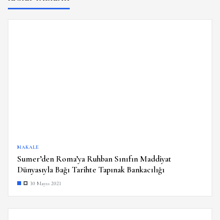
MAKALE
Sumer’den Roma’ya Ruhban Sınıfın Maddiyat
Dünyasıyla Bağı Tarihte Tapınak Bankacılığı
30 Mayıs 2021