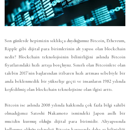
Son günlerde hepimizin sıklıkça duyduğumuz Bitcoin, Ethereum,
Ripple gibi dijital para birimlerinin alt yapısı olan blockchain
nedir? Blockchain teknolojisinin bilinirliğini aslında Bitcoin
fiyatlarındaki hızlı artışa borçluyuz. Sınırlı olan Bitcoinlere olan
talebin 2017`nin başlarından itibaren hızlı artması sebebiyle bir
anda beklenmedik bir yükselişe geçti ve insanların 1982 yılında
keşfedilmiş olan blockchain teknolojisine olan ilgisi arttı.
Bitcoin ise aslında 2008 yılında hakkında çok fazla bilgi sahibi
olmadığımız Satoshi Nakamoto ismindeki Japon asıllı bir
mucidin kurmuş olduğu dijital para birimidir. Altyapısında
kullanmış olduğu teknoloji Bitcoin karşısında daha az bilinirliği