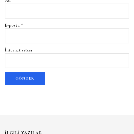
Ad
*
E-posta
*
İnternet sitesi
İLGILI YAZILAR