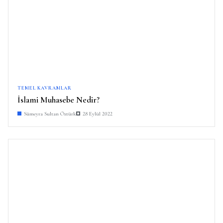
TEMEL KAVRAMLAR
İslami Muhasebe Nedir?
Sümeyra Sultan Öztürk
28 Eylül 2022