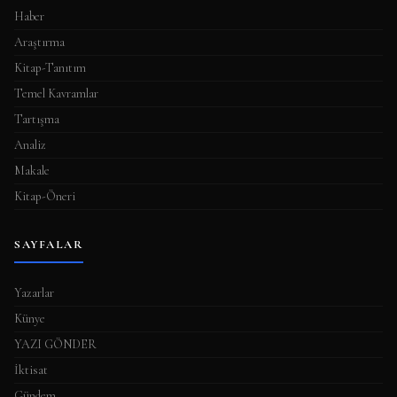
a
Haber
s
Araştırma
ı
Kitap-Tanıtım
Temel Kavramlar
Tartışma
Analiz
Makale
Kitap-Öneri
SAYFALAR
Yazarlar
Künye
YAZI GÖNDER
İktisat
Gündem