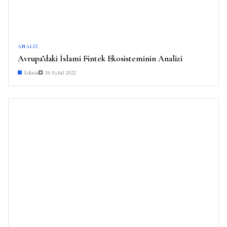
ANALIZ
Avrupa’daki İslami Fintek Ekosisteminin Analizi
Editör
20 Eylül 2022