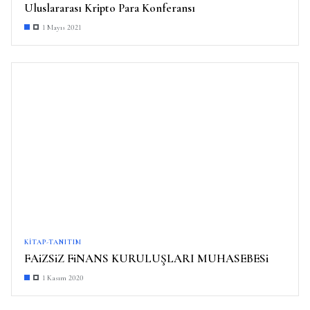
Uluslararası Kripto Para Konferansı
1 Mayıs 2021
KITAP-TANITIM
FAiZSiZ FiNANS KURULUŞLARI MUHASEBESi
1 Kasım 2020