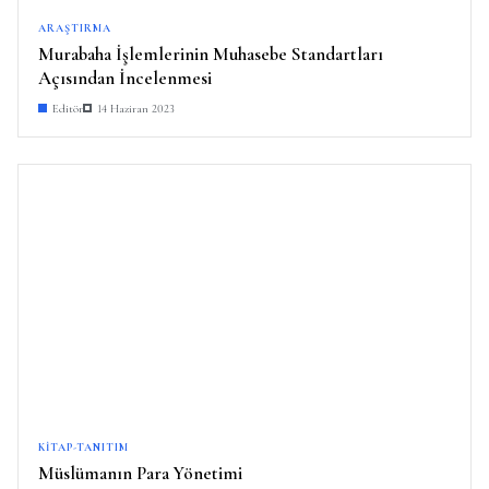
ARAŞTIRMA
Murabaha İşlemlerinin Muhasebe Standartları
Açısından İncelenmesi
Editör
14 Haziran 2023
KITAP-TANITIM
Müslümanın Para Yönetimi