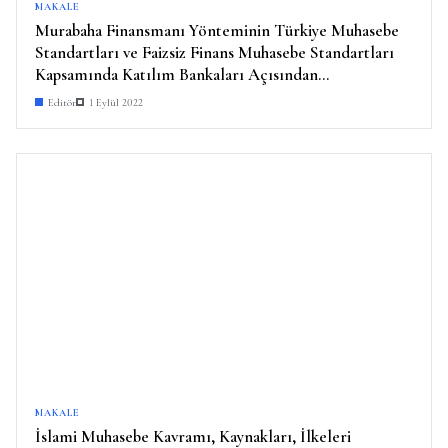
MAKALE
Murabaha Finansmanı Yönteminin Türkiye Muhasebe
Standartları ve Faizsiz Finans Muhasebe Standartları
Kapsamında Katılım Bankaları Açısından
Muhasebeleştirilmesi: Karşılaştırmalı Bir Örnek
Editör
1 Eylül 2022
Uygulama
MAKALE
İslami Muhasebe Kavramı, Kaynakları, İlkeleri