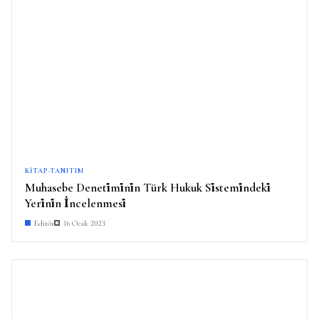
KITAP-TANITIM
Muhasebe Deneti̇mi̇ni̇n Türk Hukuk Si̇stemi̇ndeki̇
Yeri̇ni̇n İncelenmesi̇
Editör
16 Ocak 2023