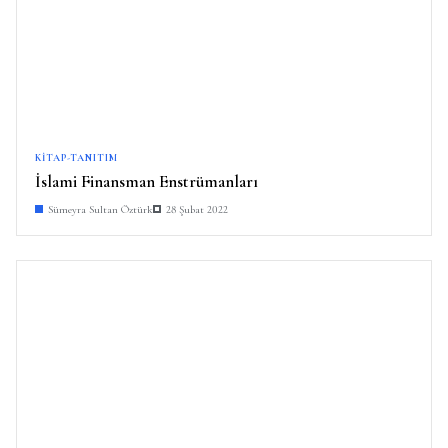
KITAP-TANITIM
İslami Finansman Enstrümanları
Sümeyra Sultan Öztürk
28 Şubat 2022