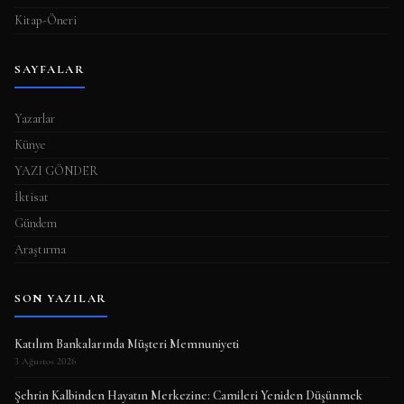
Kitap-Öneri
SAYFALAR
Yazarlar
Künye
YAZI GÖNDER
İktisat
Gündem
Araştırma
SON YAZILAR
Katılım Bankalarında Müşteri Memnuniyeti
3 Ağustos 2026
Şehrin Kalbinden Hayatın Merkezine: Camileri Yeniden Düşünmek