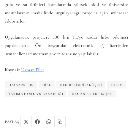
gıda ve su ürünleri konularında yüksek okul ve üniversite
mezunlarının mahallinde uygulayacağı projeler için müracaat
edebilirler.
Uygulanacak projelere 100 bin TL’ye kadar hibe ödemesi
yapılacaktır. Ön başvurular elektronik ağ üzerinden
uzmaneller.tarimorman.gov.tr adresine yapılabilir.
Kaynak:
Uzman Eller
HAYVANCILIK
HIBE
NEDIR? KIMDIR? KÖŞESI
TARIM
TARIM VE ORMAN BAKANLIĞI
UZMAN ELLER PROJESI
PAYLAŞ