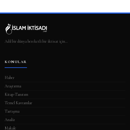
Adil bir dünya bereketli bir iktisat için…
KONULAR
Haber
Araştırma
Kitap-Tanıtım
Temel Kavramlar
Tartışma
Analiz
Makale