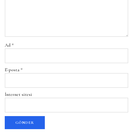
Ad
*
E-posta
*
İnternet sitesi